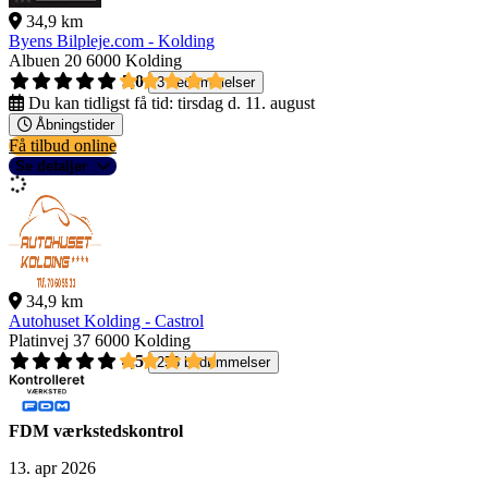
34,9 km
Byens Bilpleje.com - Kolding
Albuen 20
6000 Kolding
5,0
3 bedømmelser
Du kan tidligst få tid:
tirsdag d. 11. august
Åbningstider
Få tilbud online
Se detaljer
34,9 km
Autohuset Kolding - Castrol
Platinvej 37
6000 Kolding
4,5
256 bedømmelser
FDM værkstedskontrol
13. apr 2026