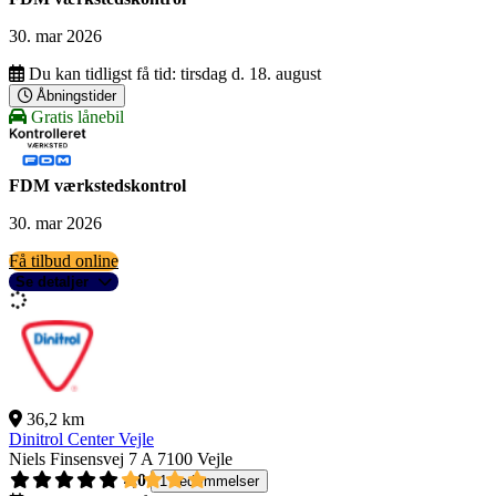
30. mar 2026
Du kan tidligst få tid:
tirsdag d. 18. august
Åbningstider
Gratis lånebil
FDM værkstedskontrol
30. mar 2026
Få tilbud online
Se detaljer
36,2 km
Dinitrol Center Vejle
Niels Finsensvej 7 A
7100 Vejle
4,0
1 bedømmelser