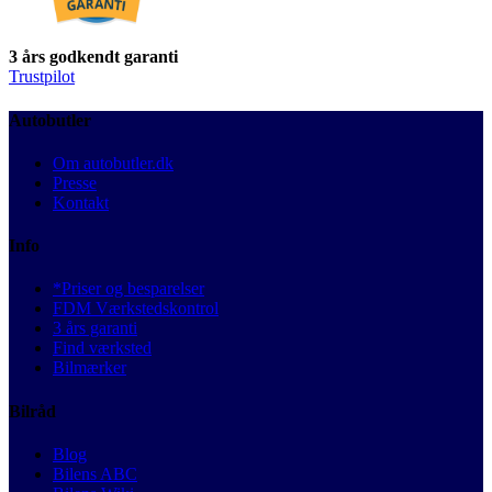
3 års godkendt garanti
Trustpilot
Autobutler
Om autobutler.dk
Presse
Kontakt
Info
*Priser og besparelser
FDM Værkstedskontrol
3 års garanti
Find værksted
Bilmærker
Bilråd
Blog
Bilens ABC