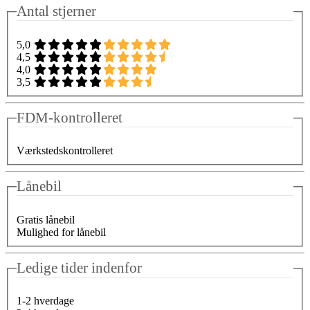
Antal stjerner
5,0
4,5
4,0
3,5
FDM-kontrolleret
Værkstedskontrolleret
Lånebil
Gratis lånebil
Mulighed for lånebil
Ledige tider indenfor
1-2 hverdage