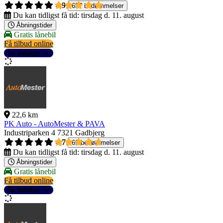
4,9
657 bedømmelser
Du kan tidligst få tid:
tirsdag d. 11. august
Åbningstider
Gratis lånebil
Få tilbud online
Se detaljer
22,6 km
PK Auto - AutoMester & PAVA
Industriparken 4
7321 Gadbjerg
4,7
69 bedømmelser
Du kan tidligst få tid:
tirsdag d. 11. august
Åbningstider
Gratis lånebil
Få tilbud online
Se detaljer