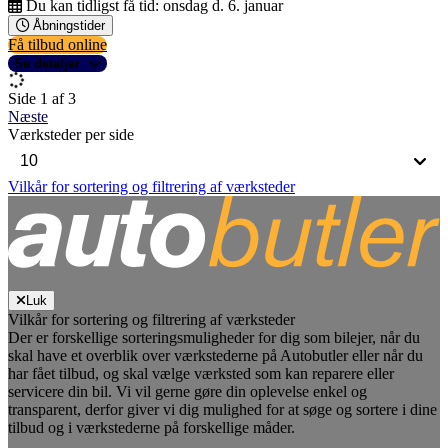
Du kan tidligst få tid:
onsdag d. 6. januar
Åbningstider
Få tilbud online
Se detaljer
Side 1 af 3
Næste
Værksteder per side
Vilkår for sortering og filtrering af værksteder
Luk
Vilkår for sortering og filtrering af værksteder
Der er forskellige sorteringsmuligheder for dig som bilejer, når du
skal have et overblik over værkstederne på Autobutler eller når du
har fået tilbud, og skal vælge værksted som kan reparere eller
servicere din bil. Vi vil gerne gøre din oplevelse enkel og
transparent, derfor giver vi dig mulighed for at søge og sortere i dine
tilbud og i værkstederne på forskellige måder.