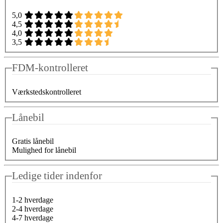
5,0
4,5
4,0
3,5
FDM-kontrolleret
Værkstedskontrolleret
Lånebil
Gratis lånebil
Mulighed for lånebil
Ledige tider indenfor
1-2 hverdage
2-4 hverdage
4-7 hverdage