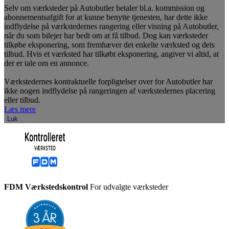
Selv om værksteder på Autobutler betaler bl.a. kommission og
abonnementsafgift for at kunne benytte tjenesten, har dette ikke
indflydelse på værkstedernes rangering eller visning på Autobutler,
når du som bilejer har bedt om at få tilbud. Dog kan værksteder
tilkøbe eksponering, som fremhæver det enkelte værksted og dets
tilbud. Hvis et værksted har tilkøbt eksponering, angiver vi altid, at
der er tale om en annonce.
Værkstedernes kontraktuelle forpligtelser over for Autobutler har
ikke nogen indflydelse på rangeringen af værkstedernes placering
eller tilbud.
Læs mere
Luk
FDM Værkstedskontrol
For udvalgte værksteder