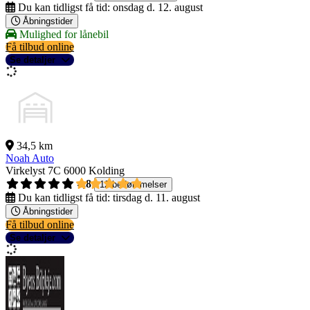
Du kan tidligst få tid:
onsdag d. 12. august
Åbningstider
Mulighed for lånebil
Få tilbud online
Se detaljer
34,5 km
Noah Auto
Virkelyst 7C
6000 Kolding
4,8
12 bedømmelser
Du kan tidligst få tid:
tirsdag d. 11. august
Åbningstider
Få tilbud online
Se detaljer