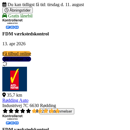
Du kan tidligst få tid:
tirsdag d. 11. august
Åbningstider
Gratis lånebil
FDM værkstedskontrol
13. apr 2026
Få tilbud online
Se detaljer
35,7 km
Rødding Auto
Industrivej 7C
6630 Rødding
4,8
297 bedømmelser
FDM værkstedskontrol