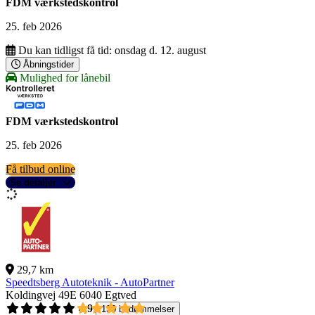
FDM værkstedskontrol
25. feb 2026
Du kan tidligst få tid:
onsdag d. 12. august
Åbningstider
Mulighed for lånebil
FDM værkstedskontrol
25. feb 2026
Få tilbud online
Se detaljer
29,7 km
Speedtsberg Autoteknik - AutoPartner
Koldingvej 49E
6040 Egtved
4,9
130 bedømmelser