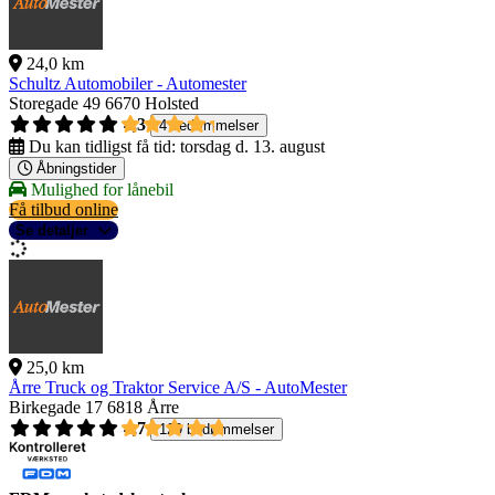
24,0 km
Schultz Automobiler - Automester
Storegade 49
6670 Holsted
4,3
4 bedømmelser
Du kan tidligst få tid:
torsdag d. 13. august
Åbningstider
Mulighed for lånebil
Få tilbud online
Se detaljer
25,0 km
Årre Truck og Traktor Service A/S - AutoMester
Birkegade 17
6818 Årre
4,7
129 bedømmelser