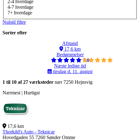
2-4 hverdage
4-7 hverdage
7+ hverdage
Nulstil filtre
Sorter efter
Afstand
17,6 km
Bedømmelser
5,0
Næste ledige tid
tirsdag d. 11. august
1 til 10 af 27 værksteder
nær 7250 Hejnsvig
Nærmest | Hurtigst
17,6 km
Thorkild's Auto - Teknicar
Hovedgaden 55
7260 Sønder Omme