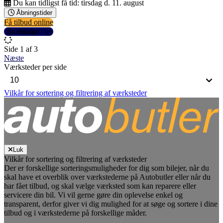
Du kan tidligst få tid:
tirsdag d. 11. august
Åbningstider
Få tilbud online
Se detaljer
Side 1 af 3
Næste
Værksteder per side
Vilkår for sortering og filtrering af værksteder
Luk
Vilkår for sortering og filtrering af værksteder
Der er forskellige sorteringsmuligheder for dig som bilejer, når du
skal have et overblik over værkstederne på Autobutler eller når du
har fået tilbud, og skal vælge værksted som kan reparere eller
servicere din bil. Vi vil gerne gøre din oplevelse enkel og
transparent, derfor giver vi dig mulighed for at søge og sortere i dine
tilbud og i værkstederne på forskellige måder.