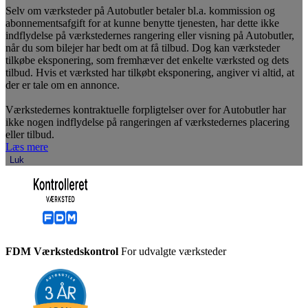
Selv om værksteder på Autobutler betaler bl.a. kommission og
abonnementsafgift for at kunne benytte tjenesten, har dette ikke
indflydelse på værkstedernes rangering eller visning på Autobutler,
når du som bilejer har bedt om at få tilbud. Dog kan værksteder
tilkøbe eksponering, som fremhæver det enkelte værksted og dets
tilbud. Hvis et værksted har tilkøbt eksponering, angiver vi altid, at
der er tale om en annonce.
Værkstedernes kontraktuelle forpligtelser over for Autobutler har
ikke nogen indflydelse på rangeringen af værkstedernes placering
eller tilbud.
Læs mere
Luk
FDM Værkstedskontrol
For udvalgte værksteder