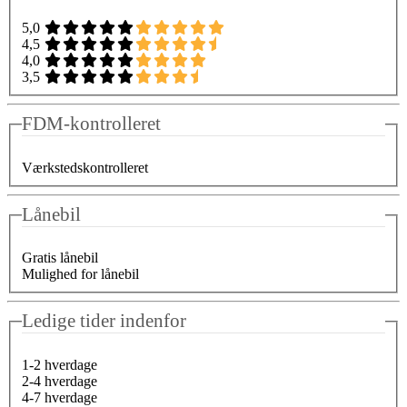
5,0
4,5
4,0
3,5
FDM-kontrolleret
Værkstedskontrolleret
Lånebil
Gratis lånebil
Mulighed for lånebil
Ledige tider indenfor
1-2 hverdage
2-4 hverdage
4-7 hverdage