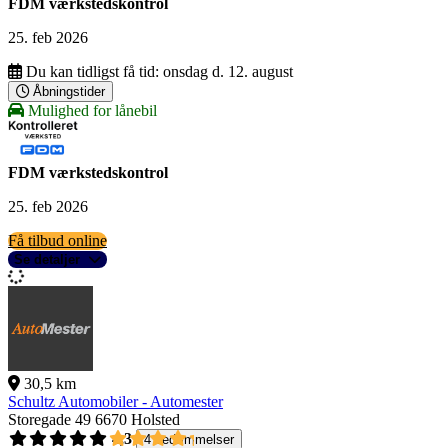
FDM værkstedskontrol
25. feb 2026
Du kan tidligst få tid:
onsdag d. 12. august
Åbningstider
Mulighed for lånebil
FDM værkstedskontrol
25. feb 2026
Få tilbud online
Se detaljer
30,5 km
Schultz Automobiler - Automester
Storegade 49
6670 Holsted
4,3
4 bedømmelser