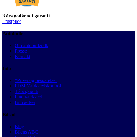
3 års godkendt garanti
Trustpilot
Autobutler
Om autobutler.dk
Presse
Kontakt
Info
*Priser og besparelser
FDM Værkstedskontrol
3 års garanti
Find værksted
Bilmærker
Bilråd
Blog
Bilens ABC