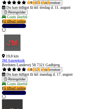
4,9
656 bedømmelser
Du kan tidligst få tid:
tirsdag d. 11. august
Åbningstider
Gratis lånebil
Få tilbud online
Se detaljer
19,8 km
JM Autoteknik
Bredsten Landevej 58
7321 Gadbjerg
4,8
121 bedømmelser
Du kan tidligst få tid:
mandag d. 17. august
Åbningstider
Gratis lånebil
Få tilbud online
Se detaljer