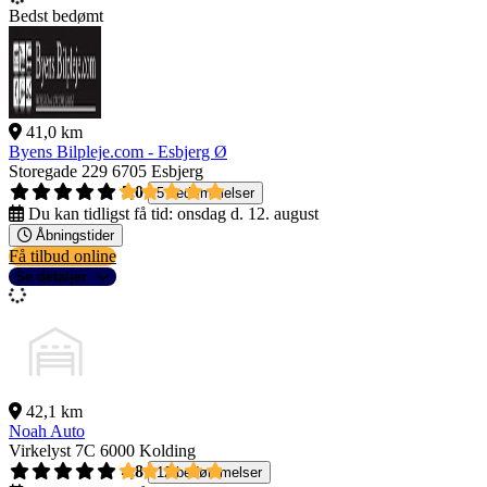
Bedst bedømt
41,0 km
Byens Bilpleje.com - Esbjerg Ø
Storegade 229
6705 Esbjerg
5,0
5 bedømmelser
Du kan tidligst få tid:
onsdag d. 12. august
Åbningstider
Få tilbud online
Se detaljer
42,1 km
Noah Auto
Virkelyst 7C
6000 Kolding
4,8
12 bedømmelser