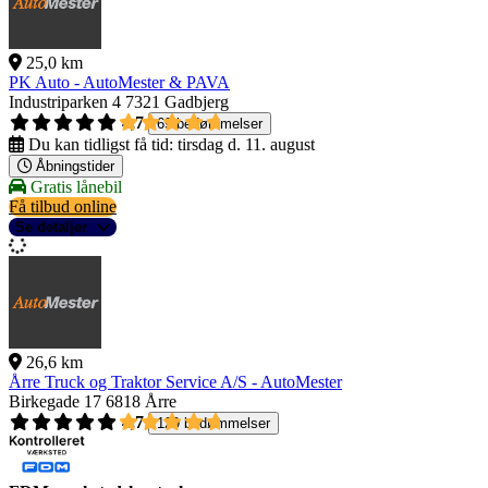
25,0 km
PK Auto - AutoMester & PAVA
Industriparken 4
7321 Gadbjerg
4,7
69 bedømmelser
Du kan tidligst få tid:
tirsdag d. 11. august
Åbningstider
Gratis lånebil
Få tilbud online
Se detaljer
26,6 km
Årre Truck og Traktor Service A/S - AutoMester
Birkegade 17
6818 Årre
4,7
129 bedømmelser