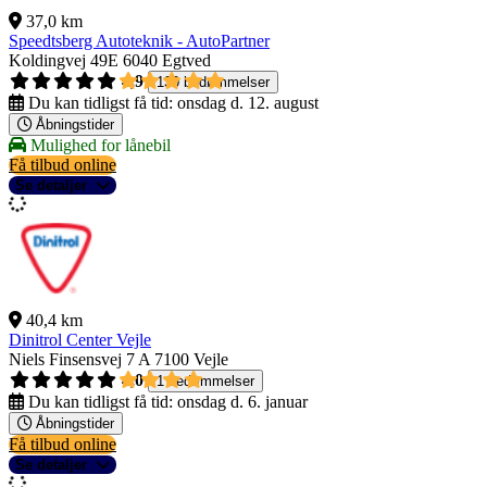
37,0 km
Speedtsberg Autoteknik - AutoPartner
Koldingvej 49E
6040 Egtved
4,9
130 bedømmelser
Du kan tidligst få tid:
onsdag d. 12. august
Åbningstider
Mulighed for lånebil
Få tilbud online
Se detaljer
40,4 km
Dinitrol Center Vejle
Niels Finsensvej 7 A
7100 Vejle
4,0
1 bedømmelser
Du kan tidligst få tid:
onsdag d. 6. januar
Åbningstider
Få tilbud online
Se detaljer