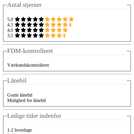
Antal stjerner
5,0
4,5
4,0
3,5
FDM-kontrolleret
Værkstedskontrolleret
Lånebil
Gratis lånebil
Mulighed for lånebil
Ledige tider indenfor
1-2 hverdage