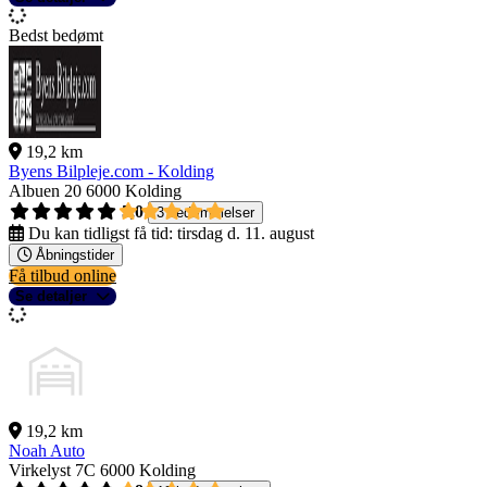
Bedst bedømt
19,2 km
Byens Bilpleje.com - Kolding
Albuen 20
6000 Kolding
5,0
3 bedømmelser
Du kan tidligst få tid:
tirsdag d. 11. august
Åbningstider
Få tilbud online
Se detaljer
19,2 km
Noah Auto
Virkelyst 7C
6000 Kolding