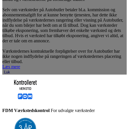
Selv om værksteder på Autobutler betaler bl.a. kommission og
abonnementsafgift for at kunne benytte tjenesten, har dette ikke
indflydelse på værkstedernes rangering eller visning på Autobutler,
når du som bilejer har bedt om at få tilbud. Dog kan værksteder
tilkøbe eksponering, som fremhæver det enkelte værksted og dets
tilbud. Hvis et værksted har tilkøbt eksponering, angiver vi altid, at
der er tale om en annonce.
Værkstedernes kontraktuelle forpligtelser over for Autobutler har
ikke nogen indflydelse på rangeringen af værkstedernes placering
eller tilbud.
Læs mere
Luk
FDM Værkstedskontrol
For udvalgte værksteder