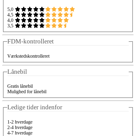
5,0
4,5
4,0
3,5
FDM-kontrolleret
Værkstedskontrolleret
Lånebil
Gratis lånebil
Mulighed for lånebil
Ledige tider indenfor
1-2 hverdage
2-4 hverdage
4-7 hverdage