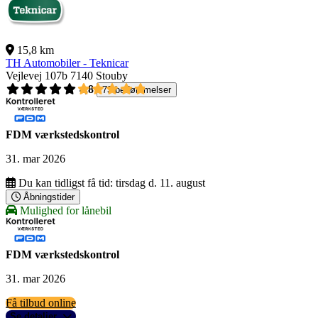
15,8 km
TH Automobiler - Teknicar
Vejlevej 107b
7140 Stouby
4,8
73 bedømmelser
FDM værkstedskontrol
31. mar 2026
Du kan tidligst få tid:
tirsdag d. 11. august
Åbningstider
Mulighed for lånebil
FDM værkstedskontrol
31. mar 2026
Få tilbud online
Se detaljer