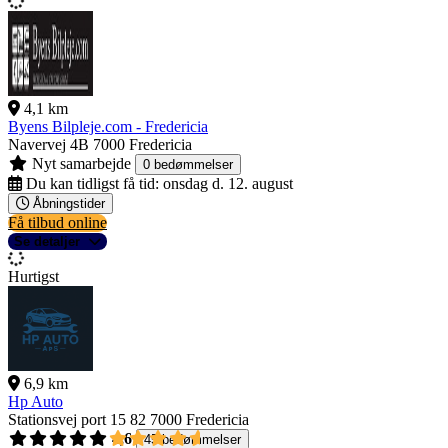
4,1 km
Byens Bilpleje.com - Fredericia
Navervej 4B
7000 Fredericia
Nyt samarbejde
0 bedømmelser
Du kan tidligst få tid:
onsdag d. 12. august
Åbningstider
Få tilbud online
Se detaljer
Hurtigst
6,9 km
Hp Auto
Stationsvej port 15 82
7000 Fredericia
4,6
45 bedømmelser