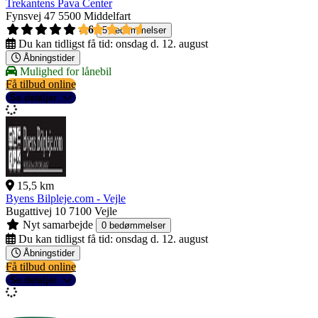
Trekantens Pava Center
Fynsvej 47
5500 Middelfart
4,6
5 bedømmelser
Du kan tidligst få tid:
onsdag d. 12. august
Åbningstider
Mulighed for lånebil
Få tilbud online
Se detaljer
15,5 km
Byens Bilpleje.com - Vejle
Bugattivej 10
7100 Vejle
Nyt samarbejde
0 bedømmelser
Du kan tidligst få tid:
onsdag d. 12. august
Åbningstider
Få tilbud online
Se detaljer