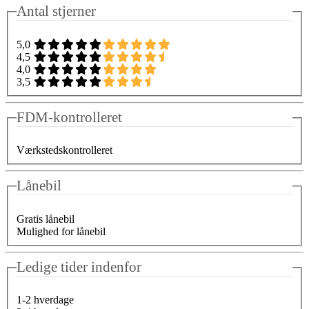
Antal stjerner
5,0
4,5
4,0
3,5
FDM-kontrolleret
Værkstedskontrolleret
Lånebil
Gratis lånebil
Mulighed for lånebil
Ledige tider indenfor
1-2 hverdage