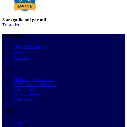
3 års godkendt garanti
Trustpilot
Autobutler
Om autobutler.dk
Presse
Kontakt
Info
*Priser og besparelser
FDM Værkstedskontrol
3 års garanti
Find værksted
Bilmærker
Bilråd
Blog