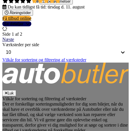
4,8
12 bedømmelser
Du kan tidligst få tid:
tirsdag d. 11. august
Åbningstider
Få tilbud online
Se detaljer
Side 1 af 2
Næste
Værksteder per side
Vilkår for sortering og filtrering af værksteder
Luk
Vilkår for sortering og filtrering af værksteder
Der er forskellige sorteringsmuligheder for dig som bilejer, når du
skal have et overblik over værkstederne på Autobutler eller når du
har fået tilbud, og skal vælge værksted som kan reparere eller
servicere din bil. Vi vil gerne gøre din oplevelse enkel og
transparent, derfor giver vi dig mulighed for at søge og sortere i dine
tilbud og i værkstederne på forskellige måder.