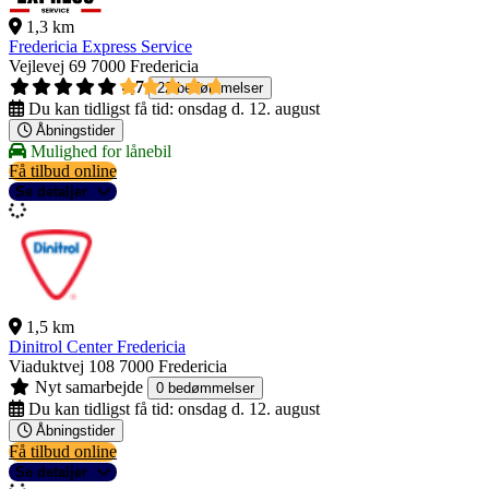
1,3 km
Fredericia Express Service
Vejlevej 69
7000 Fredericia
4,7
22 bedømmelser
Du kan tidligst få tid:
onsdag d. 12. august
Åbningstider
Mulighed for lånebil
Få tilbud online
Se detaljer
1,5 km
Dinitrol Center Fredericia
Viaduktvej 108
7000 Fredericia
Nyt samarbejde
0 bedømmelser
Du kan tidligst få tid:
onsdag d. 12. august
Åbningstider
Få tilbud online
Se detaljer