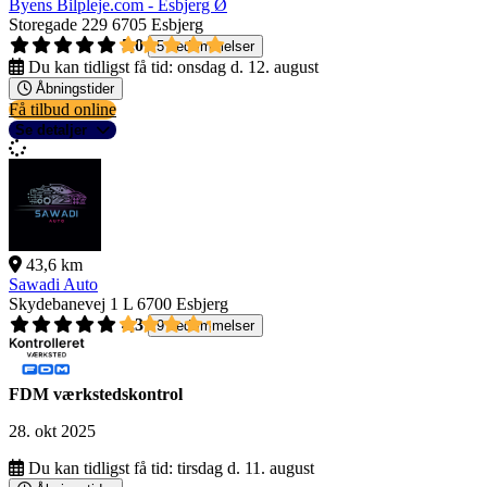
Byens Bilpleje.com - Esbjerg Ø
Storegade 229
6705 Esbjerg
5,0
5 bedømmelser
Du kan tidligst få tid:
onsdag d. 12. august
Åbningstider
Få tilbud online
Se detaljer
43,6 km
Sawadi Auto
Skydebanevej 1 L
6700 Esbjerg
4,3
9 bedømmelser
FDM værkstedskontrol
28. okt 2025
Du kan tidligst få tid:
tirsdag d. 11. august