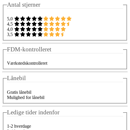
Antal stjerner
5,0
4,5
4,0
3,5
FDM-kontrolleret
Værkstedskontrolleret
Lånebil
Gratis lånebil
Mulighed for lånebil
Ledige tider indenfor
1-2 hverdage