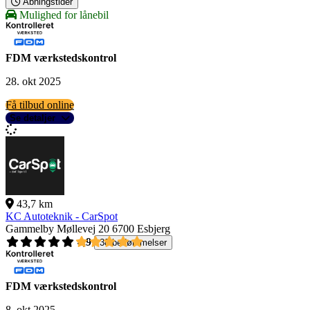
Åbningstider
Mulighed for lånebil
FDM værkstedskontrol
28. okt 2025
Få tilbud online
Se detaljer
43,7 km
KC Autoteknik - CarSpot
Gammelby Møllevej 20
6700 Esbjerg
4,9
38 bedømmelser
FDM værkstedskontrol
8. okt 2025