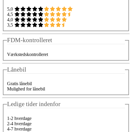
5,0
4,5
4,0
3,5
FDM-kontrolleret
Værkstedskontrolleret
Lånebil
Gratis lånebil
Mulighed for lånebil
Ledige tider indenfor
1-2 hverdage
2-4 hverdage
4-7 hverdage