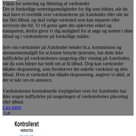
Vilkår for sortering og filtrering af værksteder
Der er forskellige sorteringsmuligheder for dig som bilejer, når du
skal have et overblik over værkstederne på Autobutler eller når du
har fået tilbud, og skal vælge værksted som kan reparere eller
servicere din bil. Vi vil gerne gøre din oplevelse enkel og
transparent, derfor giver vi dig mulighed for at søge og sortere i dine
tilbud og i værkstederne på forskellige måder.
Selv om værksteder på Autobutler betaler bl.a. kommission og
abonnementsafgift for at kunne benytte tjenesten, har dette ikke
indflydelse på værkstedernes rangering eller visning på Autobutler,
når du som bilejer har bedt om at få tilbud. Dog kan værksteder
tilkøbe eksponering, som fremhæver det enkelte værksted og dets
tilbud. Hvis et værksted har tilkøbt eksponering, angiver vi altid, at
der er tale om en annonce.
Værkstedernes kontraktuelle forpligtelser over for Autobutler har
ikke nogen indflydelse på rangeringen af værkstedernes placering
eller tilbud.
Læs mere
Luk