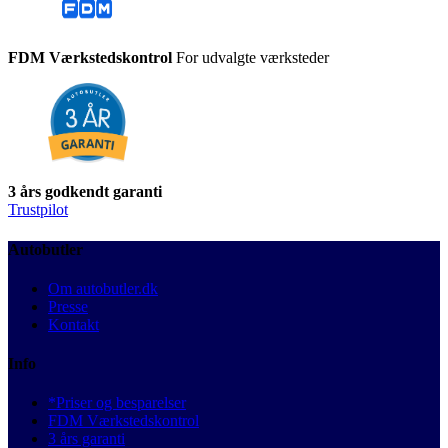
FDM Værkstedskontrol
For udvalgte værksteder
3 års godkendt garanti
Trustpilot
Autobutler
Om autobutler.dk
Presse
Kontakt
Info
*Priser og besparelser
FDM Værkstedskontrol
3 års garanti