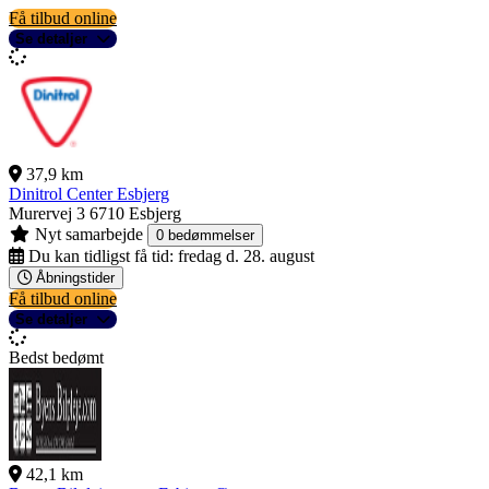
Få tilbud online
Se detaljer
37,9 km
Dinitrol Center Esbjerg
Murervej 3
6710 Esbjerg
Nyt samarbejde
0 bedømmelser
Du kan tidligst få tid:
fredag d. 28. august
Åbningstider
Få tilbud online
Se detaljer
Bedst bedømt
42,1 km