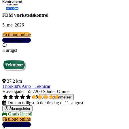
FDM værkstedskontrol
5. maj 2026
Få tilbud online
Se detaljer
Hurtigst
37,2 km
Thorkild's Auto - Teknicar
Hovedgaden 55
7260 Sønder Omme
4,9
656 bedømmelser
Du kan tidligst få tid:
tirsdag d. 11. august
Åbningstider
Gratis lånebil
Få tilbud online
Se detaljer