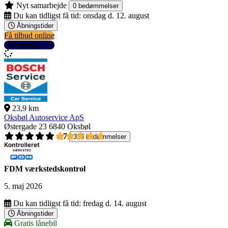
Nyt samarbejde
0 bedømmelser
Du kan tidligst få tid:
onsdag d. 12. august
Åbningstider
Få tilbud online
Se detaljer
23,9 km
Oksbøl Autoservice ApS
Østergade 23
6840 Oksbøl
4,7
316 bedømmelser
FDM værkstedskontrol
5. maj 2026
Du kan tidligst få tid:
fredag d. 14. august
Åbningstider
Gratis lånebil