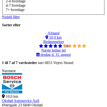
2-4 hverdage
4-7 hverdage
7+ hverdage
Nulstil filtre
Sorter efter
Afstand
10,0 km
Bedømmelser
5,0
Næste ledige tid
tirsdag d. 11. august
1 til 7 af 7 værksteder
nær 6853 Vejers Strand
Nærmest
10,0 km
Oksbøl Autoservice ApS
Østergade 23
6840 Oksbøl