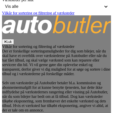
Vilkår for sortering og filtrering af værksteder
Luk
Vilkår for sortering og filtrering af værksteder
Der er forskellige sorteringsmuligheder for dig som bilejer, når du
skal have et overblik over værkstederne på Autobutler eller når du
har fået tilbud, og skal vælge værksted som kan reparere eller
servicere din bil. Vi vil gerne gøre din oplevelse enkel og
transparent, derfor giver vi dig mulighed for at søge og sortere i dine
tilbud og i værkstederne på forskellige måder.
Selv om værksteder på Autobutler betaler bl.a. kommission og
abonnementsafgift for at kunne benytte tjenesten, har dette ikke
indflydelse på værkstedernes rangering eller visning på Autobutler,
når du som bilejer har bedt om at få tilbud. Dog kan værksteder
tilkøbe eksponering, som fremhæver det enkelte værksted og dets
tilbud. Hvis et værksted har tilkøbt eksponering, angiver vi altid, at
der er tale om en annonce.