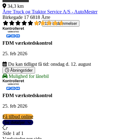
34,3 km
Årre Truck og Traktor Service A/S - AutoMester
Birkegade 17
6818 Årre
4,7
129 bedømmelser
FDM værkstedskontrol
25. feb 2026
Du kan tidligst få tid:
onsdag d. 12. august
Åbningstider
Mulighed for lånebil
FDM værkstedskontrol
25. feb 2026
Få tilbud online
Se detaljer
Side 1 af 1
Værksteder per side