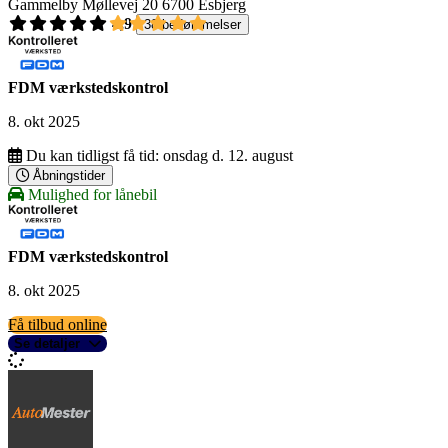
Gammelby Møllevej 20
6700 Esbjerg
4,9
38 bedømmelser
FDM værkstedskontrol
8. okt 2025
Du kan tidligst få tid:
onsdag d. 12. august
Åbningstider
Mulighed for lånebil
FDM værkstedskontrol
8. okt 2025
Få tilbud online
Se detaljer