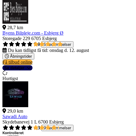
28,7 km
Byens Bilpleje.com - Esbjerg Ø
Storegade 229
6705 Esbjerg
5,0
5 bedømmelser
Du kan tidligst få tid:
onsdag d. 12. august
Åbningstider
Få tilbud online
Se detaljer
Hurtigst
29,0 km
Sawadi Auto
Skydebanevej 1 L
6700 Esbjerg
4,3
9 bedømmelser