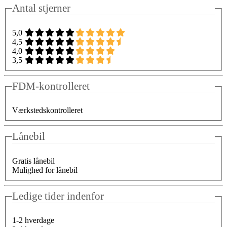
Antal stjerner
5,0
4,5
4,0
3,5
FDM-kontrolleret
Værkstedskontrolleret
Lånebil
Gratis lånebil
Mulighed for lånebil
Ledige tider indenfor
1-2 hverdage