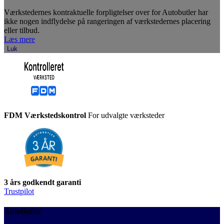
Værkstedernes kontraktuelle forpligtelser over for Autobutler har
ikke nogen indflydelse på rangeringen af værkstedernes placering
eller tilbud.
Læs mere
Luk
FDM Værkstedskontrol
For udvalgte værksteder
3 års godkendt garanti
Trustpilot
Autobutler