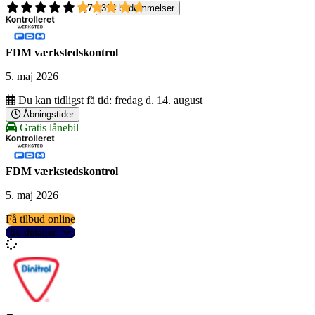
4,7
314 bedømmelser
FDM værkstedskontrol
5. maj 2026
Du kan tidligst få tid:
fredag d. 14. august
Åbningstider
Gratis lånebil
FDM værkstedskontrol
5. maj 2026
Få tilbud online
Se detaljer