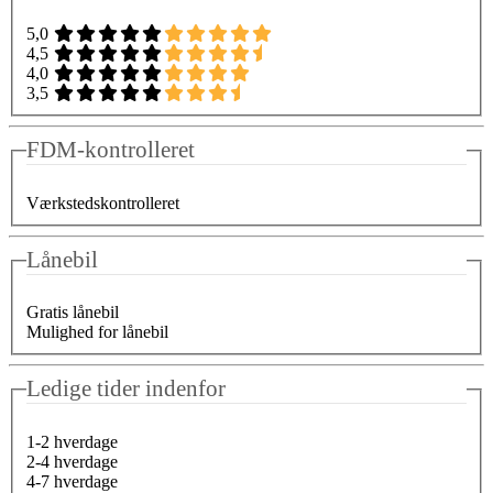
5,0
4,5
4,0
3,5
FDM-kontrolleret
Værkstedskontrolleret
Lånebil
Gratis lånebil
Mulighed for lånebil
Ledige tider indenfor
1-2 hverdage
2-4 hverdage
4-7 hverdage