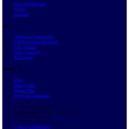
Om autobutler.dk
Presse
Kontakt
Info
*Priser og besparelser
FDM Værkstedskontrol
3 års garanti
Find værksted
Bilmærker
Bilråd
Blog
Bilens ABC
Bilens Wiki
Priser på reparation
© 2026 Autobutler.dk
Langebrogade 4, 1411 København K
CVR: DK32891799
Cookie-indstillinger