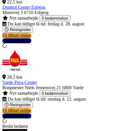
22,5 km
Dinitrol Center Esbjerg
Murervej 3
6710 Esbjerg
Nyt samarbejde
0 bedømmelser
Du kan tidligst få tid:
fredag d. 28. august
Åbningstider
Få tilbud online
Se detaljer
28,3 km
Varde Pava Center
Borgmester Niels Jensensvej 21
6800 Varde
Nyt samarbejde
0 bedømmelser
Du kan tidligst få tid:
onsdag d. 12. august
Åbningstider
Få tilbud online
Se detaljer
Bedst bedømt