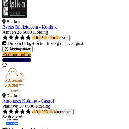
8,2 km
Byens Bilpleje.com - Kolding
Albuen 20
6000 Kolding
5,0
3 bedømmelser
Du kan tidligst få tid:
tirsdag d. 11. august
Åbningstider
Få tilbud online
Se detaljer
9,2 km
Autohuset Kolding - Castrol
Platinvej 37
6000 Kolding
4,5
255 bedømmelser