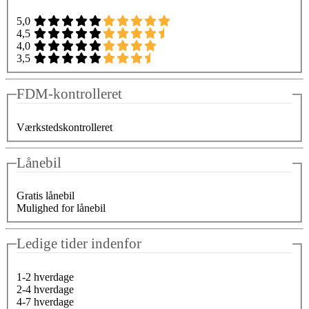
5,0
4,5
4,0
3,5
FDM-kontrolleret
Værkstedskontrolleret
Lånebil
Gratis lånebil
Mulighed for lånebil
Ledige tider indenfor
1-2 hverdage
2-4 hverdage
4-7 hverdage