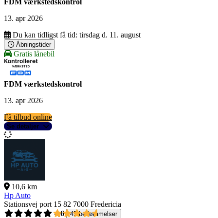
FDM værkstedskontrol
13. apr 2026
Du kan tidligst få tid:
tirsdag d. 11. august
Åbningstider
Gratis lånebil
FDM værkstedskontrol
13. apr 2026
Få tilbud online
Se detaljer
10,6 km
Hp Auto
Stationsvej port 15 82
7000 Fredericia
4,6
45 bedømmelser