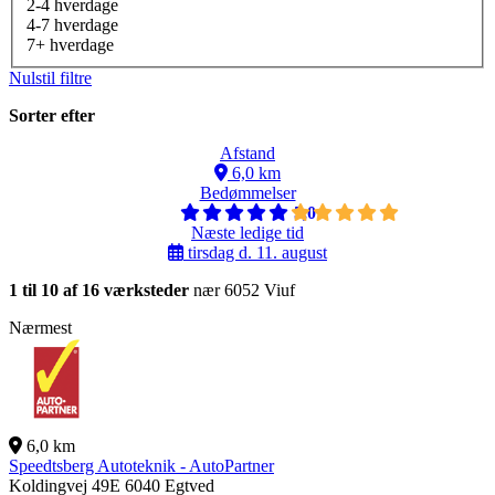
2-4 hverdage
4-7 hverdage
7+ hverdage
Nulstil filtre
Sorter efter
Afstand
6,0 km
Bedømmelser
5,0
Næste ledige tid
tirsdag d. 11. august
1 til 10 af 16 værksteder
nær 6052 Viuf
Nærmest
6,0 km
Speedtsberg Autoteknik - AutoPartner
Koldingvej 49E
6040 Egtved