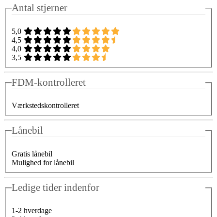
Antal stjerner
5,0
4,5
4,0
3,5
FDM-kontrolleret
Værkstedskontrolleret
Lånebil
Gratis lånebil
Mulighed for lånebil
Ledige tider indenfor
1-2 hverdage