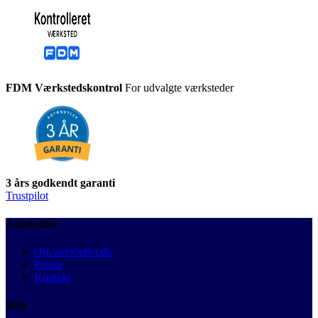
FDM Værkstedskontrol
For udvalgte værksteder
3 års godkendt garanti
Trustpilot
Autobutler
Om autobutler.dk
Presse
Kontakt
Info