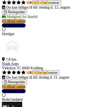
4,9
130 bedømmelser
Du kan tidligst få tid:
onsdag d. 12. august
Åbningstider
Mulighed for lånebil
Få tilbud online
Se detaljer
Hurtigst
7,8 km
Noah Auto
Virkelyst 7C
6000 Kolding
4,8
12 bedømmelser
Du kan tidligst få tid:
tirsdag d. 11. august
Åbningstider
Få tilbud online
Se detaljer
Bedst bedømt