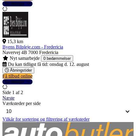
Se detaljer
15,3 km
Byens Bilpleje.com - Fredericia
Navervej 4B
7000 Fredericia
Nyt samarbejde
0 bedømmelser
Du kan tidligst få tid:
onsdag d. 12. august
Åbningstider
Få tilbud online
Se detaljer
Side 1 af 2
Næste
Værksteder per side
Vilkår for sortering og filtrering af værksteder