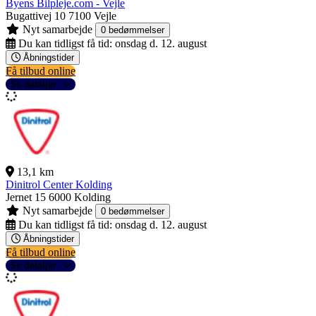
Byens Bilpleje.com - Vejle
Bugattivej 10
7100 Vejle
Nyt samarbejde
0 bedømmelser
Du kan tidligst få tid:
onsdag d. 12. august
Åbningstider
Få tilbud online
Se detaljer
13,1 km
Dinitrol Center Kolding
Jernet 15
6000 Kolding
Nyt samarbejde
0 bedømmelser
Du kan tidligst få tid:
onsdag d. 12. august
Åbningstider
Få tilbud online
Se detaljer