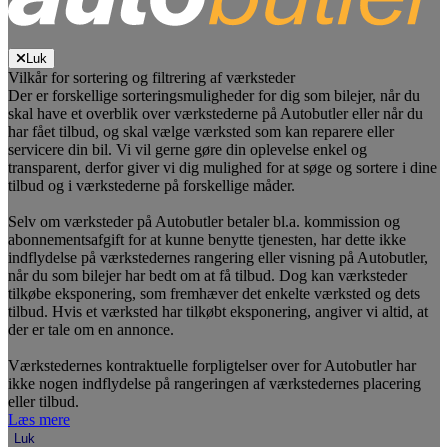
Luk
Vilkår for sortering og filtrering af værksteder
Der er forskellige sorteringsmuligheder for dig som bilejer, når du
skal have et overblik over værkstederne på Autobutler eller når du
har fået tilbud, og skal vælge værksted som kan reparere eller
servicere din bil. Vi vil gerne gøre din oplevelse enkel og
transparent, derfor giver vi dig mulighed for at søge og sortere i dine
tilbud og i værkstederne på forskellige måder.
Selv om værksteder på Autobutler betaler bl.a. kommission og
abonnementsafgift for at kunne benytte tjenesten, har dette ikke
indflydelse på værkstedernes rangering eller visning på Autobutler,
når du som bilejer har bedt om at få tilbud. Dog kan værksteder
tilkøbe eksponering, som fremhæver det enkelte værksted og dets
tilbud. Hvis et værksted har tilkøbt eksponering, angiver vi altid, at
der er tale om en annonce.
Værkstedernes kontraktuelle forpligtelser over for Autobutler har
ikke nogen indflydelse på rangeringen af værkstedernes placering
eller tilbud.
Læs mere
Luk