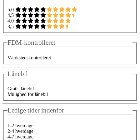
5,0
4,5
4,0
3,5
FDM-kontrolleret
Værkstedskontrolleret
Lånebil
Gratis lånebil
Mulighed for lånebil
Ledige tider indenfor
1-2 hverdage
2-4 hverdage
4-7 hverdage