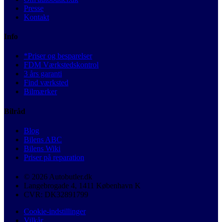
Presse
Kontakt
Info
*Priser og besparelser
FDM Værkstedskontrol
3 års garanti
Find værksted
Bilmærker
Bilråd
Blog
Bilens ABC
Bilens Wiki
Priser på reparation
© 2026 Autobutler.dk
Langebrogade 4, 1411 København K
CVR: DK32891799
Cookie-indstillinger
Vilkår