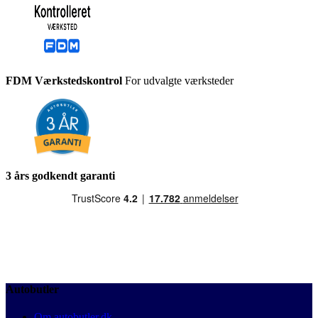
FDM Værkstedskontrol
For udvalgte værksteder
3 års godkendt garanti
Autobutler
Om autobutler.dk