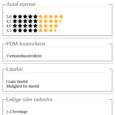
Antal stjerner
5,0
4,5
4,0
3,5
FDM-kontrolleret
Værkstedskontrolleret
Lånebil
Gratis lånebil
Mulighed for lånebil
Ledige tider indenfor
1-2 hverdage