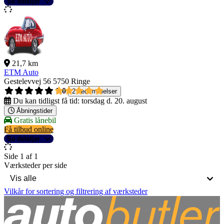
Se detaljer
21,7 km
ETM Auto
Gestelevvej 56
5750 Ringe
5,0
2 bedømmelser
Du kan tidligst få tid:
torsdag d. 20. august
Åbningstider
Gratis lånebil
Få tilbud online
Se detaljer
Side 1 af 1
Værksteder per side
Vilkår for sortering og filtrering af værksteder