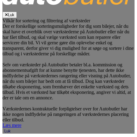
Luk
Vilkår for sortering og filtrering af værksteder
Der er forskellige sorteringsmuligheder for dig som bilejer, når du
skal have et overblik over værkstederne på Autobutler eller når du
har fået tilbud, og skal vælge værksted som kan reparere eller
servicere din bil. Vi vil gerne gøre din oplevelse enkel og
transparent, derfor giver vi dig mulighed for at søge og sortere i dine
tilbud og i værkstederne på forskellige måder.
Selv om værksteder på Autobutler betaler bl.a. kommission og
abonnementsafgift for at kunne benytte tjenesten, har dette ikke
indflydelse på værkstedernes rangering eller visning på Autobutler,
når du som bilejer har bedt om at få tilbud. Dog kan værksteder
tilkøbe eksponering, som fremhæver det enkelte værksted og dets
tilbud. Hvis et værksted har tilkøbt eksponering, angiver vi altid, at
der er tale om en annonce.
Værkstedernes kontraktuelle forpligtelser over for Autobutler har
ikke nogen indflydelse på rangeringen af værkstedernes placering
eller tilbud.
Læs mere
Luk