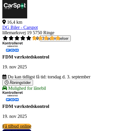
16,4 km
DG Biler - Carspot
lillemarksvej 19
5750 Ringe
5,0
3 bedømmelser
FDM værkstedskontrol
19. nov 2025
Du kan tidligst få tid:
torsdag d. 3. september
Åbningstider
Mulighed for lånebil
FDM værkstedskontrol
19. nov 2025
Få tilbud online