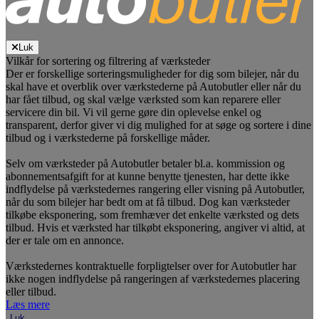
Luk
Vilkår for sortering og filtrering af værksteder
Der er forskellige sorteringsmuligheder for dig som bilejer, når du
skal have et overblik over værkstederne på Autobutler eller når du
har fået tilbud, og skal vælge værksted som kan reparere eller
servicere din bil. Vi vil gerne gøre din oplevelse enkel og
transparent, derfor giver vi dig mulighed for at søge og sortere i dine
tilbud og i værkstederne på forskellige måder.
Selv om værksteder på Autobutler betaler bl.a. kommission og
abonnementsafgift for at kunne benytte tjenesten, har dette ikke
indflydelse på værkstedernes rangering eller visning på Autobutler,
når du som bilejer har bedt om at få tilbud. Dog kan værksteder
tilkøbe eksponering, som fremhæver det enkelte værksted og dets
tilbud. Hvis et værksted har tilkøbt eksponering, angiver vi altid, at
der er tale om en annonce.
Værkstedernes kontraktuelle forpligtelser over for Autobutler har
ikke nogen indflydelse på rangeringen af værkstedernes placering
eller tilbud.
Læs mere
Luk