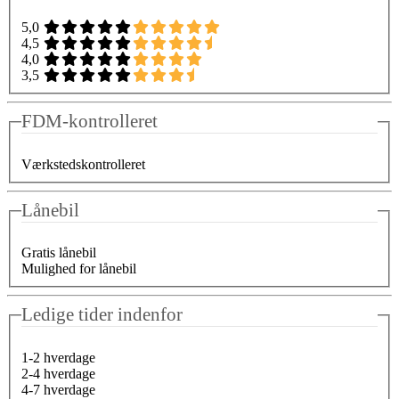
5,0
4,5
4,0
3,5
FDM-kontrolleret
Værkstedskontrolleret
Lånebil
Gratis lånebil
Mulighed for lånebil
Ledige tider indenfor
1-2 hverdage
2-4 hverdage
4-7 hverdage