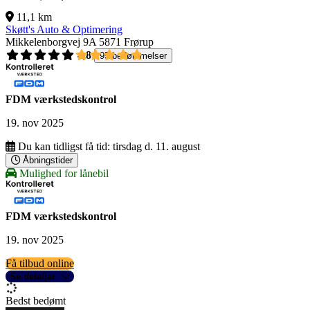
11,1 km
Skøtt's Auto & Optimering
Mikkelenborgvej 9A
5871 Frørup
4,8
95 bedømmelser
FDM værkstedskontrol
19. nov 2025
Du kan tidligst få tid:
tirsdag d. 11. august
Åbningstider
Mulighed for lånebil
FDM værkstedskontrol
19. nov 2025
Få tilbud online
Se detaljer
Bedst bedømt