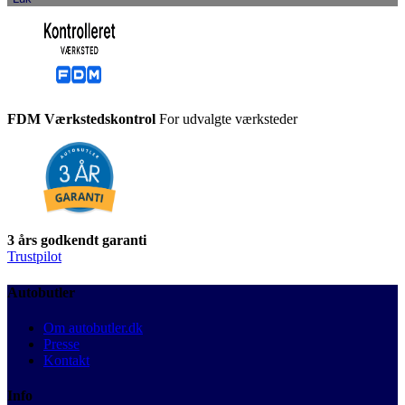
FDM Værkstedskontrol
For udvalgte værksteder
3 års godkendt garanti
Trustpilot
Autobutler
Om autobutler.dk
Presse
Kontakt
Info