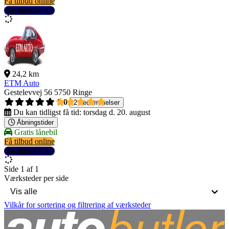
Få tilbud online
Se detaljer
24,2 km
ETM Auto
Gestelevvej 56
5750 Ringe
5,0
2 bedømmelser
Du kan tidligst få tid:
torsdag d. 20. august
Åbningstider
Gratis lånebil
Få tilbud online
Se detaljer
Side 1 af 1
Værksteder per side
Vilkår for sortering og filtrering af værksteder