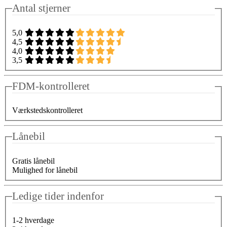
Antal stjerner
5,0
4,5
4,0
3,5
FDM-kontrolleret
Værkstedskontrolleret
Lånebil
Gratis lånebil
Mulighed for lånebil
Ledige tider indenfor
1-2 hverdage