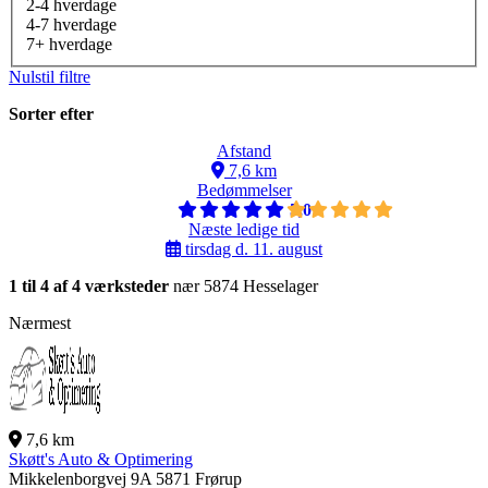
2-4 hverdage
4-7 hverdage
7+ hverdage
Nulstil filtre
Sorter efter
Afstand
7,6 km
Bedømmelser
5,0
Næste ledige tid
tirsdag d. 11. august
1 til 4 af 4 værksteder
nær 5874 Hesselager
Nærmest
7,6 km
Skøtt's Auto & Optimering
Mikkelenborgvej 9A
5871 Frørup