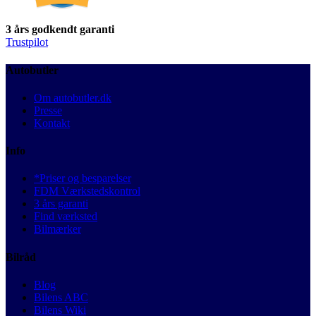
3 års godkendt garanti
Trustpilot
Autobutler
Om autobutler.dk
Presse
Kontakt
Info
*Priser og besparelser
FDM Værkstedskontrol
3 års garanti
Find værksted
Bilmærker
Bilråd
Blog
Bilens ABC
Bilens Wiki