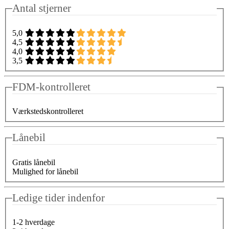
Antal stjerner
5,0
4,5
4,0
3,5
FDM-kontrolleret
Værkstedskontrolleret
Lånebil
Gratis lånebil
Mulighed for lånebil
Ledige tider indenfor
1-2 hverdage