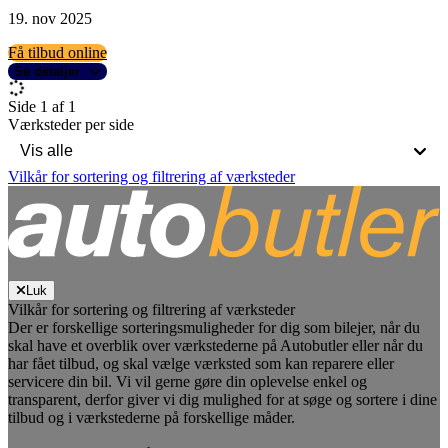
19. nov 2025
Få tilbud online
Se detaljer
Side 1 af 1
Værksteder per side
Vilkår for sortering og filtrering af værksteder
Luk
Vilkår for sortering og filtrering af værksteder
Der er forskellige sorteringsmuligheder for dig som bilejer, når du
skal have et overblik over værkstederne på Autobutler eller når du
har fået tilbud, og skal vælge værksted som kan reparere eller
servicere din bil. Vi vil gerne gøre din oplevelse enkel og
transparent, derfor giver vi dig mulighed for at søge og sortere i dine
tilbud og i værkstederne på forskellige måder.