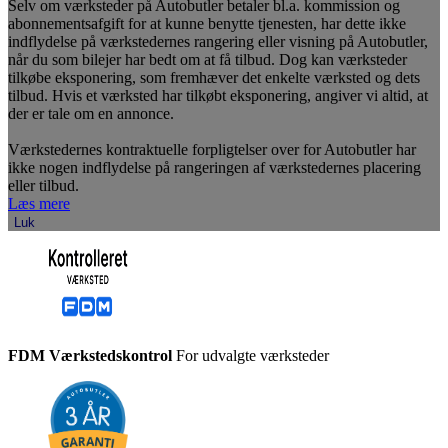
Selv om værksteder på Autobutler betaler bl.a. kommission og
abonnementsafgift for at kunne benytte tjenesten, har dette ikke
indflydelse på værkstedernes rangering eller visning på Autobutler,
når du som bilejer har bedt om at få tilbud. Dog kan værksteder
tilkøbe eksponering, som fremhæver det enkelte værksted og dets
tilbud. Hvis et værksted har tilkøbt eksponering, angiver vi altid, at
der er tale om en annonce.
Værkstedernes kontraktuelle forpligtelser over for Autobutler har
ikke nogen indflydelse på rangeringen af værkstedernes placering
eller tilbud.
Læs mere
Luk
FDM Værkstedskontrol
For udvalgte værksteder