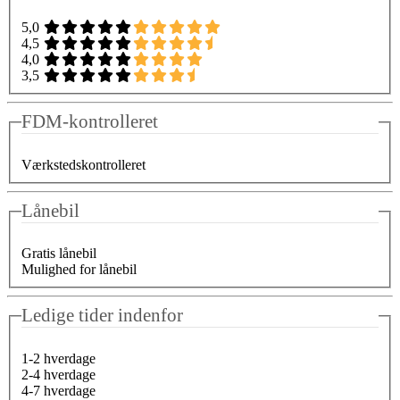
5,0
4,5
4,0
3,5
FDM-kontrolleret
Værkstedskontrolleret
Lånebil
Gratis lånebil
Mulighed for lånebil
Ledige tider indenfor
1-2 hverdage
2-4 hverdage
4-7 hverdage