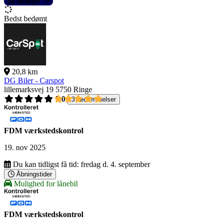
Se detaljer
Bedst bedømt
20,8 km
DG Biler - Carspot
lillemarksvej 19
5750 Ringe
5,0
3 bedømmelser
FDM værkstedskontrol
19. nov 2025
Du kan tidligst få tid:
fredag d. 4. september
Åbningstider
Mulighed for lånebil
FDM værkstedskontrol