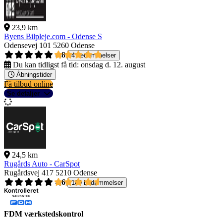
23,9 km
Byens Bilpleje.com - Odense S
Odensevej 101
5260 Odense
4,8
4 bedømmelser
Du kan tidligst få tid:
onsdag d. 12. august
Åbningstider
Få tilbud online
Se detaljer
24,5 km
Rugårds Auto - CarSpot
Rugårdsvej 417
5210 Odense
4,6
109 bedømmelser
FDM værkstedskontrol