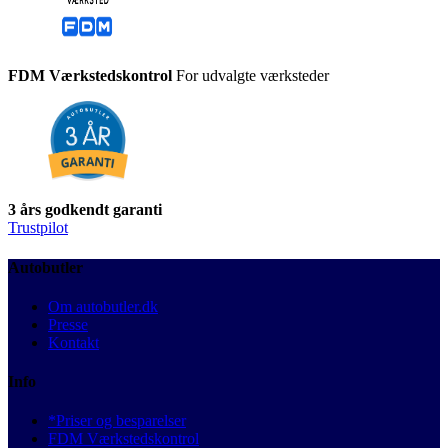
FDM Værkstedskontrol
For udvalgte værksteder
3 års godkendt garanti
Trustpilot
Autobutler
Om autobutler.dk
Presse
Kontakt
Info
*Priser og besparelser
FDM Værkstedskontrol