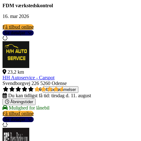
FDM værkstedskontrol
16. mar 2026
Få tilbud online
Se detaljer
23,2 km
HH Autoservice - Carspot
Svendborgvej 226
5260 Odense
4,6
42 bedømmelser
Du kan tidligst få tid:
tirsdag d. 11. august
Åbningstider
Mulighed for lånebil
Få tilbud online
Se detaljer