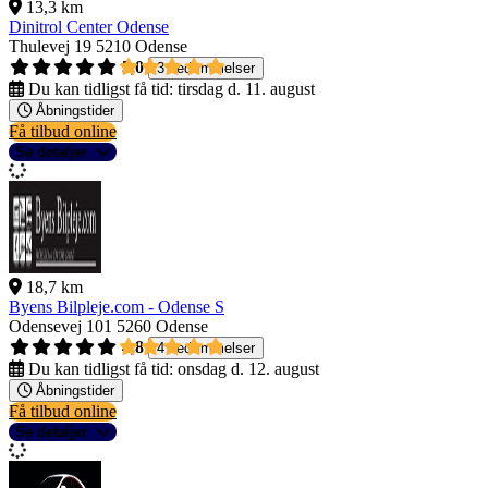
13,3 km
Dinitrol Center Odense
Thulevej 19
5210 Odense
5,0
3 bedømmelser
Du kan tidligst få tid:
tirsdag d. 11. august
Åbningstider
Få tilbud online
Se detaljer
18,7 km
Byens Bilpleje.com - Odense S
Odensevej 101
5260 Odense
4,8
4 bedømmelser
Du kan tidligst få tid:
onsdag d. 12. august
Åbningstider
Få tilbud online
Se detaljer