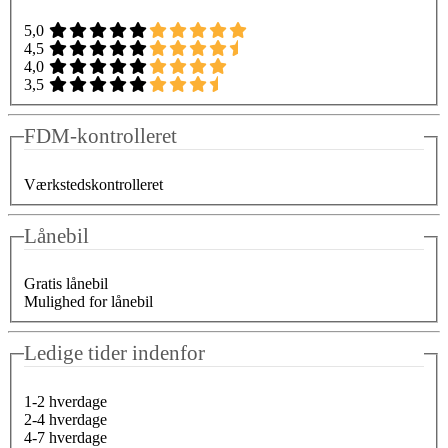
5,0
4,5
4,0
3,5
FDM-kontrolleret
Værkstedskontrolleret
Lånebil
Gratis lånebil
Mulighed for lånebil
Ledige tider indenfor
1-2 hverdage
2-4 hverdage
4-7 hverdage