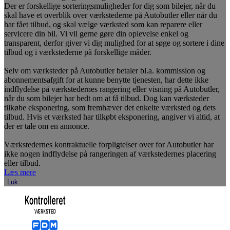
Der er forskellige sorteringsmuligheder for dig som bilejer, når du
skal have et overblik over værkstederne på Autobutler eller når du
har fået tilbud, og skal vælge værksted som kan reparere eller
servicere din bil. Vi vil gerne gøre din oplevelse enkel og
transparent, derfor giver vi dig mulighed for at søge og sortere i dine
tilbud og i værkstederne på forskellige måder.
Selv om værksteder på Autobutler betaler bl.a. kommission og
abonnementsafgift for at kunne benytte tjenesten, har dette ikke
indflydelse på værkstedernes rangering eller visning på Autobutler,
når du som bilejer har bedt om at få tilbud. Dog kan værksteder
tilkøbe eksponering, som fremhæver det enkelte værksted og dets
tilbud. Hvis et værksted har tilkøbt eksponering, angiver vi altid, at
der er tale om en annonce.
Værkstedernes kontraktuelle forpligtelser over for Autobutler har
ikke nogen indflydelse på rangeringen af værkstedernes placering
eller tilbud.
Læs mere
Luk