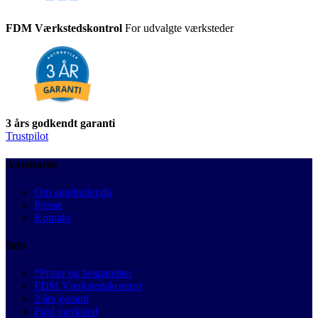
FDM Værkstedskontrol
For udvalgte værksteder
3 års godkendt garanti
Trustpilot
Autobutler
Om autobutler.dk
Presse
Kontakt
Info
*Priser og besparelser
FDM Værkstedskontrol
3 års garanti
Find værksted