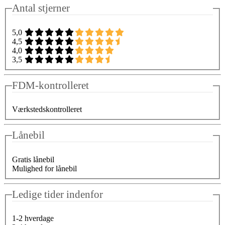
Antal stjerner
5,0
4,5
4,0
3,5
FDM-kontrolleret
Værkstedskontrolleret
Lånebil
Gratis lånebil
Mulighed for lånebil
Ledige tider indenfor
1-2 hverdage