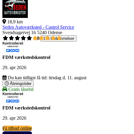
18,9 km
Seden Autoværksted - Castrol Service
Svendsagervej 16
5240 Odense
4,8
110 bedømmelser
FDM værkstedskontrol
29. apr 2026
Du kan tidligst få tid:
tirsdag d. 11. august
Åbningstider
Gratis lånebil
FDM værkstedskontrol
29. apr 2026
Få tilbud online
Se detaljer