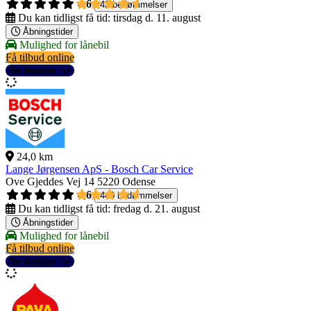
4,6
42 bedømmelser
Du kan tidligst få tid:
tirsdag d. 11. august
Åbningstider
Mulighed for lånebil
Få tilbud online
Se detaljer
24,0 km
Lange Jørgensen ApS - Bosch Car Service
Ove Gjeddes Vej 14
5220 Odense
4,6
440 bedømmelser
Du kan tidligst få tid:
fredag d. 21. august
Åbningstider
Mulighed for lånebil
Få tilbud online
Se detaljer