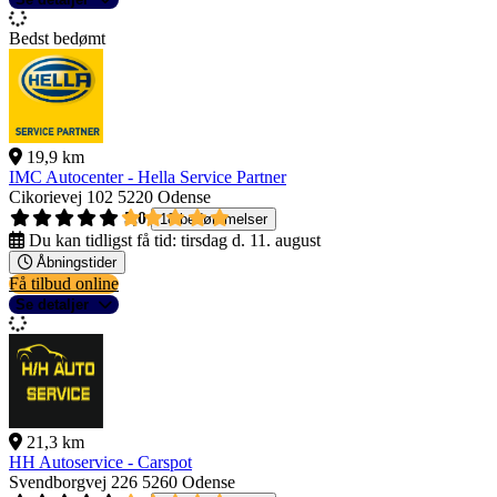
Bedst bedømt
19,9 km
IMC Autocenter - Hella Service Partner
Cikorievej 102
5220 Odense
5,0
18 bedømmelser
Du kan tidligst få tid:
tirsdag d. 11. august
Åbningstider
Få tilbud online
Se detaljer
21,3 km
HH Autoservice - Carspot
Svendborgvej 226
5260 Odense