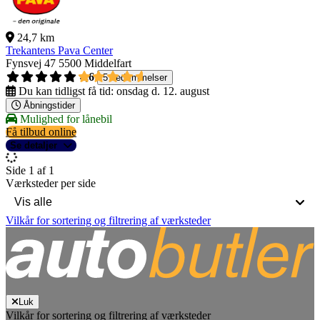
24,7 km
Trekantens Pava Center
Fynsvej 47
5500 Middelfart
4,6
5 bedømmelser
Du kan tidligst få tid:
onsdag d. 12. august
Åbningstider
Mulighed for lånebil
Få tilbud online
Se detaljer
Side 1 af 1
Værksteder per side
Vilkår for sortering og filtrering af værksteder
Luk
Vilkår for sortering og filtrering af værksteder