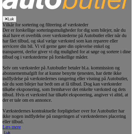
Luk
Vilkår for sortering og filtrering af værksteder
Der er forskellige sorteringsmuligheder for dig som bilejer, når du
skal have et overblik over værkstederne på Autobutler eller når du
har fået tilbud, og skal vælge værksted som kan reparere eller
servicere din bil. Vi vil gerne gøre din oplevelse enkel og
transparent, derfor giver vi dig mulighed for at søge og sortere i dine
tilbud og i værkstederne på forskellige måder.
Selv om værksteder på Autobutler betaler bl.a. kommission og
abonnementsafgift for at kunne benytte tjenesten, har dette ikke
indflydelse på værkstedernes rangering eller visning på Autobutler,
når du som bilejer har bedt om at få tilbud. Dog kan værksteder
tilkøbe eksponering, som fremhæver det enkelte værksted og dets
tilbud. Hvis et værksted har tilkøbt eksponering, angiver vi altid, at
der er tale om en annonce.
Værkstedernes kontraktuelle forpligtelser over for Autobutler har
ikke nogen indflydelse på rangeringen af værkstedernes placering
eller tilbud.
Læs mere
Luk