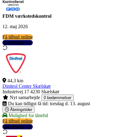
FDM værkstedskontrol
12. maj 2026
Få tilbud online
Se detaljer
44,3 km
Dinitrol Center Skælskør
Industrivej 17
4230 Skælskør
Nyt samarbejde
0 bedømmelser
Du kan tidligst få tid:
torsdag d. 13. august
Åbningstider
Mulighed for lånebil
Få tilbud online
Se detaljer