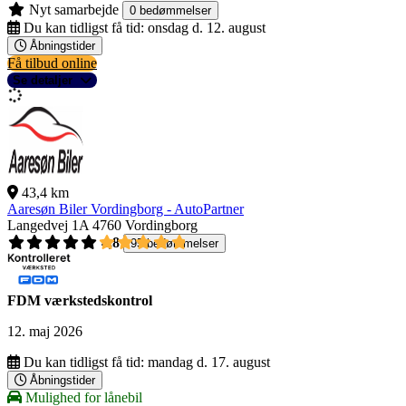
Nyt samarbejde
0 bedømmelser
Du kan tidligst få tid:
onsdag d. 12. august
Åbningstider
Få tilbud online
Se detaljer
43,4 km
Aaresøn Biler Vordingborg - AutoPartner
Langedvej 1A
4760 Vordingborg
4,8
95 bedømmelser
FDM værkstedskontrol
12. maj 2026
Du kan tidligst få tid:
mandag d. 17. august
Åbningstider
Mulighed for lånebil