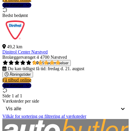
Se detaljer
Bedst bedømt
49,2 km
Dinitrol Center Næstved
Brolæggervænget 4
4700 Næstved
5,0
5 bedømmelser
Du kan tidligst få tid:
fredag d. 21. august
Åbningstider
Få tilbud online
Se detaljer
Side 1 af 1
Værksteder per side
Vilkår for sortering og filtrering af værksteder