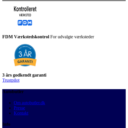
FDM Værkstedskontrol
For udvalgte værksteder
3 års godkendt garanti
Trustpilot
Autobutler
Om autobutler.dk
Presse
Kontakt
Info