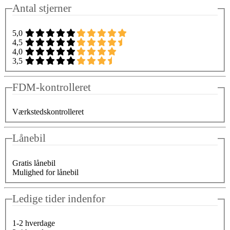
Antal stjerner
5,0
4,5
4,0
3,5
FDM-kontrolleret
Værkstedskontrolleret
Lånebil
Gratis lånebil
Mulighed for lånebil
Ledige tider indenfor
1-2 hverdage