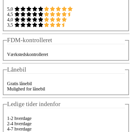
5,0
4,5
4,0
3,5
FDM-kontrolleret
Værkstedskontrolleret
Lånebil
Gratis lånebil
Mulighed for lånebil
Ledige tider indenfor
1-2 hverdage
2-4 hverdage
4-7 hverdage