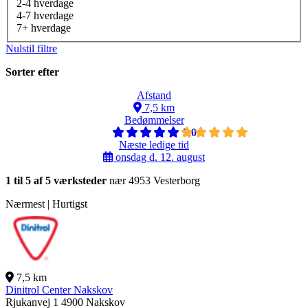
2-4 hverdage
4-7 hverdage
7+ hverdage
Nulstil filtre
Sorter efter
Afstand
7,5 km
Bedømmelser
5,0
Næste ledige tid
onsdag d. 12. august
1 til 5 af 5 værksteder
nær 4953 Vesterborg
Nærmest | Hurtigst
7,5 km
Dinitrol Center Nakskov
Rjukanvej 1
4900 Nakskov