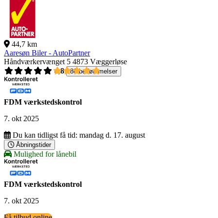
44,7 km
Aaresøn Biler - AutoPartner
Håndværkervænget 5
4873 Væggerløse
4,8
86 bedømmelser
FDM værkstedskontrol
7. okt 2025
Du kan tidligst få tid:
mandag d. 17. august
Åbningstider
Mulighed for lånebil
FDM værkstedskontrol
7. okt 2025
Få tilbud online