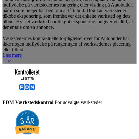
indflydelse på værkstedernes rangering eller visning på Autobutler,
når du som bilejer har bedt om at få tilbud. Dog kan værksteder
tilkøbe eksponering, som fremhæver det enkelte værksted og dets
tilbud. Hvis et værksted har tilkøbt eksponering, angiver vi altid, at
der er tale om en annonce.
Værkstedernes kontraktuelle forpligtelser over for Autobutler har
ikke nogen indflydelse på rangeringen af værkstedernes placering
eller tilbud.
Læs mere
Luk
FDM Værkstedskontrol
For udvalgte værksteder