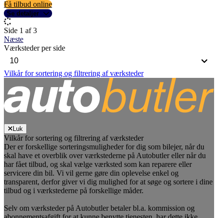
Få tilbud online
Se detaljer
Side 1 af 3
Næste
Værksteder per side
Vilkår for sortering og filtrering af værksteder
Luk
Vilkår for sortering og filtrering af værksteder
Der er forskellige sorteringsmuligheder for dig som bilejer, når du
skal have et overblik over værkstederne på Autobutler eller når du
har fået tilbud, og skal vælge værksted som kan reparere eller
servicere din bil. Vi vil gerne gøre din oplevelse enkel og
transparent, derfor giver vi dig mulighed for at søge og sortere i dine
tilbud og i værkstederne på forskellige måder.
Selv om værksteder på Autobutler betaler bl.a. kommission og
abonnementsafgift for at kunne benytte tjenesten, har dette ikke