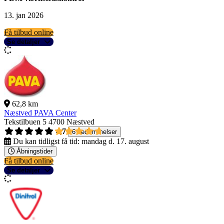
13. jan 2026
Få tilbud online
Se detaljer
62,8 km
Næstved PAVA Center
Tekstilbuen 5
4700 Næstved
4,7
6 bedømmelser
Du kan tidligst få tid:
mandag d. 17. august
Åbningstider
Få tilbud online
Se detaljer