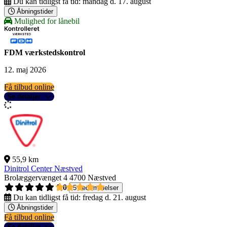
Du kan tidligst få tid:
mandag d. 17. august
Åbningstider
Mulighed for lånebil
FDM værkstedskontrol
12. maj 2026
Få tilbud online
Se detaljer
55,9 km
Dinitrol Center Næstved
Brolæggervænget 4
4700 Næstved
5,0
5 bedømmelser
Du kan tidligst få tid:
fredag d. 21. august
Åbningstider
Få tilbud online
Se detaljer