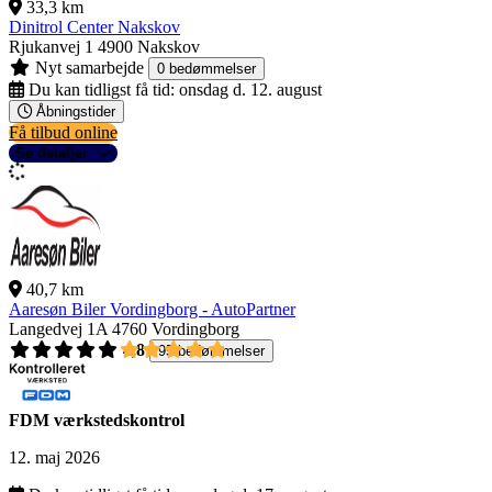
33,3 km
Dinitrol Center Nakskov
Rjukanvej 1
4900 Nakskov
Nyt samarbejde
0 bedømmelser
Du kan tidligst få tid:
onsdag d. 12. august
Åbningstider
Få tilbud online
Se detaljer
40,7 km
Aaresøn Biler Vordingborg - AutoPartner
Langedvej 1A
4760 Vordingborg
4,8
95 bedømmelser
FDM værkstedskontrol
12. maj 2026