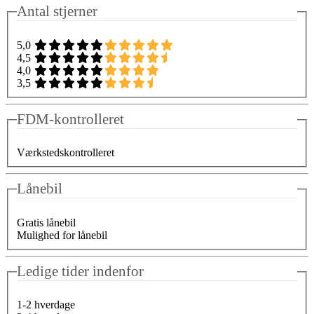
Antal stjerner
5,0
4,5
4,0
3,5
FDM-kontrolleret
Værkstedskontrolleret
Lånebil
Gratis lånebil
Mulighed for lånebil
Ledige tider indenfor
1-2 hverdage