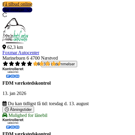
Få tilbud online
Se detaljer
62,3 km
Foxmar Autocenter
Marinebuen 6
4700 Næstved
4,6
336 bedømmelser
FDM værkstedskontrol
13. jan 2026
Du kan tidligst få tid:
torsdag d. 13. august
Åbningstider
Mulighed for lånebil
FDM værkstedskontrol