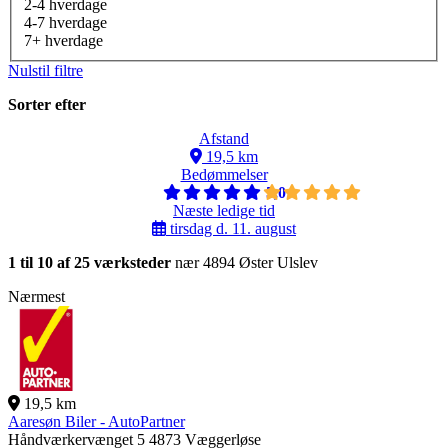
2-4 hverdage
4-7 hverdage
7+ hverdage
Nulstil filtre
Sorter efter
Afstand
19,5 km
Bedømmelser
5,0
Næste ledige tid
tirsdag d. 11. august
1 til 10 af 25 værksteder
nær 4894 Øster Ulslev
Nærmest
19,5 km
Aaresøn Biler - AutoPartner
Håndværkervænget 5
4873 Væggerløse