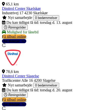
65,1 km
Dinitrol Center Skælskør
Industrivej 17
4230 Skælskør
Nyt samarbejde
0 bedømmelser
Du kan tidligst få tid:
torsdag d. 13. august
Åbningstider
Mulighed for lånebil
Få tilbud online
Se detaljer
78,6 km
Dinitrol Center Slagelse
Trafikcenter Alle 16
4200 Slagelse
Nyt samarbejde
0 bedømmelser
Du kan tidligst få tid:
torsdag d. 20. august
Åbningstider
Få tilbud online
Se detaljer