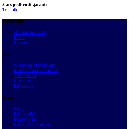
3 års godkendt garanti
Trustpilot
Autobutler
Om autobutler.dk
Presse
Kontakt
Info
*Priser og besparelser
FDM Værkstedskontrol
3 års garanti
Find værksted
Bilmærker
Bilråd
Blog
Bilens ABC
Bilens Wiki
Priser på reparation