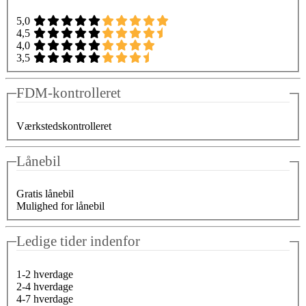
5,0
4,5
4,0
3,5
FDM-kontrolleret
Værkstedskontrolleret
Lånebil
Gratis lånebil
Mulighed for lånebil
Ledige tider indenfor
1-2 hverdage
2-4 hverdage
4-7 hverdage