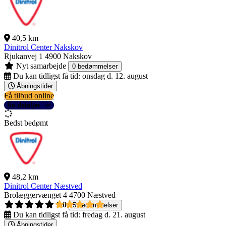
40,5 km
Dinitrol Center Nakskov
Rjukanvej 1
4900 Nakskov
Nyt samarbejde
0 bedømmelser
Du kan tidligst få tid:
onsdag d. 12. august
Åbningstider
Få tilbud online
Se detaljer
Bedst bedømt
48,2 km
Dinitrol Center Næstved
Brolæggervænget 4
4700 Næstved
5,0
5 bedømmelser
Du kan tidligst få tid:
fredag d. 21. august
Åbningstider