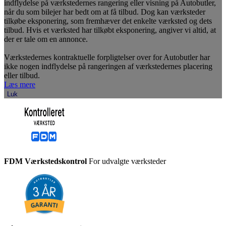
indflydelse på værkstedernes rangering eller visning på Autobutler,
når du som bilejer har bedt om at få tilbud. Dog kan værksteder
tilkøbe eksponering, som fremhæver det enkelte værksted og dets
tilbud. Hvis et værksted har tilkøbt eksponering, angiver vi altid, at
der er tale om en annonce.
Værkstedernes kontraktuelle forpligtelser over for Autobutler har
ikke nogen indflydelse på rangeringen af værkstedernes placering
eller tilbud.
Læs mere
Luk
FDM Værkstedskontrol
For udvalgte værksteder