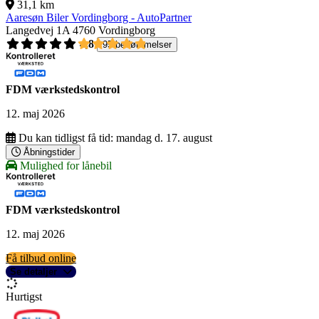
31,1 km
Aaresøn Biler Vordingborg - AutoPartner
Langedvej 1A
4760 Vordingborg
4,8
95 bedømmelser
FDM værkstedskontrol
12. maj 2026
Du kan tidligst få tid:
mandag d. 17. august
Åbningstider
Mulighed for lånebil
FDM værkstedskontrol
12. maj 2026
Få tilbud online
Se detaljer
Hurtigst