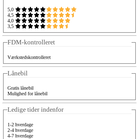
5,0
4,5
4,0
3,5
FDM-kontrolleret
Værkstedskontrolleret
Lånebil
Gratis lånebil
Mulighed for lånebil
Ledige tider indenfor
1-2 hverdage
2-4 hverdage
4-7 hverdage