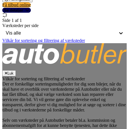
Få tilbud online
Se detaljer
Side 1 af 1
Værksteder per side
Vilkår for sortering og filtrering af værksteder
Luk
Vilkår for sortering og filtrering af værksteder
Der er forskellige sorteringsmuligheder for dig som bilejer, når du
skal have et overblik over værkstederne på Autobutler eller når du
har fået tilbud, og skal vælge værksted som kan reparere eller
servicere din bil. Vi vil gerne gøre din oplevelse enkel og
transparent, derfor giver vi dig mulighed for at søge og sortere i dine
tilbud og i værkstederne på forskellige måder.
Selv om værksteder på Autobutler betaler bl.a. kommission og
abonnementsafgift for at kunne benytte tjenesten, har dette ikke