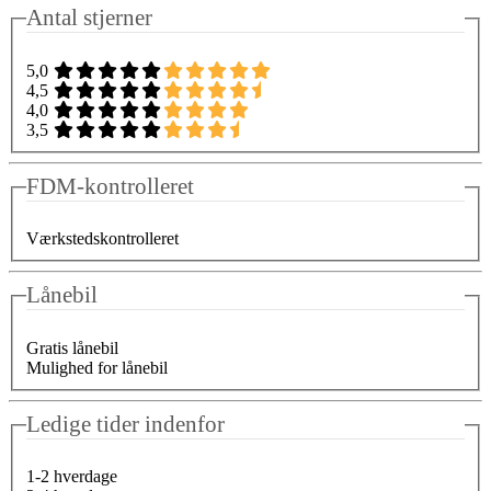
Antal stjerner
5,0
4,5
4,0
3,5
FDM-kontrolleret
Værkstedskontrolleret
Lånebil
Gratis lånebil
Mulighed for lånebil
Ledige tider indenfor
1-2 hverdage