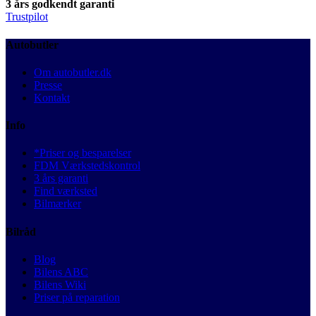
3 års godkendt garanti
Trustpilot
Autobutler
Om autobutler.dk
Presse
Kontakt
Info
*Priser og besparelser
FDM Værkstedskontrol
3 års garanti
Find værksted
Bilmærker
Bilråd
Blog
Bilens ABC
Bilens Wiki
Priser på reparation