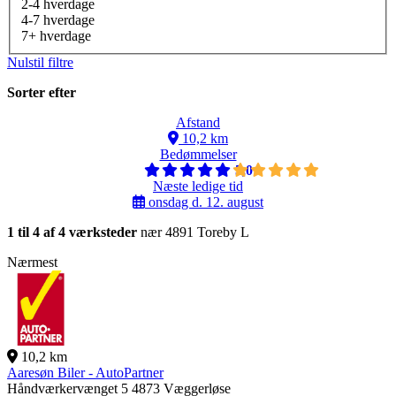
2-4 hverdage
4-7 hverdage
7+ hverdage
Nulstil filtre
Sorter efter
Afstand
10,2 km
Bedømmelser
5,0
Næste ledige tid
onsdag d. 12. august
1 til 4 af 4 værksteder
nær 4891 Toreby L
Nærmest
10,2 km
Aaresøn Biler - AutoPartner
Håndværkervænget 5
4873 Væggerløse