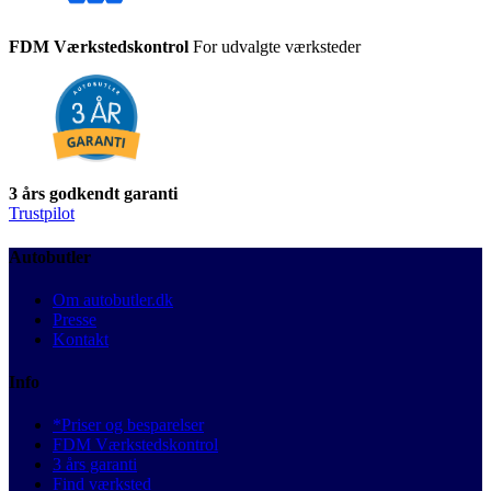
FDM Værkstedskontrol
For udvalgte værksteder
3 års godkendt garanti
Trustpilot
Autobutler
Om autobutler.dk
Presse
Kontakt
Info
*Priser og besparelser
FDM Værkstedskontrol
3 års garanti
Find værksted