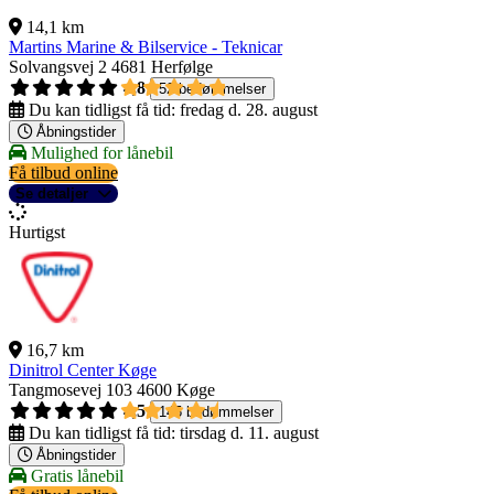
14,1 km
Martins Marine & Bilservice - Teknicar
Solvangsvej 2
4681 Herfølge
4,8
52 bedømmelser
Du kan tidligst få tid:
fredag d. 28. august
Åbningstider
Mulighed for lånebil
Få tilbud online
Se detaljer
Hurtigst
16,7 km
Dinitrol Center Køge
Tangmosevej 103
4600 Køge
4,5
145 bedømmelser
Du kan tidligst få tid:
tirsdag d. 11. august
Åbningstider
Gratis lånebil