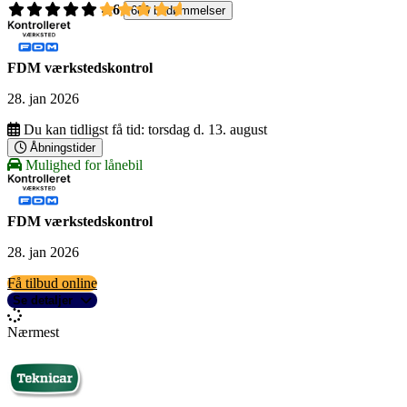
4,6
689 bedømmelser
FDM værkstedskontrol
28. jan 2026
Du kan tidligst få tid:
torsdag d. 13. august
Åbningstider
Mulighed for lånebil
FDM værkstedskontrol
28. jan 2026
Få tilbud online
Se detaljer
Nærmest