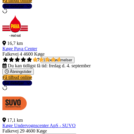
Få tilbud online
Se detaljer
16,7 km
Køge Pava Center
Falkevej 4
4600 Køge
4,7
13 bedømmelser
Du kan tidligst få tid:
fredag d. 4. september
Åbningstider
Få tilbud online
Se detaljer
17,1 km
Køge Undervognscenter ApS - SUVO
Falkevej 29
4600 Køge