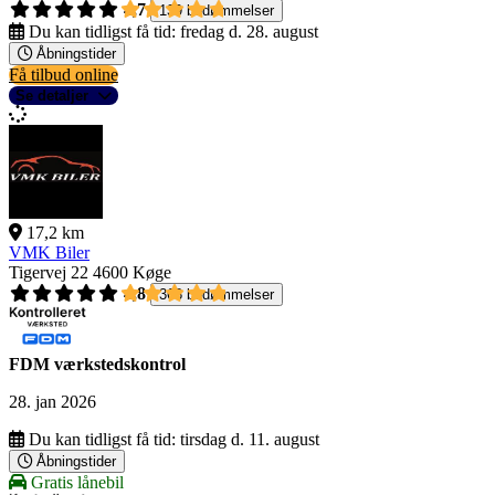
4,7
139 bedømmelser
Du kan tidligst få tid:
fredag d. 28. august
Åbningstider
Få tilbud online
Se detaljer
17,2 km
VMK Biler
Tigervej 22
4600 Køge
4,8
368 bedømmelser
FDM værkstedskontrol
28. jan 2026
Du kan tidligst få tid:
tirsdag d. 11. august
Åbningstider
Gratis lånebil