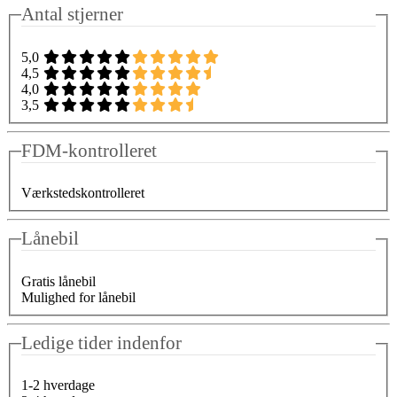
Antal stjerner
5,0
4,5
4,0
3,5
FDM-kontrolleret
Værkstedskontrolleret
Lånebil
Gratis lånebil
Mulighed for lånebil
Ledige tider indenfor
1-2 hverdage