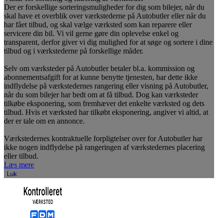
Der er forskellige sorteringsmuligheder for dig som bilejer, når du
skal have et overblik over værkstederne på Autobutler eller når du
har fået tilbud, og skal vælge værksted som kan reparere eller
servicere din bil. Vi vil gerne gøre din oplevelse enkel og
transparent, derfor giver vi dig mulighed for at søge og sortere i dine
tilbud og i værkstederne på forskellige måder.
Selv om værksteder på Autobutler betaler bl.a. kommission og
abonnementsafgift for at kunne benytte tjenesten, har dette ikke
indflydelse på værkstedernes rangering eller visning på Autobutler,
når du som bilejer har bedt om at få tilbud. Dog kan værksteder
tilkøbe eksponering, som fremhæver det enkelte værksted og dets
tilbud. Hvis et værksted har tilkøbt eksponering, angiver vi altid, at
der er tale om en annonce.
Værkstedernes kontraktuelle forpligtelser over for Autobutler har
ikke nogen indflydelse på rangeringen af værkstedernes placering
eller tilbud.
Læs mere
Luk