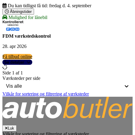
Du kan tidligst få tid:
fredag d. 4. september
Åbningstider
Mulighed for lånebil
FDM værkstedskontrol
28. apr 2026
Få tilbud online
Se detaljer
Side 1 af 1
Værksteder per side
Vilkår for sortering og filtrering af værksteder
Luk
Vilkår for sortering og filtrering af værksteder