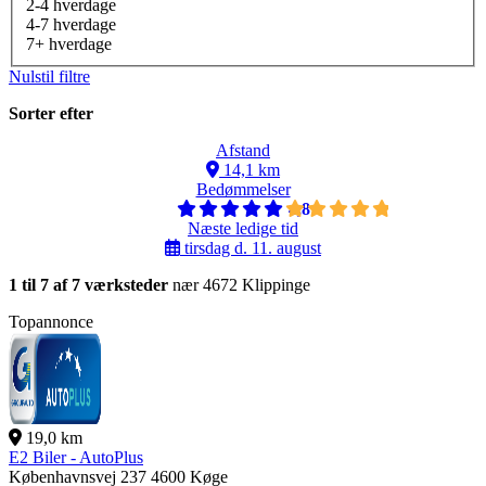
2-4 hverdage
4-7 hverdage
7+ hverdage
Nulstil filtre
Sorter efter
Afstand
14,1 km
Bedømmelser
4,8
Næste ledige tid
tirsdag d. 11. august
1 til 7 af 7 værksteder
nær 4672 Klippinge
Topannonce
19,0 km
E2 Biler - AutoPlus
Københavnsvej 237
4600 Køge