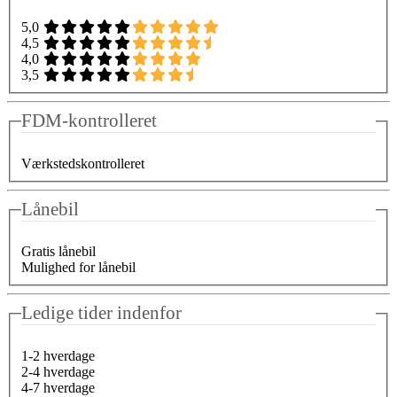
5,0
4,5
4,0
3,5
FDM-kontrolleret
Værkstedskontrolleret
Lånebil
Gratis lånebil
Mulighed for lånebil
Ledige tider indenfor
1-2 hverdage
2-4 hverdage
4-7 hverdage