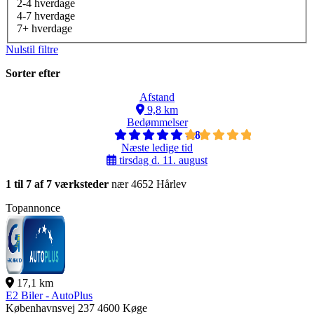
2-4 hverdage
4-7 hverdage
7+ hverdage
Nulstil filtre
Sorter efter
Afstand
9,8 km
Bedømmelser
4,8
Næste ledige tid
tirsdag d. 11. august
1 til 7 af 7 værksteder
nær 4652 Hårlev
Topannonce
17,1 km
E2 Biler - AutoPlus
Københavnsvej 237
4600 Køge