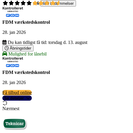
4,6
689 bedømmelser
FDM værkstedskontrol
28. jan 2026
Du kan tidligst få tid:
torsdag d. 13. august
Åbningstider
Mulighed for lånebil
FDM værkstedskontrol
28. jan 2026
Få tilbud online
Se detaljer
Nærmest