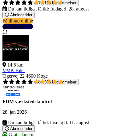
4,7
139 bedømmelser
Du kan tidligst få tid:
fredag d. 28. august
Åbningstider
Få tilbud online
Se detaljer
14,5 km
VMK Biler
Tigervej 22
4600 Køge
4,8
368 bedømmelser
FDM værkstedskontrol
28. jan 2026
Du kan tidligst få tid:
tirsdag d. 11. august
Åbningstider
Gratis lånebil