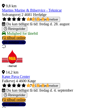
9,8 km
Martins Marine & Bilservice - Teknicar
Solvangsvej 2
4681 Herfølge
4,8
52 bedømmelser
Du kan tidligst få tid:
fredag d. 28. august
Åbningstider
Mulighed for lånebil
Få tilbud online
Se detaljer
14,2 km
Køge Pava Center
Falkevej 4
4600 Køge
4,7
13 bedømmelser
Du kan tidligst få tid:
fredag d. 4. september
Åbningstider
Få tilbud online
Se detaljer