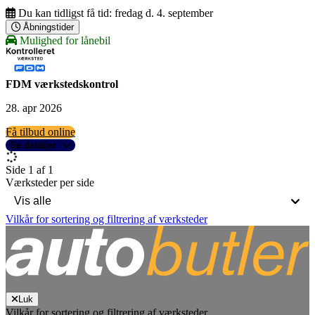
Du kan tidligst få tid:
fredag d. 4. september
Åbningstider
Mulighed for lånebil
FDM værkstedskontrol
28. apr 2026
Få tilbud online
Se detaljer
Side 1 af 1
Værksteder per side
Vilkår for sortering og filtrering af værksteder
Luk
Vilkår for sortering og filtrering af værksteder