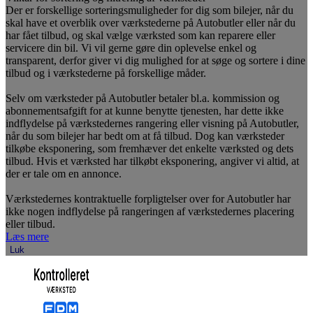
Der er forskellige sorteringsmuligheder for dig som bilejer, når du
skal have et overblik over værkstederne på Autobutler eller når du
har fået tilbud, og skal vælge værksted som kan reparere eller
servicere din bil. Vi vil gerne gøre din oplevelse enkel og
transparent, derfor giver vi dig mulighed for at søge og sortere i dine
tilbud og i værkstederne på forskellige måder.
Selv om værksteder på Autobutler betaler bl.a. kommission og
abonnementsafgift for at kunne benytte tjenesten, har dette ikke
indflydelse på værkstedernes rangering eller visning på Autobutler,
når du som bilejer har bedt om at få tilbud. Dog kan værksteder
tilkøbe eksponering, som fremhæver det enkelte værksted og dets
tilbud. Hvis et værksted har tilkøbt eksponering, angiver vi altid, at
der er tale om en annonce.
Værkstedernes kontraktuelle forpligtelser over for Autobutler har
ikke nogen indflydelse på rangeringen af værkstedernes placering
eller tilbud.
Læs mere
Luk