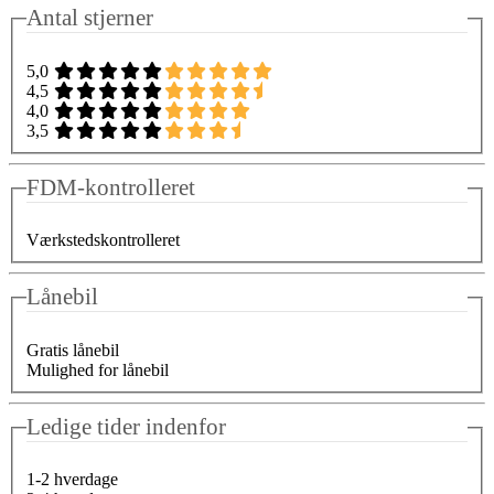
Antal stjerner
5,0
4,5
4,0
3,5
FDM-kontrolleret
Værkstedskontrolleret
Lånebil
Gratis lånebil
Mulighed for lånebil
Ledige tider indenfor
1-2 hverdage