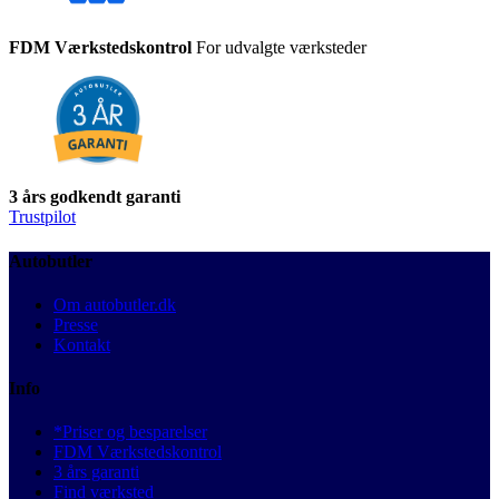
FDM Værkstedskontrol
For udvalgte værksteder
3 års godkendt garanti
Trustpilot
Autobutler
Om autobutler.dk
Presse
Kontakt
Info
*Priser og besparelser
FDM Værkstedskontrol
3 års garanti
Find værksted