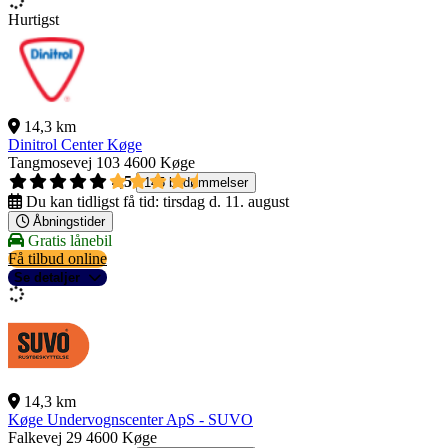
Hurtigst
14,3 km
Dinitrol Center Køge
Tangmosevej 103
4600 Køge
4,5
145 bedømmelser
Du kan tidligst få tid:
tirsdag d. 11. august
Åbningstider
Gratis lånebil
Få tilbud online
Se detaljer
14,3 km
Køge Undervognscenter ApS - SUVO
Falkevej 29
4600 Køge