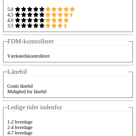
5,0
4,5
4,0
3,5
FDM-kontrolleret
Værkstedskontrolleret
Lånebil
Gratis lånebil
Mulighed for lånebil
Ledige tider indenfor
1-2 hverdage
2-4 hverdage
4-7 hverdage