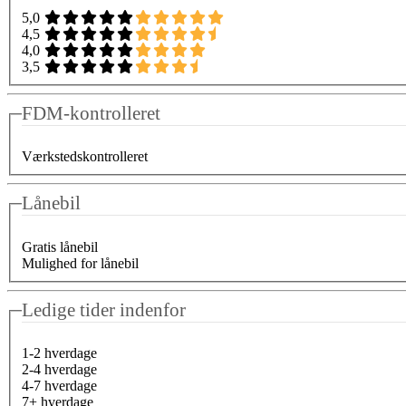
5,0
4,5
4,0
3,5
FDM-kontrolleret
Værkstedskontrolleret
Lånebil
Gratis lånebil
Mulighed for lånebil
Ledige tider indenfor
1-2 hverdage
2-4 hverdage
4-7 hverdage
7+ hverdage