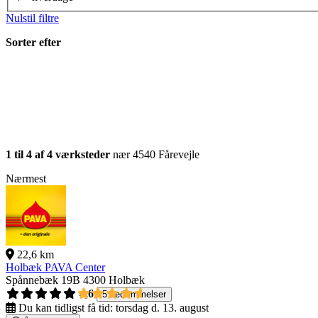
Nulstil filtre
Sorter efter
1 til 4 af 4 værksteder
nær 4540 Fårevejle
Nærmest
22,6 km
Holbæk PAVA Center
Spånnebæk 19B
4300 Holbæk
4,6
5 bedømmelser
Du kan tidligst få tid:
torsdag d. 13. august