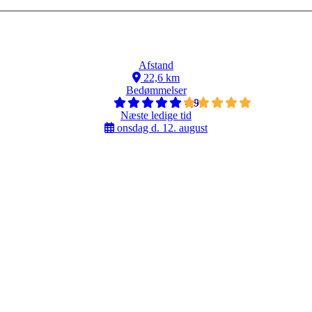
Afstand
22,6 km
Bedømmelser
4,9
Næste ledige tid
onsdag d. 12. august