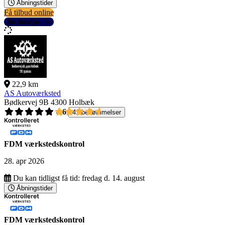
Åbningstider
Få tilbud online
Se detaljer
22,9 km
AS Autoværksted
Bødkervej 9B
4300 Holbæk
4,6
41 bedømmelser
FDM værkstedskontrol
28. apr 2026
Du kan tidligst få tid:
fredag d. 14. august
Åbningstider
FDM værkstedskontrol