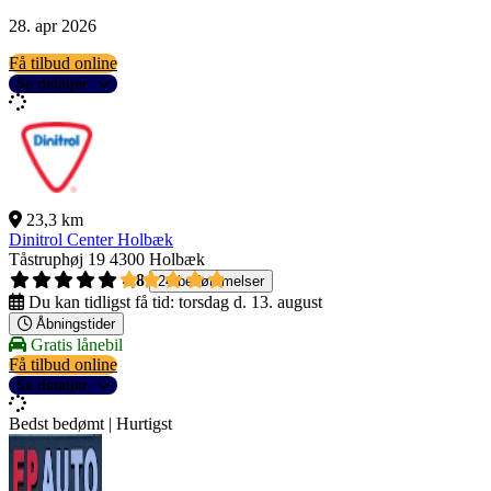
28. apr 2026
Få tilbud online
Se detaljer
23,3 km
Dinitrol Center Holbæk
Tåstruphøj 19
4300 Holbæk
4,8
24 bedømmelser
Du kan tidligst få tid:
torsdag d. 13. august
Åbningstider
Gratis lånebil
Få tilbud online
Se detaljer
Bedst bedømt | Hurtigst