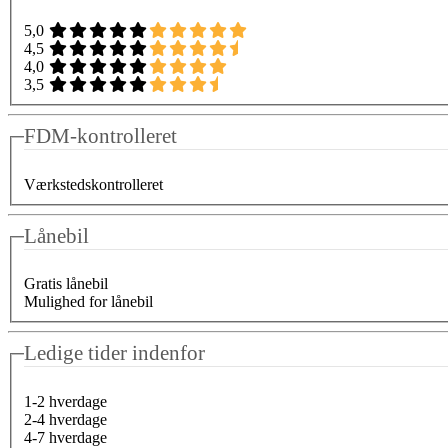
5,0
4,5
4,0
3,5
FDM-kontrolleret
Værkstedskontrolleret
Lånebil
Gratis lånebil
Mulighed for lånebil
Ledige tider indenfor
1-2 hverdage
2-4 hverdage
4-7 hverdage