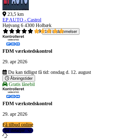
23,5 km
EP AUTO - Castrol
Højvang 6
4300 Holbæk
4,9
145 bedømmelser
FDM værkstedskontrol
29. apr 2026
Du kan tidligst få tid:
onsdag d. 12. august
Åbningstider
Gratis lånebil
FDM værkstedskontrol
29. apr 2026
Få tilbud online
Se detaljer