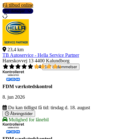
Få tilbud online
Se detaljer
23,4 km
TB Autoservice - Hella Service Partner
Hareskovvej 13
4400 Kalundborg
4,4
147 bedømmelser
FDM værkstedskontrol
8. jun 2026
Du kan tidligst få tid:
tirsdag d. 18. august
Åbningstider
Mulighed for lånebil
FDM værkstedskontrol