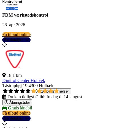
FDM værkstedskontrol
28. apr 2026
Få tilbud online
Se detaljer
18,1 km
Dinitrol Center Holbæk
Tåstruphøj 19
4300 Holbæk
4,8
24 bedømmelser
Du kan tidligst få tid:
fredag d. 14. august
Åbningstider
Gratis lånebil
Få tilbud online
Se detaljer