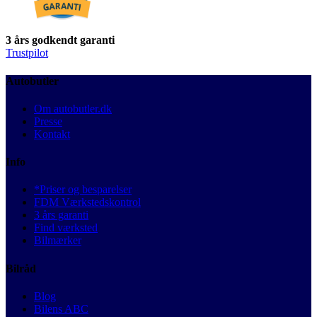
3 års godkendt garanti
Trustpilot
Autobutler
Om autobutler.dk
Presse
Kontakt
Info
*Priser og besparelser
FDM Værkstedskontrol
3 års garanti
Find værksted
Bilmærker
Bilråd
Blog
Bilens ABC