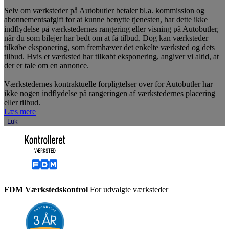
Selv om værksteder på Autobutler betaler bl.a. kommission og
abonnementsafgift for at kunne benytte tjenesten, har dette ikke
indflydelse på værkstedernes rangering eller visning på Autobutler,
når du som bilejer har bedt om at få tilbud. Dog kan værksteder
tilkøbe eksponering, som fremhæver det enkelte værksted og dets
tilbud. Hvis et værksted har tilkøbt eksponering, angiver vi altid, at
der er tale om en annonce.
Værkstedernes kontraktuelle forpligtelser over for Autobutler har
ikke nogen indflydelse på rangeringen af værkstedernes placering
eller tilbud.
Læs mere
Luk
FDM Værkstedskontrol
For udvalgte værksteder