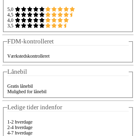
5,0
4,5
4,0
3,5
FDM-kontrolleret
Værkstedskontrolleret
Lånebil
Gratis lånebil
Mulighed for lånebil
Ledige tider indenfor
1-2 hverdage
2-4 hverdage
4-7 hverdage