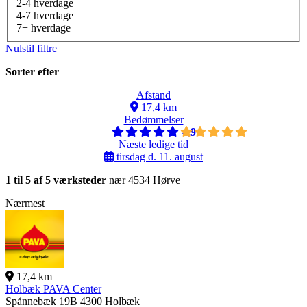
2-4 hverdage
4-7 hverdage
7+ hverdage
Nulstil filtre
Sorter efter
Afstand
17,4 km
Bedømmelser
4,9
Næste ledige tid
tirsdag d. 11. august
1 til 5 af 5 værksteder
nær 4534 Hørve
Nærmest
17,4 km
Holbæk PAVA Center
Spånnebæk 19B
4300 Holbæk