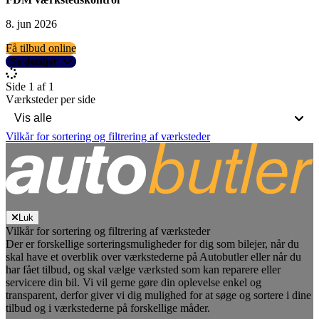
8. jun 2026
Få tilbud online
Se detaljer
Side 1 af 1
Værksteder per side
Vilkår for sortering og filtrering af værksteder
Luk
Vilkår for sortering og filtrering af værksteder
Der er forskellige sorteringsmuligheder for dig som bilejer, når du
skal have et overblik over værkstederne på Autobutler eller når du
har fået tilbud, og skal vælge værksted som kan reparere eller
servicere din bil. Vi vil gerne gøre din oplevelse enkel og
transparent, derfor giver vi dig mulighed for at søge og sortere i dine
tilbud og i værkstederne på forskellige måder.