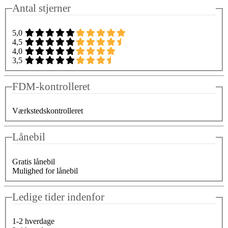
Antal stjerner
5,0
4,5
4,0
3,5
FDM-kontrolleret
Værkstedskontrolleret
Lånebil
Gratis lånebil
Mulighed for lånebil
Ledige tider indenfor
1-2 hverdage