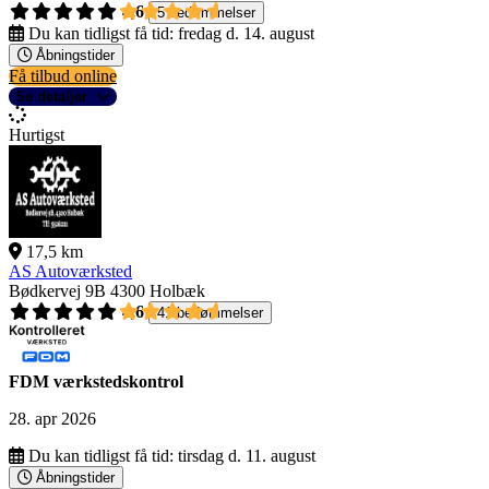
4,6
5 bedømmelser
Du kan tidligst få tid:
fredag d. 14. august
Åbningstider
Få tilbud online
Se detaljer
Hurtigst
17,5 km
AS Autoværksted
Bødkervej 9B
4300 Holbæk
4,6
41 bedømmelser
FDM værkstedskontrol
28. apr 2026
Du kan tidligst få tid:
tirsdag d. 11. august
Åbningstider