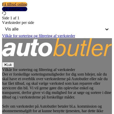
Få tilbud online
Se detaljer
Side 1 af 1
Værksteder per side
Vilkår for sortering og filtrering af værksteder
Luk
Vilkår for sortering og filtrering af værksteder
Der er forskellige sorteringsmuligheder for dig som bilejer, når du
skal have et overblik over værkstederne på Autobutler eller når du
har fået tilbud, og skal vælge værksted som kan reparere eller
servicere din bil. Vi vil gerne gøre din oplevelse enkel og
transparent, derfor giver vi dig mulighed for at søge og sortere i dine
tilbud og i værkstederne på forskellige måder.
Selv om værksteder på Autobutler betaler bl.a. kommission og
abonnementsafgift for at kunne benytte tjenesten, har dette ikke