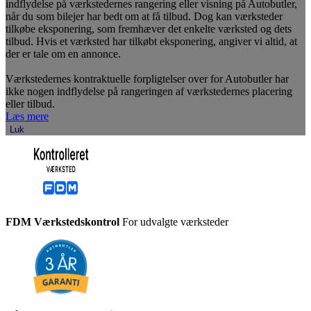
indflydelse på værkstedernes rangering eller visning på Autobutler,
når du som bilejer har bedt om at få tilbud. Dog kan værksteder
tilkøbe eksponering, som fremhæver det enkelte værksted og dets
tilbud. Hvis et værksted har tilkøbt eksponering, angiver vi altid, at
der er tale om en annonce.
Værkstedernes kontraktuelle forpligtelser over for Autobutler har
ikke nogen indflydelse på rangeringen af værkstedernes placering
eller tilbud.
Læs mere
Luk
FDM Værkstedskontrol
For udvalgte værksteder