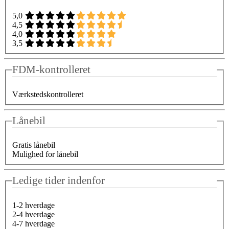
5,0
4,5
4,0
3,5
FDM-kontrolleret
Værkstedskontrolleret
Lånebil
Gratis lånebil
Mulighed for lånebil
Ledige tider indenfor
1-2 hverdage
2-4 hverdage
4-7 hverdage