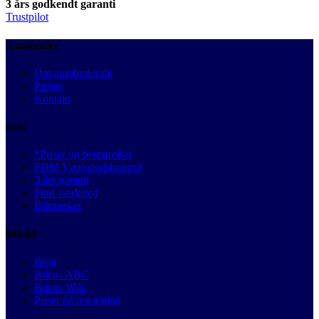
3 års godkendt garanti
Trustpilot
Autobutler
Om autobutler.dk
Presse
Kontakt
Info
*Priser og besparelser
FDM Værkstedskontrol
3 års garanti
Find værksted
Bilmærker
Bilråd
Blog
Bilens ABC
Bilens Wiki
Priser på reparation