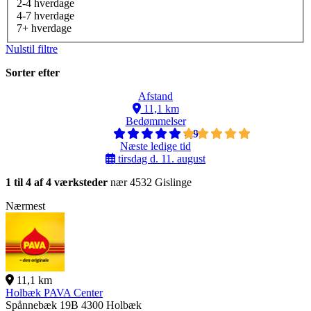
2-4 hverdage
4-7 hverdage
7+ hverdage
Nulstil filtre
Sorter efter
Afstand
11,1 km
Bedømmelser
4,9
Næste ledige tid
tirsdag d. 11. august
1 til 4 af 4 værksteder
nær 4532 Gislinge
Nærmest
11,1 km
Holbæk PAVA Center
Spånnebæk 19B
4300 Holbæk