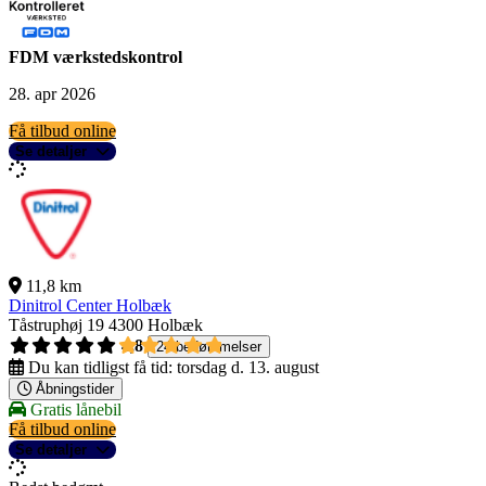
FDM værkstedskontrol
28. apr 2026
Få tilbud online
Se detaljer
11,8 km
Dinitrol Center Holbæk
Tåstruphøj 19
4300 Holbæk
4,8
24 bedømmelser
Du kan tidligst få tid:
torsdag d. 13. august
Åbningstider
Gratis lånebil
Få tilbud online
Se detaljer