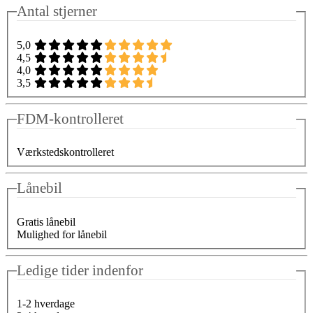
Antal stjerner
5,0
4,5
4,0
3,5
FDM-kontrolleret
Værkstedskontrolleret
Lånebil
Gratis lånebil
Mulighed for lånebil
Ledige tider indenfor
1-2 hverdage