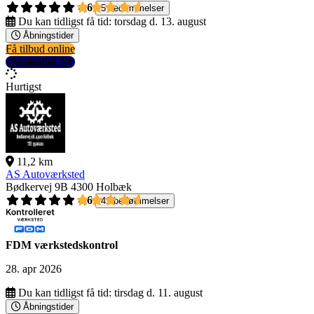
4,6
5 bedømmelser
Du kan tidligst få tid:
torsdag d. 13. august
Åbningstider
Få tilbud online
Se detaljer
Hurtigst
11,2 km
AS Autoværksted
Bødkervej 9B
4300 Holbæk
4,6
41 bedømmelser
FDM værkstedskontrol
28. apr 2026
Du kan tidligst få tid:
tirsdag d. 11. august
Åbningstider