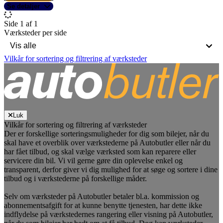
Se detaljer
Side 1 af 1
Værksteder per side
Vilkår for sortering og filtrering af værksteder
Luk
Vilkår for sortering og filtrering af værksteder
Der er forskellige sorteringsmuligheder for dig som bilejer, når du
skal have et overblik over værkstederne på Autobutler eller når du
har fået tilbud, og skal vælge værksted som kan reparere eller
servicere din bil. Vi vil gerne gøre din oplevelse enkel og
transparent, derfor giver vi dig mulighed for at søge og sortere i dine
tilbud og i værkstederne på forskellige måder.
Selv om værksteder på Autobutler betaler bl.a. kommission og
abonnementsafgift for at kunne benytte tjenesten, har dette ikke
indflydelse på værkstedernes rangering eller visning på Autobutler,