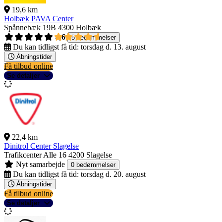
19,6 km
Holbæk PAVA Center
Spånnebæk 19B
4300 Holbæk
4,6
5 bedømmelser
Du kan tidligst få tid:
torsdag d. 13. august
Åbningstider
Få tilbud online
Se detaljer
22,4 km
Dinitrol Center Slagelse
Trafikcenter Alle 16
4200 Slagelse
Nyt samarbejde
0 bedømmelser
Du kan tidligst få tid:
torsdag d. 20. august
Åbningstider
Få tilbud online
Se detaljer