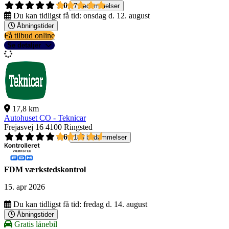
5,0
7 bedømmelser
Du kan tidligst få tid:
onsdag d. 12. august
Åbningstider
Få tilbud online
Se detaljer
17,8 km
Autohuset CO - Teknicar
Frejasvej 16
4100 Ringsted
4,6
146 bedømmelser
FDM værkstedskontrol
15. apr 2026
Du kan tidligst få tid:
fredag d. 14. august
Åbningstider
Gratis lånebil