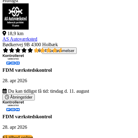
Hurtigst
18,9 km
AS Autoværksted
Bødkervej 9B
4300 Holbæk
4,6
41 bedømmelser
FDM værkstedskontrol
28. apr 2026
Du kan tidligst få tid:
tirsdag d. 11. august
Åbningstider
FDM værkstedskontrol
28. apr 2026
Få tilbud online