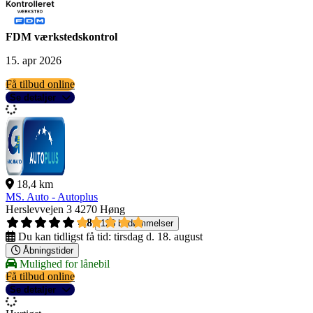
FDM værkstedskontrol
15. apr 2026
Få tilbud online
Se detaljer
18,4 km
MS. Auto - Autoplus
Herslevvejen 3
4270 Høng
4,8
123 bedømmelser
Du kan tidligst få tid:
tirsdag d. 18. august
Åbningstider
Mulighed for lånebil
Få tilbud online
Se detaljer