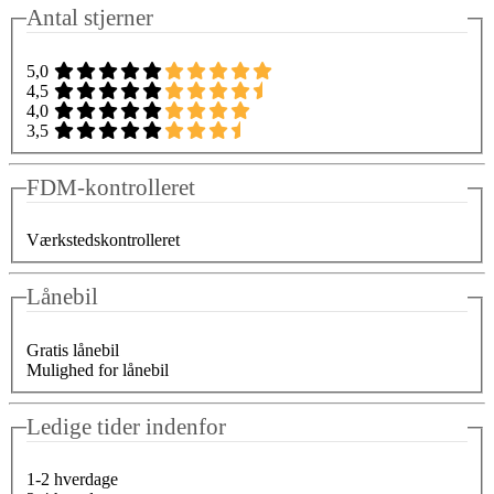
Antal stjerner
5,0
4,5
4,0
3,5
FDM-kontrolleret
Værkstedskontrolleret
Lånebil
Gratis lånebil
Mulighed for lånebil
Ledige tider indenfor
1-2 hverdage