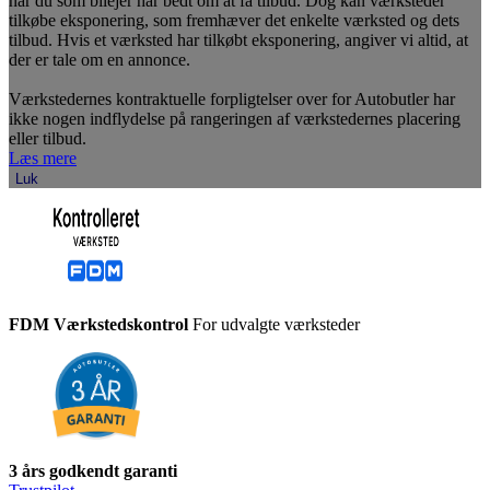
når du som bilejer har bedt om at få tilbud. Dog kan værksteder
tilkøbe eksponering, som fremhæver det enkelte værksted og dets
tilbud. Hvis et værksted har tilkøbt eksponering, angiver vi altid, at
der er tale om en annonce.
Værkstedernes kontraktuelle forpligtelser over for Autobutler har
ikke nogen indflydelse på rangeringen af værkstedernes placering
eller tilbud.
Læs mere
Luk
FDM Værkstedskontrol
For udvalgte værksteder
3 års godkendt garanti