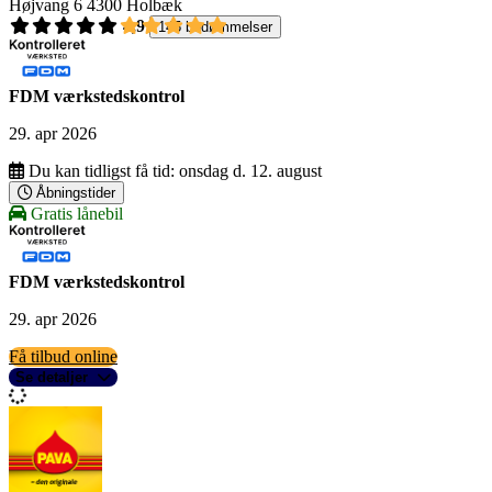
Højvang 6
4300 Holbæk
4,9
145 bedømmelser
FDM værkstedskontrol
29. apr 2026
Du kan tidligst få tid:
onsdag d. 12. august
Åbningstider
Gratis lånebil
FDM værkstedskontrol
29. apr 2026
Få tilbud online
Se detaljer