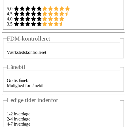
5,0
4,5
4,0
3,5
FDM-kontrolleret
Værkstedskontrolleret
Lånebil
Gratis lånebil
Mulighed for lånebil
Ledige tider indenfor
1-2 hverdage
2-4 hverdage
4-7 hverdage