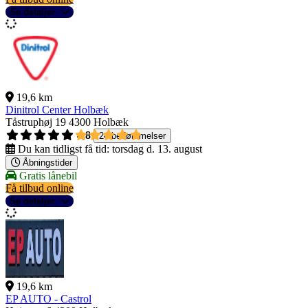
Se detaljer
19,6 km
Dinitrol Center Holbæk
Tåstruphøj 19
4300 Holbæk
4,8
24 bedømmelser
Du kan tidligst få tid:
torsdag d. 13. august
Åbningstider
Gratis lånebil
Få tilbud online
Se detaljer
19,6 km
EP AUTO - Castrol