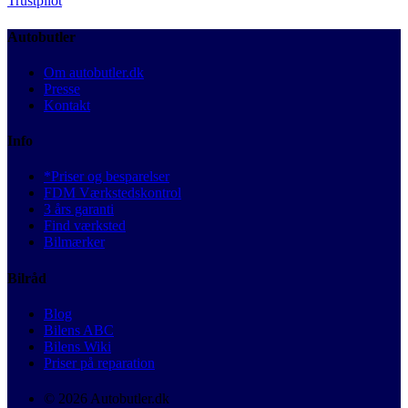
Trustpilot
Autobutler
Om autobutler.dk
Presse
Kontakt
Info
*Priser og besparelser
FDM Værkstedskontrol
3 års garanti
Find værksted
Bilmærker
Bilråd
Blog
Bilens ABC
Bilens Wiki
Priser på reparation
© 2026 Autobutler.dk