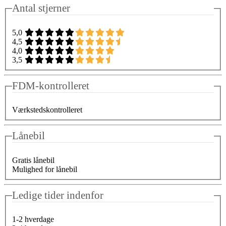
Antal stjerner
5,0
4,5
4,0
3,5
FDM-kontrolleret
Værkstedskontrolleret
Lånebil
Gratis lånebil
Mulighed for lånebil
Ledige tider indenfor
1-2 hverdage