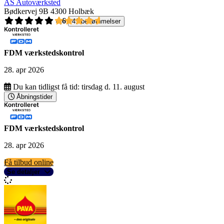
AS Autoværksted
Bødkervej 9B
4300 Holbæk
4,6
41 bedømmelser
FDM værkstedskontrol
28. apr 2026
Du kan tidligst få tid:
tirsdag d. 11. august
Åbningstider
FDM værkstedskontrol
28. apr 2026
Få tilbud online
Se detaljer