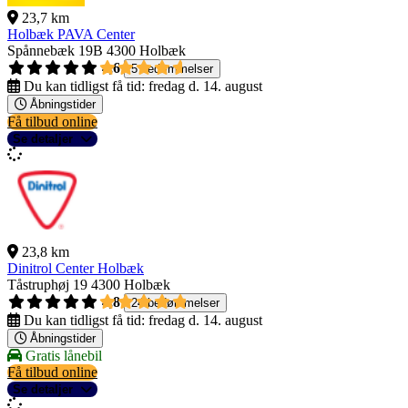
23,7 km
Holbæk PAVA Center
Spånnebæk 19B
4300 Holbæk
4,6
5 bedømmelser
Du kan tidligst få tid:
fredag d. 14. august
Åbningstider
Få tilbud online
Se detaljer
23,8 km
Dinitrol Center Holbæk
Tåstruphøj 19
4300 Holbæk
4,8
24 bedømmelser
Du kan tidligst få tid:
fredag d. 14. august
Åbningstider
Gratis lånebil
Få tilbud online
Se detaljer