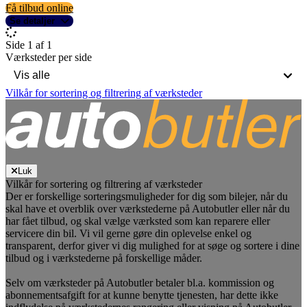
Få tilbud online
Se detaljer
Side 1 af 1
Værksteder per side
Vilkår for sortering og filtrering af værksteder
Luk
Vilkår for sortering og filtrering af værksteder
Der er forskellige sorteringsmuligheder for dig som bilejer, når du
skal have et overblik over værkstederne på Autobutler eller når du
har fået tilbud, og skal vælge værksted som kan reparere eller
servicere din bil. Vi vil gerne gøre din oplevelse enkel og
transparent, derfor giver vi dig mulighed for at søge og sortere i dine
tilbud og i værkstederne på forskellige måder.
Selv om værksteder på Autobutler betaler bl.a. kommission og
abonnementsafgift for at kunne benytte tjenesten, har dette ikke