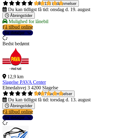
4,8
123 bedømmelser
Du kan tidligst få tid:
onsdag d. 19. august
Åbningstider
Mulighed for lånebil
Få tilbud online
Se detaljer
Bedst bedømt
12,9 km
Slagelse PAVA Center
Elmedalsvej 3
4200 Slagelse
5,0
7 bedømmelser
Du kan tidligst få tid:
torsdag d. 13. august
Åbningstider
Få tilbud online
Se detaljer