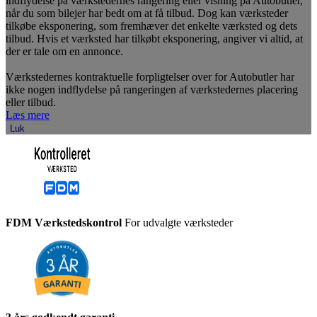
indflydelse på værkstedernes rangering eller visning på Autobutler,
når du som bilejer har bedt om at få tilbud. Dog kan værksteder
tilkøbe eksponering, som fremhæver det enkelte værksted og dets
tilbud. Hvis et værksted har tilkøbt eksponering, angiver vi altid, at
der er tale om en annonce.
Værkstedernes kontraktuelle forpligtelser over for Autobutler har
ikke nogen indflydelse på rangeringen af værkstedernes placering
eller tilbud.
Læs mere
Luk
FDM Værkstedskontrol
For udvalgte værksteder