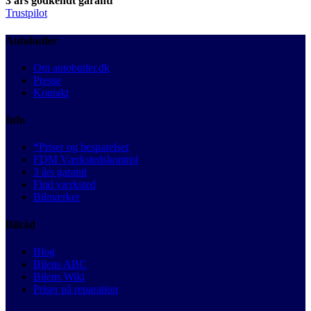
3 års godkendt garanti
Trustpilot
Autobutler
Om autobutler.dk
Presse
Kontakt
Info
*Priser og besparelser
FDM Værkstedskontrol
3 års garanti
Find værksted
Bilmærker
Bilråd
Blog
Bilens ABC
Bilens Wiki
Priser på reparation