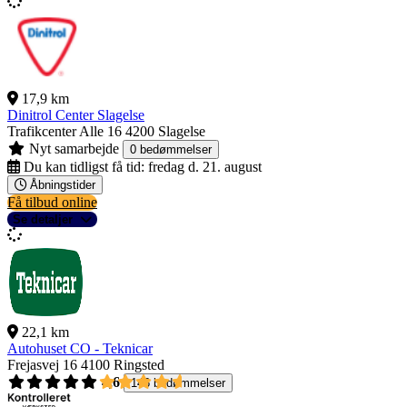
17,9 km
Dinitrol Center Slagelse
Trafikcenter Alle 16
4200 Slagelse
Nyt samarbejde
0 bedømmelser
Du kan tidligst få tid:
fredag d. 21. august
Åbningstider
Få tilbud online
Se detaljer
22,1 km
Autohuset CO - Teknicar
Frejasvej 16
4100 Ringsted
4,6
146 bedømmelser