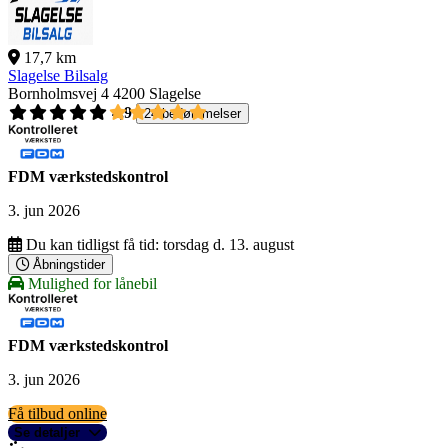
17,7 km
Slagelse Bilsalg
Bornholmsvej 4
4200 Slagelse
4,9
24 bedømmelser
FDM værkstedskontrol
3. jun 2026
Du kan tidligst få tid:
torsdag d. 13. august
Åbningstider
Mulighed for lånebil
FDM værkstedskontrol
3. jun 2026
Få tilbud online
Se detaljer