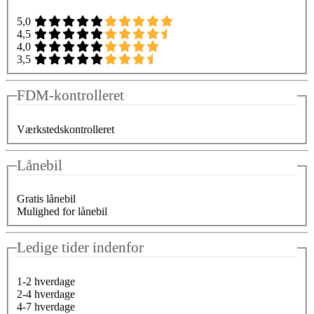
5,0
4,5
4,0
3,5
FDM-kontrolleret
Værkstedskontrolleret
Lånebil
Gratis lånebil
Mulighed for lånebil
Ledige tider indenfor
1-2 hverdage
2-4 hverdage
4-7 hverdage