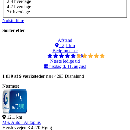
2-4 hverdage
4-7 hverdage
7+ hverdage
Nulstil filtre
Sorter efter
Afstand
12,1 km
Bedømmelser
5,0
Næste ledige tid
tirsdag d. 11. august
1 til 9 af 9 værksteder
nær 4293 Dianalund
Nærmest
12,1 km
MS. Auto - Autoplus
Herslevvejen 3
4270 Høng