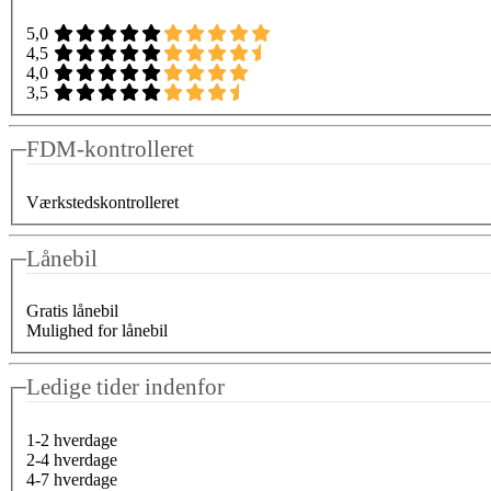
5,0
4,5
4,0
3,5
FDM-kontrolleret
Værkstedskontrolleret
Lånebil
Gratis lånebil
Mulighed for lånebil
Ledige tider indenfor
1-2 hverdage
2-4 hverdage
4-7 hverdage