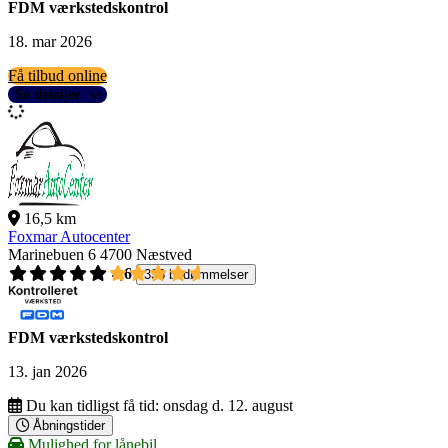
FDM værkstedskontrol
18. mar 2026
Få tilbud online
Se detaljer
16,5 km
Foxmar Autocenter
Marinebuen 6
4700 Næstved
4,6
336 bedømmelser
FDM værkstedskontrol
13. jan 2026
Du kan tidligst få tid:
onsdag d. 12. august
Åbningstider
Mulighed for lånebil