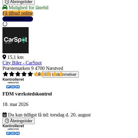
Åbningstider
Mulighed for lånebil
Få tilbud online
Se detaljer
15,1 km
City Biler - CarSpot
Præstemarken 9
4700 Næstved
4,8
558 bedømmelser
FDM værkstedskontrol
18. mar 2026
Du kan tidligst få tid:
torsdag d. 20. august
Åbningstider