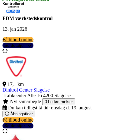
FDM værkstedskontrol
13. jan 2026
Få tilbud online
Se detaljer
17,1 km
Dinitrol Center Slagelse
Trafikcenter Alle 16
4200 Slagelse
Nyt samarbejde
0 bedømmelser
Du kan tidligst få tid:
onsdag d. 19. august
Åbningstider
Få tilbud online
Se detaljer