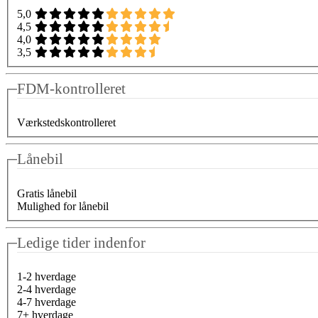
5,0
4,5
4,0
3,5
FDM-kontrolleret
Værkstedskontrolleret
Lånebil
Gratis lånebil
Mulighed for lånebil
Ledige tider indenfor
1-2 hverdage
2-4 hverdage
4-7 hverdage
7+ hverdage