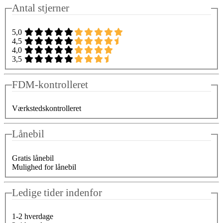
Antal stjerner
5,0
4,5
4,0
3,5
FDM-kontrolleret
Værkstedskontrolleret
Lånebil
Gratis lånebil
Mulighed for lånebil
Ledige tider indenfor
1-2 hverdage