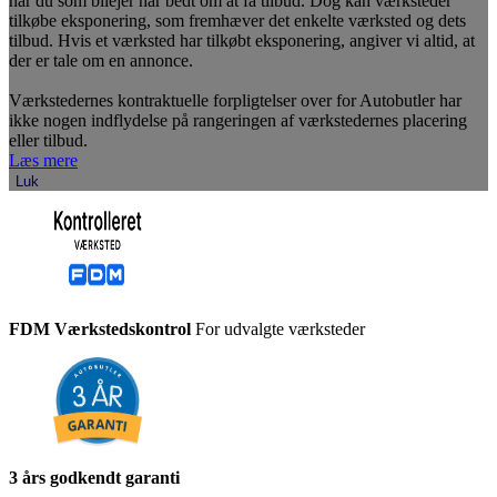
når du som bilejer har bedt om at få tilbud. Dog kan værksteder
tilkøbe eksponering, som fremhæver det enkelte værksted og dets
tilbud. Hvis et værksted har tilkøbt eksponering, angiver vi altid, at
der er tale om en annonce.
Værkstedernes kontraktuelle forpligtelser over for Autobutler har
ikke nogen indflydelse på rangeringen af værkstedernes placering
eller tilbud.
Læs mere
Luk
FDM Værkstedskontrol
For udvalgte værksteder
3 års godkendt garanti