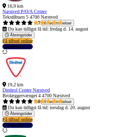
16,9 km
Næstved PAVA Center
Tekstilbuen 5
4700 Næstved
4,7
6 bedømmelser
Du kan tidligst få tid:
fredag d. 14. august
Åbningstider
Få tilbud online
Se detaljer
19,2 km
Dinitrol Center Næstved
Brolæggervænget 4
4700 Næstved
5,0
5 bedømmelser
Du kan tidligst få tid:
torsdag d. 20. august
Åbningstider
Få tilbud online
Se detaljer