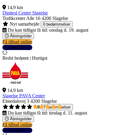
14,9 km
Dinitrol Center Slagelse
Trafikcenter Alle 16
4200 Slagelse
Nyt samarbejde
0 bedømmelser
Du kan tidligst få tid:
onsdag d. 19. august
Åbningstider
Få tilbud online
Se detaljer
Bedst bedømt | Hurtigst
14,9 km
Slagelse PAVA Center
Elmedalsvej 3
4200 Slagelse
5,0
7 bedømmelser
Du kan tidligst få tid:
tirsdag d. 11. august
Åbningstider
Få tilbud online
Se detaljer