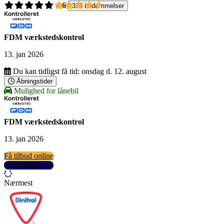
4,6
336 bedømmelser
FDM værkstedskontrol
13. jan 2026
Du kan tidligst få tid:
onsdag d. 12. august
Åbningstider
Mulighed for lånebil
FDM værkstedskontrol
13. jan 2026
Få tilbud online
Se detaljer
Nærmest