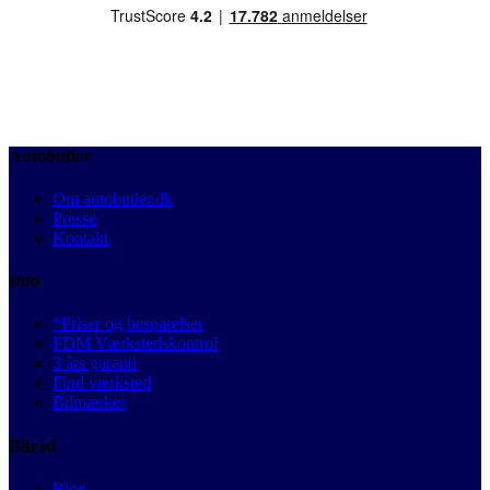
Autobutler
Om autobutler.dk
Presse
Kontakt
Info
*Priser og besparelser
FDM Værkstedskontrol
3 års garanti
Find værksted
Bilmærker
Bilråd
Blog