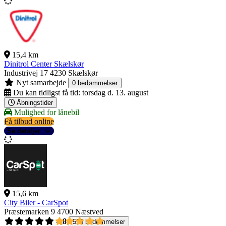
15,4 km
Dinitrol Center Skælskør
Industrivej 17
4230 Skælskør
Nyt samarbejde
0 bedømmelser
Du kan tidligst få tid:
torsdag d. 13. august
Åbningstider
Mulighed for lånebil
Få tilbud online
Se detaljer
15,6 km
City Biler - CarSpot
Præstemarken 9
4700 Næstved
4,8
558 bedømmelser