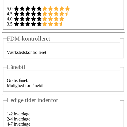
5,0
4,5
4,0
3,5
FDM-kontrolleret
Værkstedskontrolleret
Lånebil
Gratis lånebil
Mulighed for lånebil
Ledige tider indenfor
1-2 hverdage
2-4 hverdage
4-7 hverdage