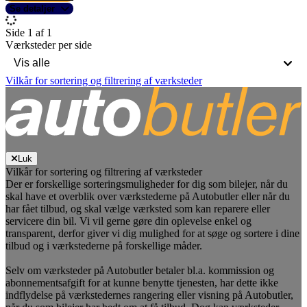
Se detaljer
Side 1 af 1
Værksteder per side
Vilkår for sortering og filtrering af værksteder
Luk
Vilkår for sortering og filtrering af værksteder
Der er forskellige sorteringsmuligheder for dig som bilejer, når du
skal have et overblik over værkstederne på Autobutler eller når du
har fået tilbud, og skal vælge værksted som kan reparere eller
servicere din bil. Vi vil gerne gøre din oplevelse enkel og
transparent, derfor giver vi dig mulighed for at søge og sortere i dine
tilbud og i værkstederne på forskellige måder.
Selv om værksteder på Autobutler betaler bl.a. kommission og
abonnementsafgift for at kunne benytte tjenesten, har dette ikke
indflydelse på værkstedernes rangering eller visning på Autobutler,