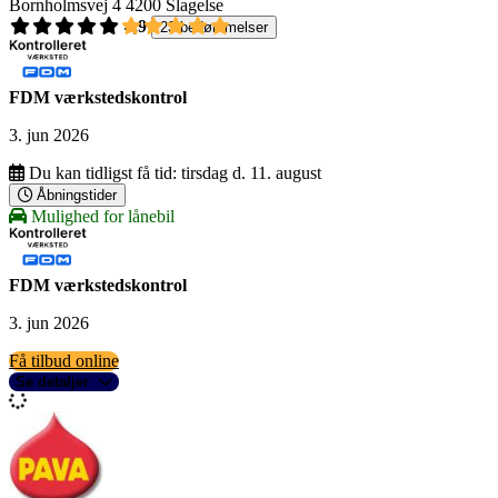
Bornholmsvej 4
4200 Slagelse
4,9
23 bedømmelser
FDM værkstedskontrol
3. jun 2026
Du kan tidligst få tid:
tirsdag d. 11. august
Åbningstider
Mulighed for lånebil
FDM værkstedskontrol
3. jun 2026
Få tilbud online
Se detaljer