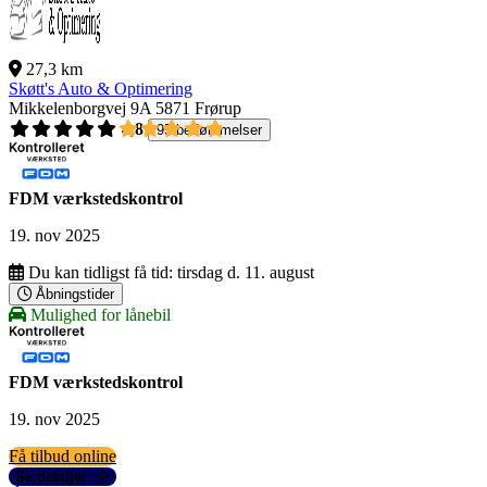
27,3 km
Skøtt's Auto & Optimering
Mikkelenborgvej 9A
5871 Frørup
4,8
95 bedømmelser
FDM værkstedskontrol
19. nov 2025
Du kan tidligst få tid:
tirsdag d. 11. august
Åbningstider
Mulighed for lånebil
FDM værkstedskontrol
19. nov 2025
Få tilbud online
Se detaljer