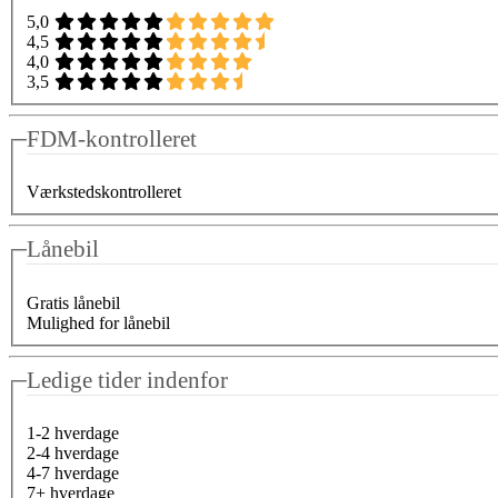
5,0
4,5
4,0
3,5
FDM-kontrolleret
Værkstedskontrolleret
Lånebil
Gratis lånebil
Mulighed for lånebil
Ledige tider indenfor
1-2 hverdage
2-4 hverdage
4-7 hverdage
7+ hverdage