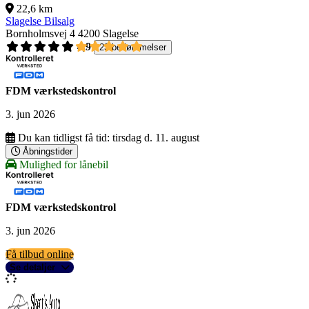
22,6 km
Slagelse Bilsalg
Bornholmsvej 4
4200 Slagelse
4,9
23 bedømmelser
FDM værkstedskontrol
3. jun 2026
Du kan tidligst få tid:
tirsdag d. 11. august
Åbningstider
Mulighed for lånebil
FDM værkstedskontrol
3. jun 2026
Få tilbud online
Se detaljer