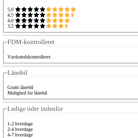
5,0
4,5
4,0
3,5
FDM-kontrolleret
Værkstedskontrolleret
Lånebil
Gratis lånebil
Mulighed for lånebil
Ledige tider indenfor
1-2 hverdage
2-4 hverdage
4-7 hverdage