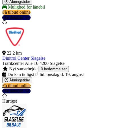
Åbningstider
Mulighed for lånebil
Få tilbud online
Se detaljer
22,2 km
Dinitrol Center Slagelse
Trafikcenter Alle 16
4200 Slagelse
Nyt samarbejde
0 bedømmelser
Du kan tidligst få tid:
onsdag d. 19. august
Åbningstider
Få tilbud online
Se detaljer
Hurtigst