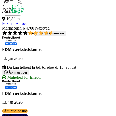
19,8 km
Foxmar Autocenter
Marinebuen 6
4700 Næstved
4,6
336 bedømmelser
FDM værkstedskontrol
13. jan 2026
Du kan tidligst få tid:
torsdag d. 13. august
Åbningstider
Mulighed for lånebil
FDM værkstedskontrol
13. jan 2026
Få tilbud online
Se detaljer