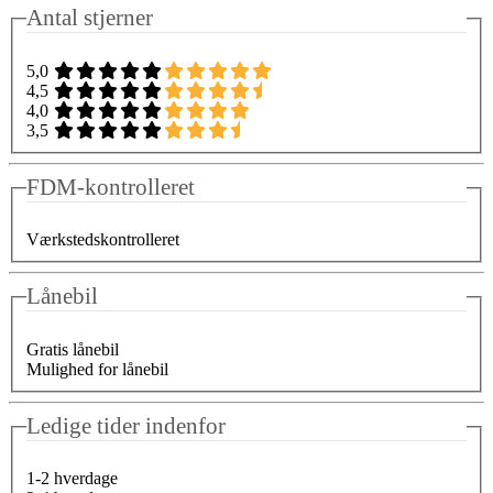
Antal stjerner
5,0
4,5
4,0
3,5
FDM-kontrolleret
Værkstedskontrolleret
Lånebil
Gratis lånebil
Mulighed for lånebil
Ledige tider indenfor
1-2 hverdage