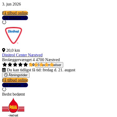
3. jun 2026
Få tilbud online
Se detaljer
20,0 km
Dinitrol Center Næstved
Brolæggervænget 4
4700 Næstved
5,0
5 bedømmelser
Du kan tidligst få tid:
fredag d. 21. august
Åbningstider
Få tilbud online
Se detaljer
Bedst bedømt