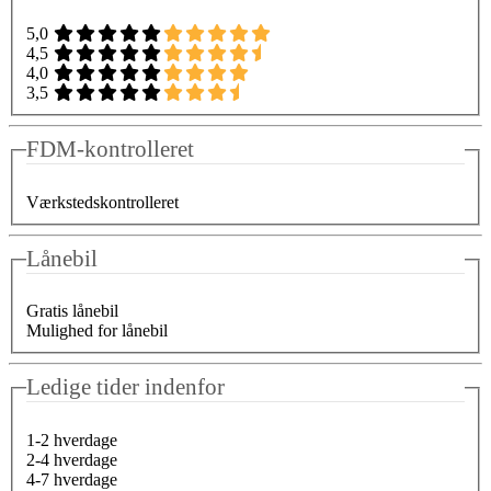
5,0
4,5
4,0
3,5
FDM-kontrolleret
Værkstedskontrolleret
Lånebil
Gratis lånebil
Mulighed for lånebil
Ledige tider indenfor
1-2 hverdage
2-4 hverdage
4-7 hverdage