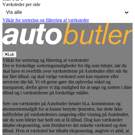
Værksteder per side
Vilkår for sortering og filtrering af værksteder
Luk
Vilkår for sortering og filtrering af værksteder
Der er forskellige sorteringsmuligheder for dig som bilejer, når du
skal have et overblik over værkstederne på Autobutler eller når du
har fået tilbud, og skal vælge værksted som kan reparere eller
servicere din bil. Vi vil gerne gøre din oplevelse enkel og
transparent, derfor giver vi dig mulighed for at søge og sortere i dine
tilbud og i værkstederne på forskellige måder.
Selv om værksteder på Autobutler betaler bl.a. kommission og
abonnementsafgift for at kunne benytte tjenesten, har dette ikke
indflydelse på værkstedernes rangering eller visning på Autobutler,
når du som bilejer har bedt om at få tilbud. Dog kan værksteder
tilkøbe eksponering, som fremhæver det enkelte værksted og dets
tilbud. Hvis et værksted har tilkøbt eksponering, angiver vi altid, at