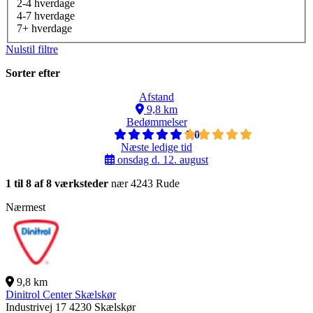
2-4 hverdage
4-7 hverdage
7+ hverdage
Nulstil filtre
Sorter efter
Afstand
9,8 km
Bedømmelser
5,0
Næste ledige tid
onsdag d. 12. august
1 til 8 af 8 værksteder
nær 4243 Rude
Nærmest
9,8 km
Dinitrol Center Skælskør
Industrivej 17
4230 Skælskør