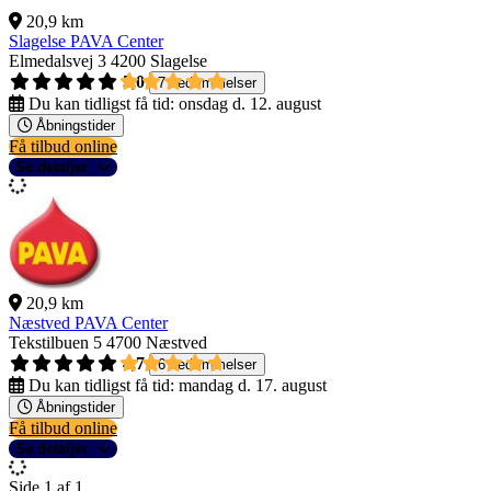
20,9 km
Slagelse PAVA Center
Elmedalsvej 3
4200 Slagelse
5,0
7 bedømmelser
Du kan tidligst få tid:
onsdag d. 12. august
Åbningstider
Få tilbud online
Se detaljer
20,9 km
Næstved PAVA Center
Tekstilbuen 5
4700 Næstved
4,7
6 bedømmelser
Du kan tidligst få tid:
mandag d. 17. august
Åbningstider
Få tilbud online
Se detaljer
Side 1 af 1