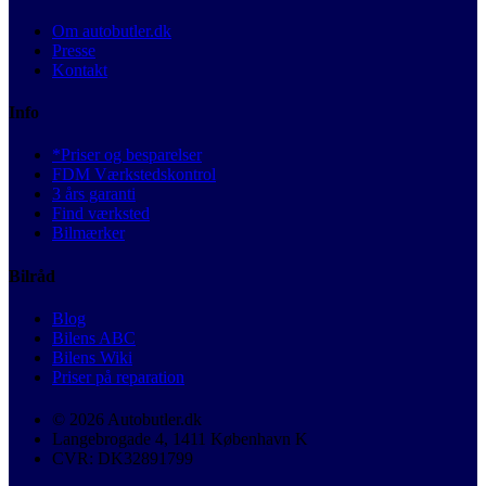
Om autobutler.dk
Presse
Kontakt
Info
*Priser og besparelser
FDM Værkstedskontrol
3 års garanti
Find værksted
Bilmærker
Bilråd
Blog
Bilens ABC
Bilens Wiki
Priser på reparation
© 2026 Autobutler.dk
Langebrogade 4, 1411 København K
CVR: DK32891799