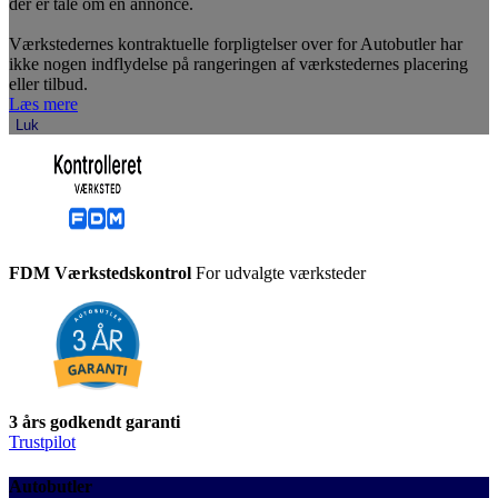
der er tale om en annonce.
Værkstedernes kontraktuelle forpligtelser over for Autobutler har
ikke nogen indflydelse på rangeringen af værkstedernes placering
eller tilbud.
Læs mere
Luk
FDM Værkstedskontrol
For udvalgte værksteder
3 års godkendt garanti
Trustpilot
Autobutler