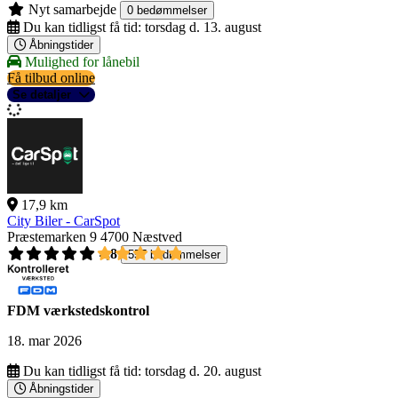
Nyt samarbejde
0 bedømmelser
Du kan tidligst få tid:
torsdag d. 13. august
Åbningstider
Mulighed for lånebil
Få tilbud online
Se detaljer
17,9 km
City Biler - CarSpot
Præstemarken 9
4700 Næstved
4,8
557 bedømmelser
FDM værkstedskontrol
18. mar 2026
Du kan tidligst få tid:
torsdag d. 20. august
Åbningstider