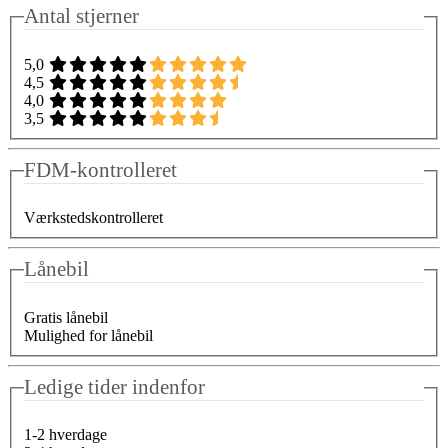
Antal stjerner
5,0
4,5
4,0
3,5
FDM-kontrolleret
Værkstedskontrolleret
Lånebil
Gratis lånebil
Mulighed for lånebil
Ledige tider indenfor
1-2 hverdage