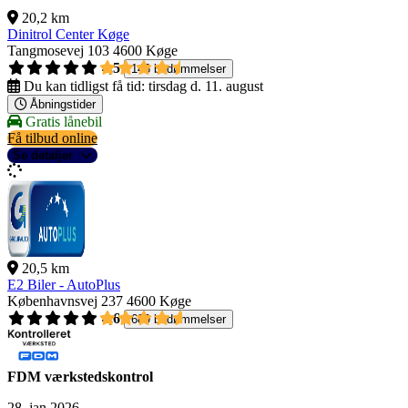
20,2 km
Dinitrol Center Køge
Tangmosevej 103
4600 Køge
4,5
146 bedømmelser
Du kan tidligst få tid:
tirsdag d. 11. august
Åbningstider
Gratis lånebil
Få tilbud online
Se detaljer
20,5 km
E2 Biler - AutoPlus
Københavnsvej 237
4600 Køge
4,6
689 bedømmelser
FDM værkstedskontrol
28. jan 2026