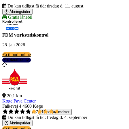
Du kan tidligst få tid:
tirsdag d. 11. august
Åbningstider
Gratis lånebil
FDM værkstedskontrol
28. jan 2026
Få tilbud online
Se detaljer
20,1 km
Køge Pava Center
Falkevej 4
4600 Køge
4,7
13 bedømmelser
Du kan tidligst få tid:
fredag d. 4. september
Åbningstider
Få tilbud online