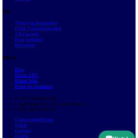
Info
*Priser og besparelser
FDM Værkstedskontrol
3 års garanti
Find værksted
Bilmærker
Bilråd
Blog
Bilens ABC
Bilens Wiki
Priser på reparation
© 2026 Autobutler.dk
Langebrogade 4, 1411 København K
CVR: DK32891799
Cookie-indstillinger
Vilkår
Cookies
GDPR