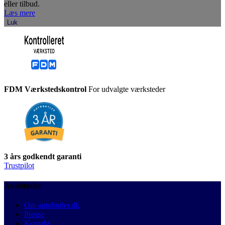
eller tilbud.
Læs mere
Luk
FDM Værkstedskontrol
For udvalgte værksteder
3 års godkendt garanti
Trustpilot
Autobutler
Om autobutler.dk
Presse
Kontakt