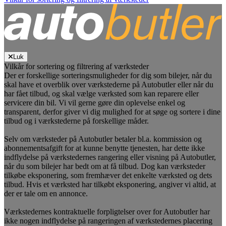
Luk
Vilkår for sortering og filtrering af værksteder
Der er forskellige sorteringsmuligheder for dig som bilejer, når du
skal have et overblik over værkstederne på Autobutler eller når du
har fået tilbud, og skal vælge værksted som kan reparere eller
servicere din bil. Vi vil gerne gøre din oplevelse enkel og
transparent, derfor giver vi dig mulighed for at søge og sortere i dine
tilbud og i værkstederne på forskellige måder.
Selv om værksteder på Autobutler betaler bl.a. kommission og
abonnementsafgift for at kunne benytte tjenesten, har dette ikke
indflydelse på værkstedernes rangering eller visning på Autobutler,
når du som bilejer har bedt om at få tilbud. Dog kan værksteder
tilkøbe eksponering, som fremhæver det enkelte værksted og dets
tilbud. Hvis et værksted har tilkøbt eksponering, angiver vi altid, at
der er tale om en annonce.
Værkstedernes kontraktuelle forpligtelser over for Autobutler har
ikke nogen indflydelse på rangeringen af værkstedernes placering