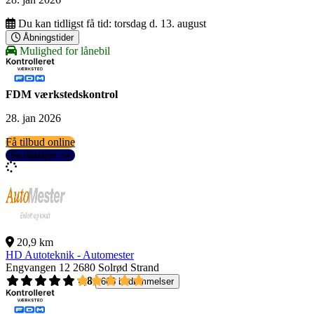
Du kan tidligst få tid:
torsdag d. 13. august
Åbningstider
Mulighed for lånebil
FDM værkstedskontrol
28. jan 2026
Få tilbud online
Se detaljer
20,9 km
HD Autoteknik - Automester
Engvangen 12
2680 Solrød Strand
4,8
668 bedømmelser