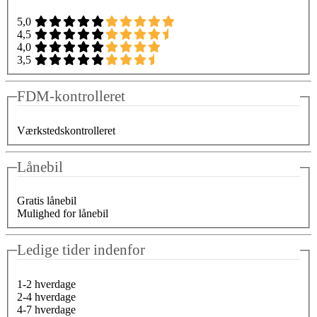
5,0
4,5
4,0
3,5
FDM-kontrolleret
Værkstedskontrolleret
Lånebil
Gratis lånebil
Mulighed for lånebil
Ledige tider indenfor
1-2 hverdage
2-4 hverdage
4-7 hverdage