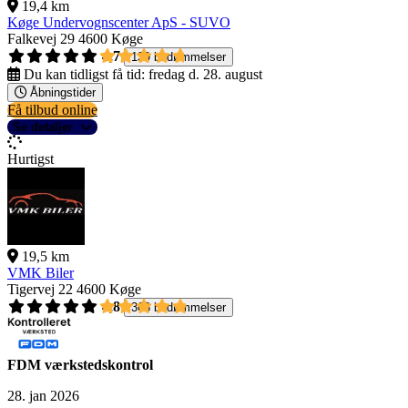
19,4 km
Køge Undervognscenter ApS - SUVO
Falkevej 29
4600 Køge
4,7
139 bedømmelser
Du kan tidligst få tid:
fredag d. 28. august
Åbningstider
Få tilbud online
Se detaljer
Hurtigst
19,5 km
VMK Biler
Tigervej 22
4600 Køge
4,8
368 bedømmelser
FDM værkstedskontrol
28. jan 2026