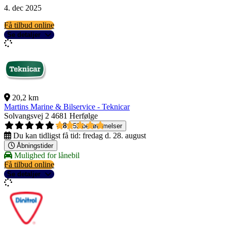
4. dec 2025
Få tilbud online
Se detaljer
20,2 km
Martins Marine & Bilservice - Teknicar
Solvangsvej 2
4681 Herfølge
4,8
52 bedømmelser
Du kan tidligst få tid:
fredag d. 28. august
Åbningstider
Mulighed for lånebil
Få tilbud online
Se detaljer