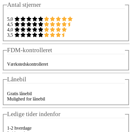
Antal stjerner
5,0
4,5
4,0
3,5
FDM-kontrolleret
Værkstedskontrolleret
Lånebil
Gratis lånebil
Mulighed for lånebil
Ledige tider indenfor
1-2 hverdage