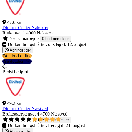
47,6 km
Dinitrol Center Nakskov
Rjukanvej 1
4900 Nakskov
Nyt samarbejde
0 bedømmelser
Du kan tidligst få tid:
onsdag d. 12. august
Åbningstider
Få tilbud online
Se detaljer
Bedst bedømt
49,2 km
Dinitrol Center Næstved
Brolæggervænget 4
4700 Næstved
5,0
5 bedømmelser
Du kan tidligst få tid:
fredag d. 21. august
Åbningstider