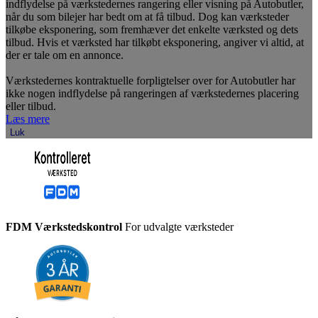
indflydelse på værkstedernes rangering eller visning på Autobutler,
når du som bilejer har bedt om at få tilbud. Dog kan værksteder
tilkøbe eksponering, som fremhæver det enkelte værksted og dets
tilbud. Hvis et værksted har tilkøbt eksponering, angiver vi altid, at
der er tale om en annonce.
Værkstedernes kontraktuelle forpligtelser over for Autobutler har
ikke nogen indflydelse på rangeringen af værkstedernes placering
eller tilbud.
Læs mere
Luk
FDM Værkstedskontrol
For udvalgte værksteder