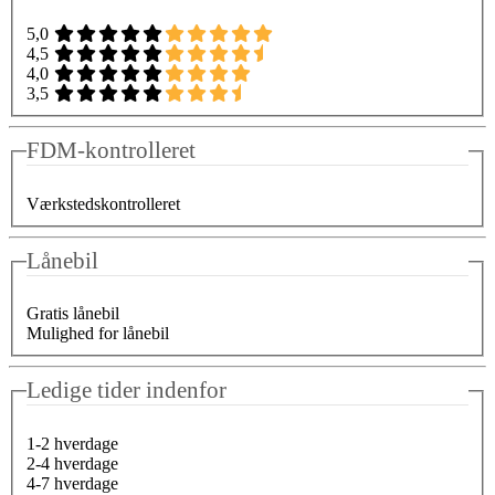
5,0
4,5
4,0
3,5
FDM-kontrolleret
Værkstedskontrolleret
Lånebil
Gratis lånebil
Mulighed for lånebil
Ledige tider indenfor
1-2 hverdage
2-4 hverdage
4-7 hverdage