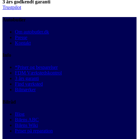
3 års godkendt garanti
Trustpilot
Autobutler
Om autobutler.dk
Presse
Kontakt
Info
*Priser og besparelser
FDM Værkstedskontrol
3 års garanti
Find værksted
Bilmærker
Bilråd
Blog
Bilens ABC
Bilens Wiki
Priser på reparation