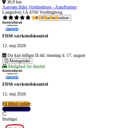
30,9 km
Aaresøn Biler Vordingborg - AutoPartner
Langedvej 1A
4760 Vordingborg
4,8
95 bedømmelser
FDM værkstedskontrol
12. maj 2026
Du kan tidligst få tid:
mandag d. 17. august
Åbningstider
Mulighed for lånebil
FDM værkstedskontrol
12. maj 2026
Få tilbud online
Se detaljer
Hurtigst