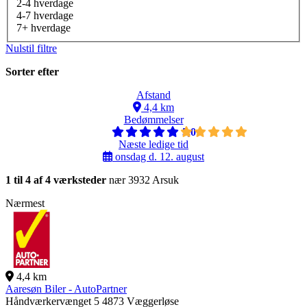
2-4 hverdage
4-7 hverdage
7+ hverdage
Nulstil filtre
Sorter efter
Afstand
4,4 km
Bedømmelser
5,0
Næste ledige tid
onsdag d. 12. august
1 til 4 af 4 værksteder
nær 3932 Arsuk
Nærmest
4,4 km
Aaresøn Biler - AutoPartner
Håndværkervænget 5
4873 Væggerløse