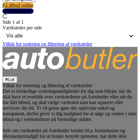
Få tilbud online
Se detaljer
Side 1 af 1
Værksteder per side
Vilkår for sortering og filtrering af værksteder
Luk
Vilkår for sortering og filtrering af værksteder
Der er forskellige sorteringsmuligheder for dig som bilejer, når du
skal have et overblik over værkstederne på Autobutler eller når du
har fået tilbud, og skal vælge værksted som kan reparere eller
servicere din bil. Vi vil gerne gøre din oplevelse enkel og
transparent, derfor giver vi dig mulighed for at søge og sortere i dine
tilbud og i værkstederne på forskellige måder.
Selv om værksteder på Autobutler betaler bl.a. kommission og
abonnementsafgift for at kunne benytte tjenesten, har dette ikke