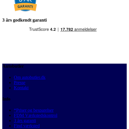
3 års godkendt garanti
Autobutler
Om autobutler.dk
Presse
Kontakt
Info
*Priser og besparelser
FDM Værkstedskontrol
3 års garanti
Find værksted