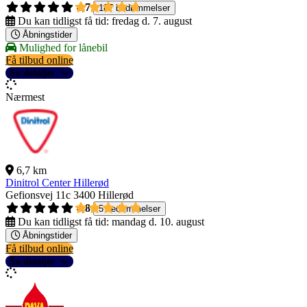
4,7
187 bedømmelser
Du kan tidligst få tid:
fredag d. 7. august
Åbningstider
Mulighed for lånebil
Få tilbud online
Se detaljer
Nærmest
6,7 km
Dinitrol Center Hillerød
Gefionsvej 11c
3400 Hillerød
4,8
5 bedømmelser
Du kan tidligst få tid:
mandag d. 10. august
Åbningstider
Få tilbud online
Se detaljer