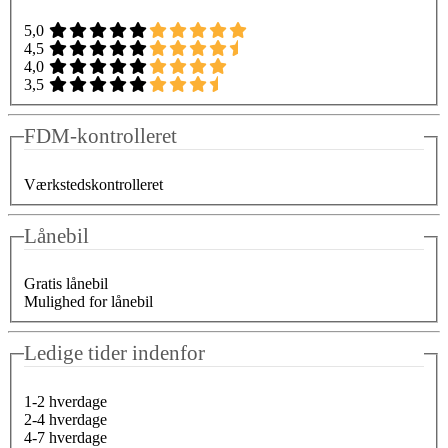
5,0
4,5
4,0
3,5
FDM-kontrolleret
Værkstedskontrolleret
Lånebil
Gratis lånebil
Mulighed for lånebil
Ledige tider indenfor
1-2 hverdage
2-4 hverdage
4-7 hverdage