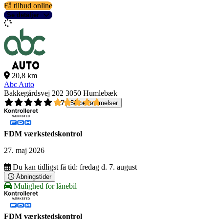
Få tilbud online
Se detaljer
20,8 km
Abc Auto
Bakkegårdsvej 202
3050 Humlebæk
4,7
56 bedømmelser
FDM værkstedskontrol
27. maj 2026
Du kan tidligst få tid:
fredag d. 7. august
Åbningstider
Mulighed for lånebil
FDM værkstedskontrol