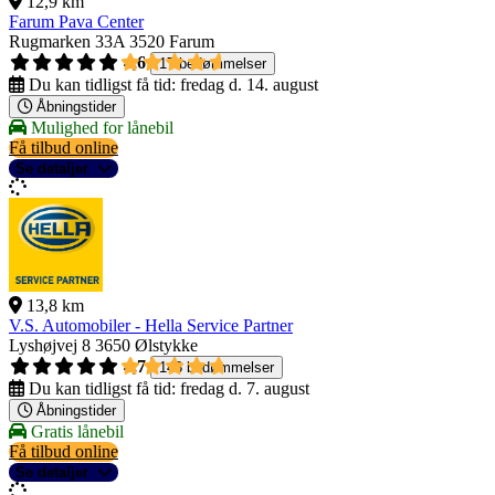
12,9 km
Farum Pava Center
Rugmarken 33A
3520 Farum
4,6
17 bedømmelser
Du kan tidligst få tid:
fredag d. 14. august
Åbningstider
Mulighed for lånebil
Få tilbud online
Se detaljer
13,8 km
V.S. Automobiler - Hella Service Partner
Lyshøjvej 8
3650 Ølstykke
4,7
143 bedømmelser
Du kan tidligst få tid:
fredag d. 7. august
Åbningstider
Gratis lånebil
Få tilbud online
Se detaljer