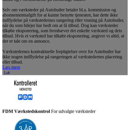
Selv om værksteder på Autobutler betaler bl.a. kommission og
abonnementsafgift for at kunne benytte tjenesten, har dette ikke
indflydelse på værkstedernes rangering eller visning på Autobutler,
når du som bilejer har bedt om at få tilbud. Dog kan værksteder
tilkøbe eksponering, som fremhæver det enkelte værksted og dets
tilbud. Hvis et værksted har tilkøbt eksponering, angiver vi altid, at
der er tale om en annonce.
Værkstedernes kontraktuelle forpligtelser over for Autobutler har
ikke nogen indflydelse på rangeringen af værkstedernes placering
eller tilbud.
Læs mere
Luk
FDM Værkstedskontrol
For udvalgte værksteder