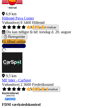
6,9 km
Hillerød Pava Center
Vølundsvej 8
3400 Hillerød
4,3
3 bedømmelser
Du kan tidligst få tid:
torsdag d. 20. august
Åbningstider
Få tilbud online
Se detaljer
9,5 km
MF biler - CarSpot
Vølundsvej 2
3600 Frederikssund
4,5
35 bedømmelser
FDM værkstedskontrol