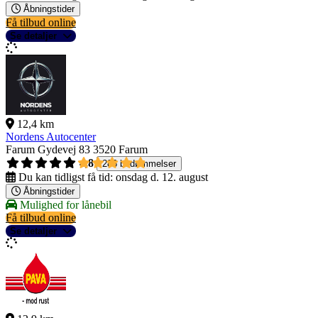
Åbningstider
Få tilbud online
Se detaljer
12,4 km
Nordens Autocenter
Farum Gydevej 83
3520 Farum
4,8
286 bedømmelser
Du kan tidligst få tid:
onsdag d. 12. august
Åbningstider
Mulighed for lånebil
Få tilbud online
Se detaljer