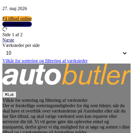
27. maj 2026
Få tilbud online
Se detaljer
Side 1 af 2
Næste
Værksteder per side
Vilkår for sortering og filtrering af værksteder
Luk
Vilkår for sortering og filtrering af værksteder
Der er forskellige sorteringsmuligheder for dig som bilejer, når du
skal have et overblik over værkstederne på Autobutler eller når du
har fået tilbud, og skal vælge værksted som kan reparere eller
servicere din bil. Vi vil gerne gøre din oplevelse enkel og
transparent, derfor giver vi dig mulighed for at søge og sortere i dine
tilbud og i værkstederne på forskellige måder.