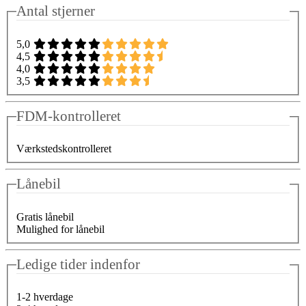
Antal stjerner
5,0
4,5
4,0
3,5
FDM-kontrolleret
Værkstedskontrolleret
Lånebil
Gratis lånebil
Mulighed for lånebil
Ledige tider indenfor
1-2 hverdage