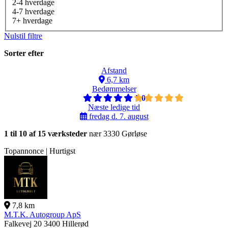
2-4 hverdage
4-7 hverdage
7+ hverdage
Nulstil filtre
Sorter efter
Afstand
6,7 km
Bedømmelser
5,0
Næste ledige tid
fredag d. 7. august
1 til 10 af 15 værksteder
nær 3330 Gørløse
Topannonce | Hurtigst
7,8 km
M.T.K. Autogroup ApS
Falkevej 20
3400 Hillerød