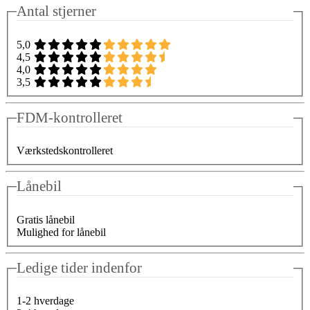
Antal stjerner
5,0
4,5
4,0
3,5
FDM-kontrolleret
Værkstedskontrolleret
Lånebil
Gratis lånebil
Mulighed for lånebil
Ledige tider indenfor
1-2 hverdage