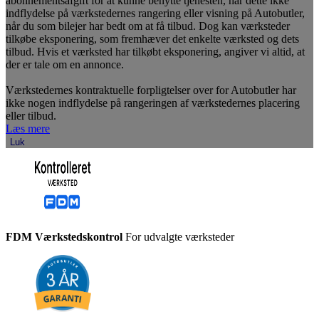
abonnementsafgift for at kunne benytte tjenesten, har dette ikke
indflydelse på værkstedernes rangering eller visning på Autobutler,
når du som bilejer har bedt om at få tilbud. Dog kan værksteder
tilkøbe eksponering, som fremhæver det enkelte værksted og dets
tilbud. Hvis et værksted har tilkøbt eksponering, angiver vi altid, at
der er tale om en annonce.
Værkstedernes kontraktuelle forpligtelser over for Autobutler har
ikke nogen indflydelse på rangeringen af værkstedernes placering
eller tilbud.
Læs mere
Luk
FDM Værkstedskontrol
For udvalgte værksteder