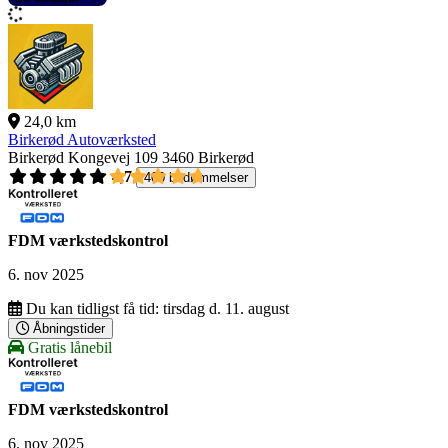
24,0 km
Birkerød Autoværksted
Birkerød Kongevej 109
3460 Birkerød
4,7
400 bedømmelser
FDM værkstedskontrol
6. nov 2025
Du kan tidligst få tid:
tirsdag d. 11. august
Åbningstider
Gratis lånebil
FDM værkstedskontrol
6. nov 2025