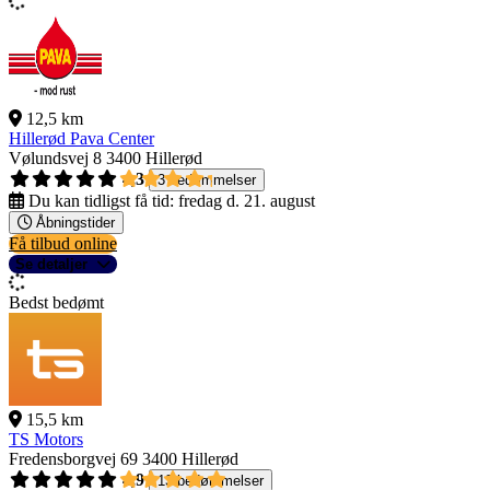
12,5 km
Hillerød Pava Center
Vølundsvej 8
3400 Hillerød
4,3
3 bedømmelser
Du kan tidligst få tid:
fredag d. 21. august
Åbningstider
Få tilbud online
Se detaljer
Bedst bedømt
15,5 km
TS Motors
Fredensborgvej 69
3400 Hillerød
4,9
13 bedømmelser