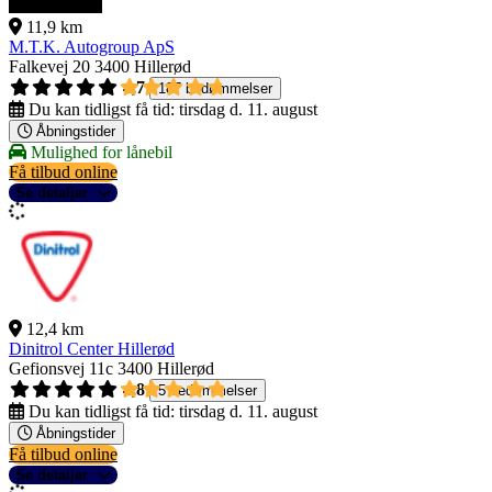
11,9 km
M.T.K. Autogroup ApS
Falkevej 20
3400 Hillerød
4,7
187 bedømmelser
Du kan tidligst få tid:
tirsdag d. 11. august
Åbningstider
Mulighed for lånebil
Få tilbud online
Se detaljer
12,4 km
Dinitrol Center Hillerød
Gefionsvej 11c
3400 Hillerød
4,8
5 bedømmelser
Du kan tidligst få tid:
tirsdag d. 11. august
Åbningstider
Få tilbud online
Se detaljer