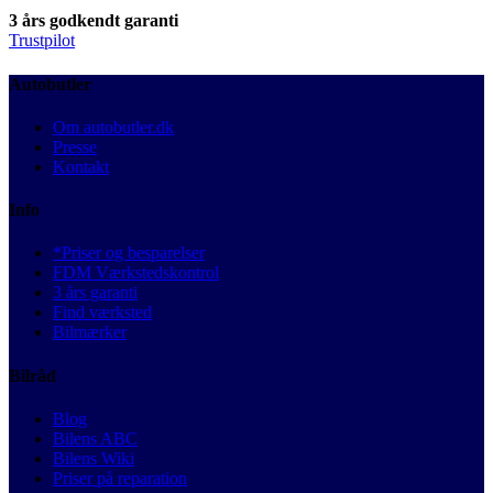
3 års godkendt garanti
Trustpilot
Autobutler
Om autobutler.dk
Presse
Kontakt
Info
*Priser og besparelser
FDM Værkstedskontrol
3 års garanti
Find værksted
Bilmærker
Bilråd
Blog
Bilens ABC
Bilens Wiki
Priser på reparation