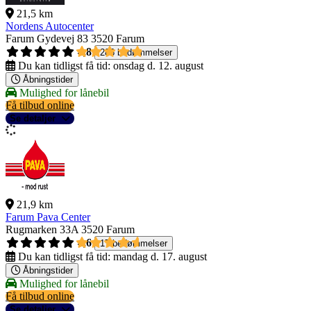
21,5 km
Nordens Autocenter
Farum Gydevej 83
3520 Farum
4,8
286 bedømmelser
Du kan tidligst få tid:
onsdag d. 12. august
Åbningstider
Mulighed for lånebil
Få tilbud online
Se detaljer
21,9 km
Farum Pava Center
Rugmarken 33A
3520 Farum
4,6
17 bedømmelser
Du kan tidligst få tid:
mandag d. 17. august
Åbningstider
Mulighed for lånebil
Få tilbud online
Se detaljer