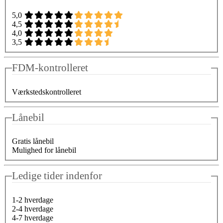
5,0
4,5
4,0
3,5
FDM-kontrolleret
Værkstedskontrolleret
Lånebil
Gratis lånebil
Mulighed for lånebil
Ledige tider indenfor
1-2 hverdage
2-4 hverdage
4-7 hverdage