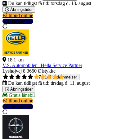
Du kan tidligst få tid:
torsdag d. 13. august
Åbningstider
Få tilbud online
Se detaljer
18,1 km
V.S. Automobiler - Hella Service Partner
Lyshøjvej 8
3650 Ølstykke
4,7
144 bedømmelser
Du kan tidligst få tid:
tirsdag d. 11. august
Åbningstider
Gratis lånebil
Få tilbud online
Se detaljer