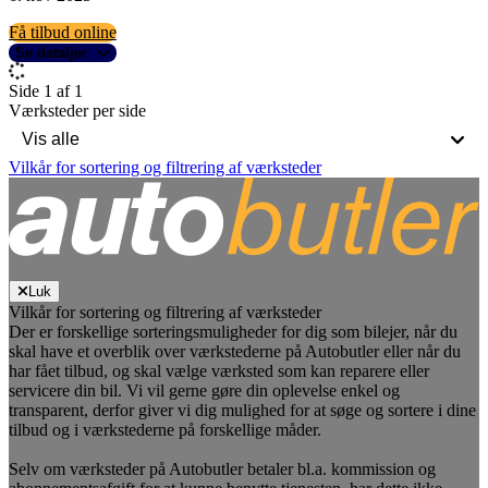
Få tilbud online
Se detaljer
Side 1 af 1
Værksteder per side
Vilkår for sortering og filtrering af værksteder
Luk
Vilkår for sortering og filtrering af værksteder
Der er forskellige sorteringsmuligheder for dig som bilejer, når du
skal have et overblik over værkstederne på Autobutler eller når du
har fået tilbud, og skal vælge værksted som kan reparere eller
servicere din bil. Vi vil gerne gøre din oplevelse enkel og
transparent, derfor giver vi dig mulighed for at søge og sortere i dine
tilbud og i værkstederne på forskellige måder.
Selv om værksteder på Autobutler betaler bl.a. kommission og