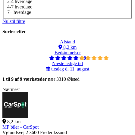
2-4 hverdage
4-7 hverdage
7+ hverdage
Nulstil filtre
Sorter efter
Afstand
8,2 km
Bedømmelser
4,9
Næste ledige tid
tirsdag d. 11. august
1 til 9 af 9 værksteder
nær 3310 Ølsted
Nærmest
8,2 km
MF biler - CarSpot
Vølundsvej 2
3600 Frederikssund