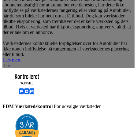
abonnementsafgift for at kunne benytte tjenesten, har dette ikke
indflydelse på værkstedernes rangering eller visning på Autobutler,
når du som bilejer har bedt om at få tilbud. Dog kan værksteder
tilkøbe eksponering, som fremhæver det enkelte værksted og dets
tilbud. Hvis et værksted har tilkøbt eksponering, angiver vi altid, at
der er tale om en annonce.
Værkstedernes kontraktuelle forpligtelser over for Autobutler har
ikke nogen indflydelse på rangeringen af værkstedernes placering
eller tilbud.
Læs mere
Luk
FDM Værkstedskontrol
For udvalgte værksteder