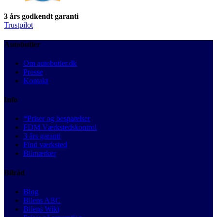
3 års godkendt garanti
Trustpilot
Autobutler
Om autobutler.dk
Presse
Kontakt
Info
*Priser og besparelser
FDM Værkstedskontrol
3 års garanti
Find værksted
Bilmærker
Bilråd
Blog
Bilens ABC
Bilens Wiki