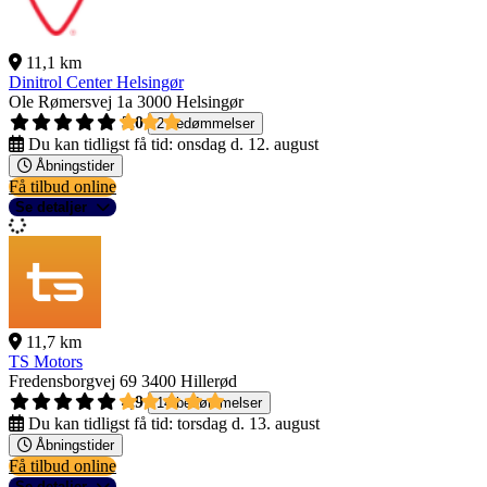
11,1 km
Dinitrol Center Helsingør
Ole Rømersvej 1a
3000 Helsingør
3,0
2 bedømmelser
Du kan tidligst få tid:
onsdag d. 12. august
Åbningstider
Få tilbud online
Se detaljer
11,7 km
TS Motors
Fredensborgvej 69
3400 Hillerød
4,9
14 bedømmelser
Du kan tidligst få tid:
torsdag d. 13. august
Åbningstider
Få tilbud online
Se detaljer