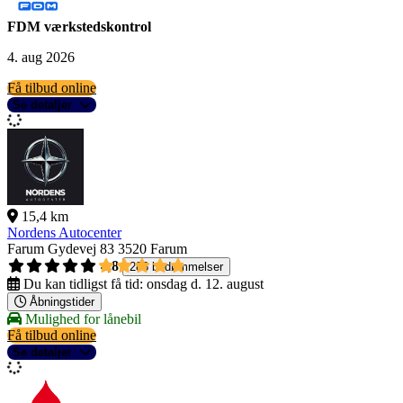
FDM værkstedskontrol
4. aug 2026
Få tilbud online
Se detaljer
15,4 km
Nordens Autocenter
Farum Gydevej 83
3520 Farum
4,8
288 bedømmelser
Du kan tidligst få tid:
onsdag d. 12. august
Åbningstider
Mulighed for lånebil
Få tilbud online
Se detaljer