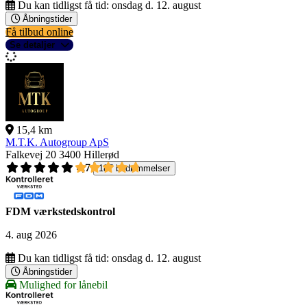
Du kan tidligst få tid:
onsdag d. 12. august
Åbningstider
Få tilbud online
Se detaljer
15,4 km
M.T.K. Autogroup ApS
Falkevej 20
3400 Hillerød
4,7
187 bedømmelser
FDM værkstedskontrol
4. aug 2026
Du kan tidligst få tid:
onsdag d. 12. august
Åbningstider
Mulighed for lånebil