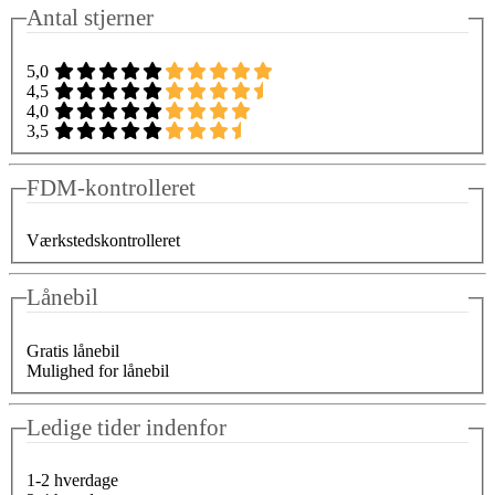
Antal stjerner
5,0
4,5
4,0
3,5
FDM-kontrolleret
Værkstedskontrolleret
Lånebil
Gratis lånebil
Mulighed for lånebil
Ledige tider indenfor
1-2 hverdage