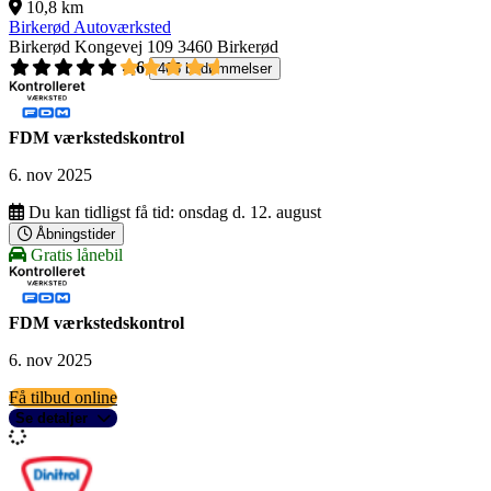
10,8 km
Birkerød Autoværksted
Birkerød Kongevej 109
3460 Birkerød
4,6
405 bedømmelser
FDM værkstedskontrol
6. nov 2025
Du kan tidligst få tid:
onsdag d. 12. august
Åbningstider
Gratis lånebil
FDM værkstedskontrol
6. nov 2025
Få tilbud online
Se detaljer