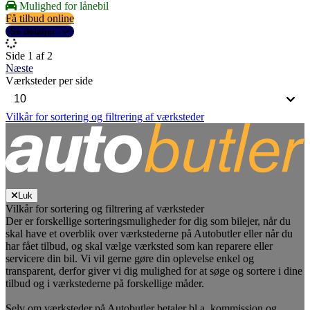
Mulighed for lånebil
Få tilbud online
Se detaljer
Side 1 af 2
Næste
Værksteder per side
Vilkår for sortering og filtrering af værksteder
Luk
Vilkår for sortering og filtrering af værksteder
Der er forskellige sorteringsmuligheder for dig som bilejer, når du
skal have et overblik over værkstederne på Autobutler eller når du
har fået tilbud, og skal vælge værksted som kan reparere eller
servicere din bil. Vi vil gerne gøre din oplevelse enkel og
transparent, derfor giver vi dig mulighed for at søge og sortere i dine
tilbud og i værkstederne på forskellige måder.
Selv om værksteder på Autobutler betaler bl.a. kommission og