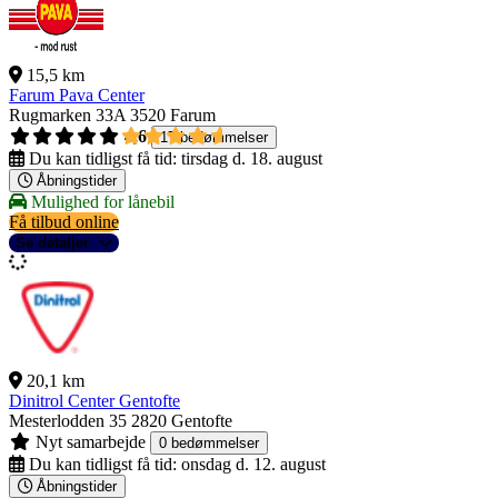
15,5 km
Farum Pava Center
Rugmarken 33A
3520 Farum
4,6
17 bedømmelser
Du kan tidligst få tid:
tirsdag d. 18. august
Åbningstider
Mulighed for lånebil
Få tilbud online
Se detaljer
20,1 km
Dinitrol Center Gentofte
Mesterlodden 35
2820 Gentofte
Nyt samarbejde
0 bedømmelser
Du kan tidligst få tid:
onsdag d. 12. august
Åbningstider