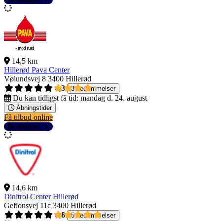
14,5 km
Hillerød Pava Center
Vølundsvej 8
3400 Hillerød
4,3
3 bedømmelser
Du kan tidligst få tid:
mandag d. 24. august
Åbningstider
Få tilbud online
Se detaljer
14,6 km
Dinitrol Center Hillerød
Gefionsvej 11c
3400 Hillerød
4,8
5 bedømmelser