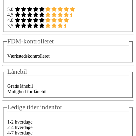
5,0
4,5
4,0
3,5
FDM-kontrolleret
Værkstedskontrolleret
Lånebil
Gratis lånebil
Mulighed for lånebil
Ledige tider indenfor
1-2 hverdage
2-4 hverdage
4-7 hverdage