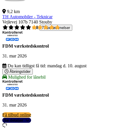
9,2 km
TH Automobiler - Teknicar
Vejlevej 107b
7140 Stouby
4,8
73 bedømmelser
FDM værkstedskontrol
31. mar 2026
Du kan tidligst få tid:
mandag d. 10. august
Åbningstider
Mulighed for lånebil
FDM værkstedskontrol
31. mar 2026
Få tilbud online
Se detaljer