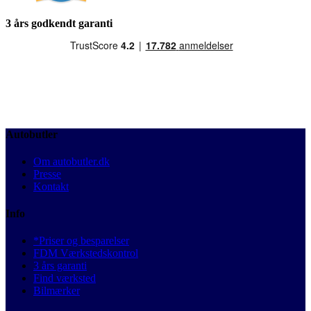
3 års godkendt garanti
Autobutler
Om autobutler.dk
Presse
Kontakt
Info
*Priser og besparelser
FDM Værkstedskontrol
3 års garanti
Find værksted
Bilmærker