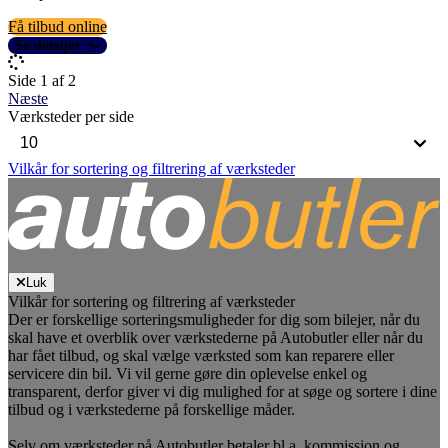
Få tilbud online
Se detaljer
Side 1 af 2
Næste
Værksteder per side
Vilkår for sortering og filtrering af værksteder
Luk
Vilkår for sortering og filtrering af værksteder
Der er forskellige sorteringsmuligheder for dig som bilejer, når du
skal have et overblik over værkstederne på Autobutler eller når du
har fået tilbud, og skal vælge værksted som kan reparere eller
servicere din bil. Vi vil gerne gøre din oplevelse enkel og
transparent, derfor giver vi dig mulighed for at søge og sortere i dine
tilbud og i værkstederne på forskellige måder.
Selv om værksteder på Autobutler betaler bl.a. kommission og