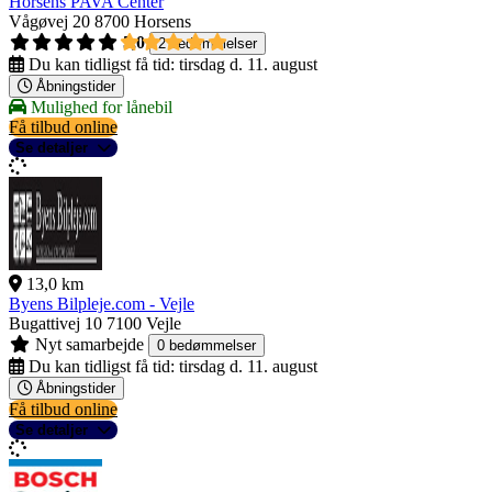
Horsens PAVA Center
Vågøvej 20
8700 Horsens
5,0
2 bedømmelser
Du kan tidligst få tid:
tirsdag d. 11. august
Åbningstider
Mulighed for lånebil
Få tilbud online
Se detaljer
13,0 km
Byens Bilpleje.com - Vejle
Bugattivej 10
7100 Vejle
Nyt samarbejde
0 bedømmelser
Du kan tidligst få tid:
tirsdag d. 11. august
Åbningstider
Få tilbud online
Se detaljer