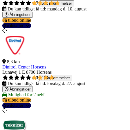
4,7
512 bedømmelser
Du kan tidligst få tid:
mandag d. 10. august
Åbningstider
Få tilbud online
Se detaljer
8,3 km
Dinitrol Center Horsens
Lunavej 1 E
8700 Horsens
4,3
10 bedømmelser
Du kan tidligst få tid:
torsdag d. 27. august
Åbningstider
Mulighed for lånebil
Få tilbud online
Se detaljer