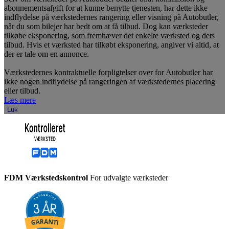
abonnementsafgift for at kunne benytte tjenesten, har dette ikke
indflydelse på værkstedernes rangering eller visning på Autobutler,
når du som bilejer har bedt om at få tilbud. Dog kan værksteder
tilkøbe eksponering, som fremhæver det enkelte værksted og dets
tilbud. Hvis et værksted har tilkøbt eksponering, angiver vi altid, at
der er tale om en annonce.
Værkstedernes kontraktuelle forpligtelser over for Autobutler har
ikke nogen indflydelse på rangeringen af værkstedernes placering
eller tilbud.
Læs mere
Luk
FDM Værkstedskontrol
For udvalgte værksteder