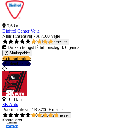
9,6 km
Dinitrol Center Vejle
Niels Finsensvej 7 A
7100 Vejle
4,0
1 bedømmelser
Du kan tidligst få tid:
onsdag d. 6. januar
Åbningstider
Få tilbud online
Se detaljer
10,3 km
SK Auto
Præstemarksvej 1B
8700 Horsens
4,8
30 bedømmelser