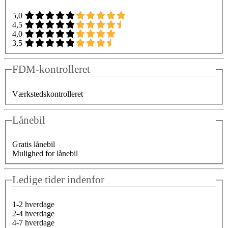
5,0
4,5
4,0
3,5
FDM-kontrolleret
Værkstedskontrolleret
Lånebil
Gratis lånebil
Mulighed for lånebil
Ledige tider indenfor
1-2 hverdage
2-4 hverdage
4-7 hverdage