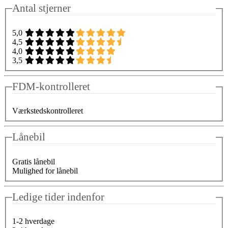
Antal stjerner
5,0
4,5
4,0
3,5
FDM-kontrolleret
Værkstedskontrolleret
Lånebil
Gratis lånebil
Mulighed for lånebil
Ledige tider indenfor
1-2 hverdage