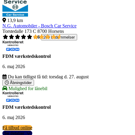
13,9 km
N.G. Automobiler - Bosch Car Service
Torstedalle 173 C
8700 Horsens
4,6
269 bedømmelser
FDM værkstedskontrol
6. maj 2026
Du kan tidligst få tid:
torsdag d. 27. august
Åbningstider
Mulighed for lånebil
FDM værkstedskontrol
6. maj 2026
Få tilbud online
Se detaljer