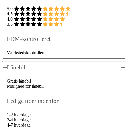
5,0
4,5
4,0
3,5
FDM-kontrolleret
Værkstedskontrolleret
Lånebil
Gratis lånebil
Mulighed for lånebil
Ledige tider indenfor
1-2 hverdage
2-4 hverdage
4-7 hverdage