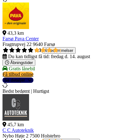
43,3 km
Farsø Pava Center
Fragtrupvej 22
9640 Farsø
4,3
6 bedømmelser
Du kan tidligst få tid:
fredag d. 14. august
Åbningstider
Gratis lånebil
Få tilbud online
Se detaljer
Bedst bedømt | Hurtigst
45,7 km
C C Autoteknik
Nybo Høje 2
7500 Holstebro