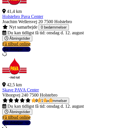
41,4 km
Holstebro Pava Center
Joachim Wellersvej 20
7500 Holstebro
Nyt samarbejde
0 bedømmelser
Du kan tidligst få tid:
onsdag d. 12. august
Åbningstider
Få tilbud online
Se detaljer
42,5 km
Skave PAVA Center
Viborgvej 240
7500 Holstebro
4,0
1 bedømmelser
Du kan tidligst få tid:
onsdag d. 12. august
Åbningstider
Få tilbud online
Se detaljer