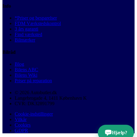
Info
*Priser og besparelser
FDM Værkstedskontrol
3 års garanti
Find værksted
Bilmærker
Bilråd
Blog
Bilens ABC
Bilens Wiki
Priser på reparation
© 2026 Autobutler.dk
Langebrogade 4, 1411 København K
CVR: DK32891799
Cookie-indstillinger
Vilkår
Cookies
GDPR
Hjælp?