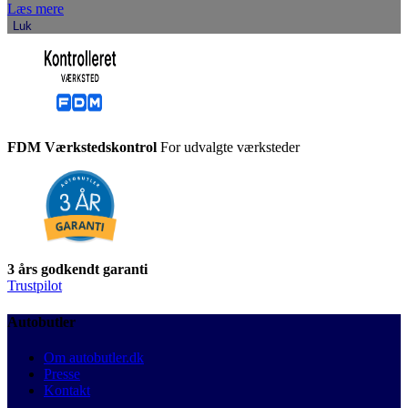
Læs mere
Luk
FDM Værkstedskontrol
For udvalgte værksteder
3 års godkendt garanti
Trustpilot
Autobutler
Om autobutler.dk
Presse
Kontakt