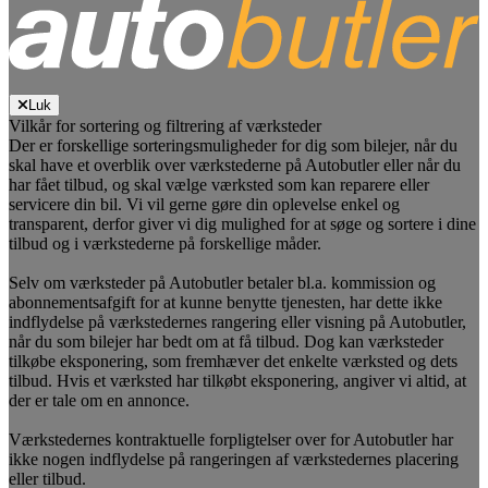
Luk
Vilkår for sortering og filtrering af værksteder
Der er forskellige sorteringsmuligheder for dig som bilejer, når du
skal have et overblik over værkstederne på Autobutler eller når du
har fået tilbud, og skal vælge værksted som kan reparere eller
servicere din bil. Vi vil gerne gøre din oplevelse enkel og
transparent, derfor giver vi dig mulighed for at søge og sortere i dine
tilbud og i værkstederne på forskellige måder.
Selv om værksteder på Autobutler betaler bl.a. kommission og
abonnementsafgift for at kunne benytte tjenesten, har dette ikke
indflydelse på værkstedernes rangering eller visning på Autobutler,
når du som bilejer har bedt om at få tilbud. Dog kan værksteder
tilkøbe eksponering, som fremhæver det enkelte værksted og dets
tilbud. Hvis et værksted har tilkøbt eksponering, angiver vi altid, at
der er tale om en annonce.
Værkstedernes kontraktuelle forpligtelser over for Autobutler har
ikke nogen indflydelse på rangeringen af værkstedernes placering
eller tilbud.