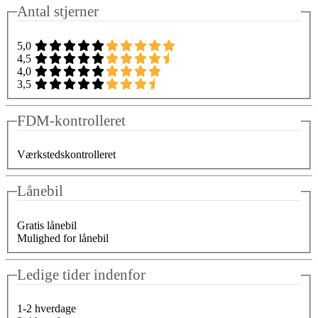
Antal stjerner
5,0
4,5
4,0
3,5
FDM-kontrolleret
Værkstedskontrolleret
Lånebil
Gratis lånebil
Mulighed for lånebil
Ledige tider indenfor
1-2 hverdage