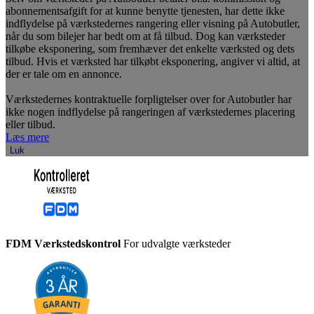
abonnementsafgift for at kunne benytte tjenesten, har dette ikke
indflydelse på værkstedernes rangering eller visning på Autobutler,
når du som bilejer har bedt om at få tilbud. Dog kan værksteder
tilkøbe eksponering, som fremhæver det enkelte værksted og dets
tilbud. Hvis et værksted har tilkøbt eksponering, angiver vi altid, at
der er tale om en annonce.
Værkstedernes kontraktuelle forpligtelser over for Autobutler har
ikke nogen indflydelse på rangeringen af værkstedernes placering
eller tilbud.
Læs mere
Luk
FDM Værkstedskontrol
For udvalgte værksteder