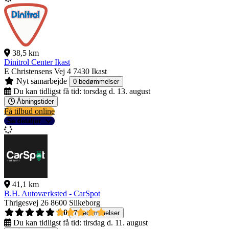
38,5 km
Dinitrol Center Ikast
E Christensens Vej 4
7430 Ikast
Nyt samarbejde
0 bedømmelser
Du kan tidligst få tid:
torsdag d. 13. august
Åbningstider
Få tilbud online
Se detaljer
41,1 km
B.H. Autoværksted - CarSpot
Thrigesvej 26
8600 Silkeborg
5,0
7 bedømmelser
Du kan tidligst få tid:
tirsdag d. 11. august