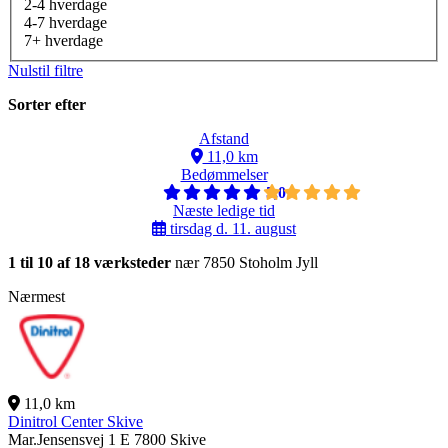
2-4 hverdage
4-7 hverdage
7+ hverdage
Nulstil filtre
Sorter efter
Afstand
11,0 km
Bedømmelser
5,0
Næste ledige tid
tirsdag d. 11. august
1 til 10 af 18 værksteder
nær 7850 Stoholm Jyll
Nærmest
11,0 km
Dinitrol Center Skive
Mar.Jensensvej 1 E
7800 Skive