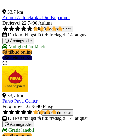
33,7 km
Aulum Autoteknik - Din Bilpartner
Drejervej 22
7490 Aulum
5,0
9 bedømmelser
Du kan tidligst få tid:
fredag d. 14. august
Åbningstider
Mulighed for lånebil
Få tilbud online
Se detaljer
33,7 km
Farsø Pava Center
Fragtrupvej 22
9640 Farsø
4,3
6 bedømmelser
Du kan tidligst få tid:
fredag d. 14. august
Åbningstider
Gratis lånebil
Få tilbud online