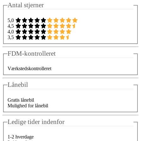
Antal stjerner
5,0
4,5
4,0
3,5
FDM-kontrolleret
Værkstedskontrolleret
Lånebil
Gratis lånebil
Mulighed for lånebil
Ledige tider indenfor
1-2 hverdage