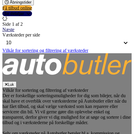
Åbningstider
Få tilbud online
Se detaljer
Side 1 af 2
Næste
Værksteder per side
Vilkår for sortering og filtrering af værksteder
Luk
Vilkår for sortering og filtrering af værksteder
Der er forskellige sorteringsmuligheder for dig som bilejer, når du
skal have et overblik over værkstederne på Autobutler eller når du
har fået tilbud, og skal vælge værksted som kan reparere eller
servicere din bil. Vi vil gerne gøre din oplevelse enkel og
transparent, derfor giver vi dig mulighed for at søge og sortere i dine
tilbud og i værkstederne på forskellige måder.
Selv om værksteder på Autobutler betaler bl.a. kommission og