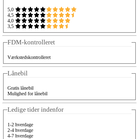
5,0
4,5
4,0
3,5
FDM-kontrolleret
Værkstedskontrolleret
Lånebil
Gratis lånebil
Mulighed for lånebil
Ledige tider indenfor
1-2 hverdage
2-4 hverdage
4-7 hverdage