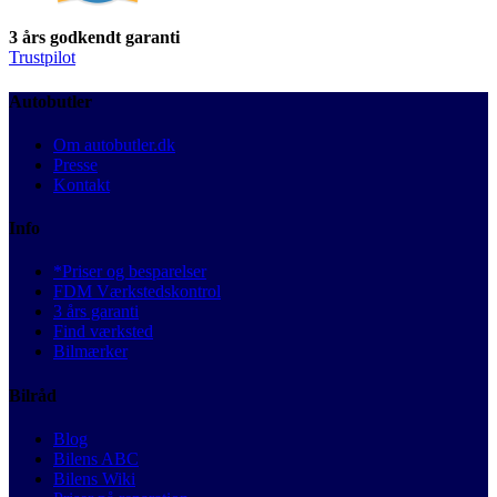
3 års godkendt garanti
Trustpilot
Autobutler
Om autobutler.dk
Presse
Kontakt
Info
*Priser og besparelser
FDM Værkstedskontrol
3 års garanti
Find værksted
Bilmærker
Bilråd
Blog
Bilens ABC
Bilens Wiki