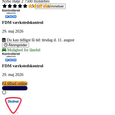
Nybo Høje 2
7500 Holstebro
4,5
187 bedømmelser
FDM værkstedskontrol
29. maj 2026
Du kan tidligst få tid:
tirsdag d. 11. august
Åbningstider
Mulighed for lånebil
FDM værkstedskontrol
29. maj 2026
Få tilbud online
Se detaljer