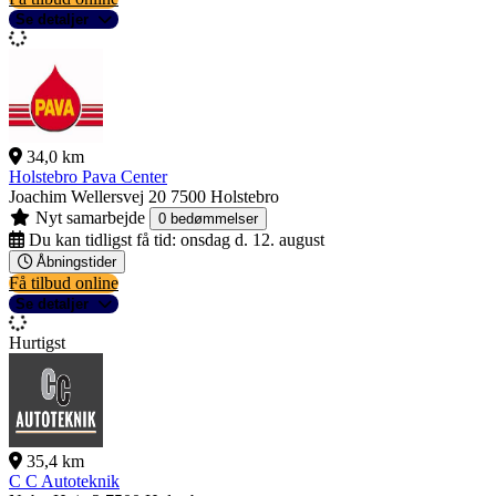
Se detaljer
34,0 km
Holstebro Pava Center
Joachim Wellersvej 20
7500 Holstebro
Nyt samarbejde
0 bedømmelser
Du kan tidligst få tid:
onsdag d. 12. august
Åbningstider
Få tilbud online
Se detaljer
Hurtigst
35,4 km
C C Autoteknik