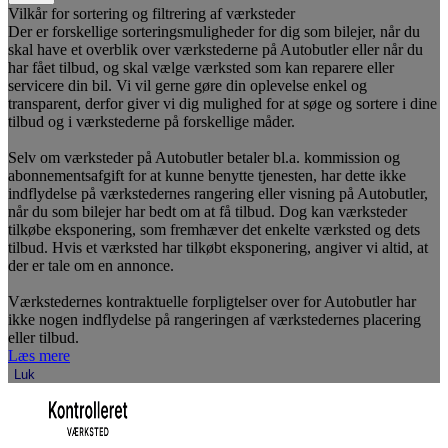
Vilkår for sortering og filtrering af værksteder
Der er forskellige sorteringsmuligheder for dig som bilejer, når du
skal have et overblik over værkstederne på Autobutler eller når du
har fået tilbud, og skal vælge værksted som kan reparere eller
servicere din bil. Vi vil gerne gøre din oplevelse enkel og
transparent, derfor giver vi dig mulighed for at søge og sortere i dine
tilbud og i værkstederne på forskellige måder.
Selv om værksteder på Autobutler betaler bl.a. kommission og
abonnementsafgift for at kunne benytte tjenesten, har dette ikke
indflydelse på værkstedernes rangering eller visning på Autobutler,
når du som bilejer har bedt om at få tilbud. Dog kan værksteder
tilkøbe eksponering, som fremhæver det enkelte værksted og dets
tilbud. Hvis et værksted har tilkøbt eksponering, angiver vi altid, at
der er tale om en annonce.
Værkstedernes kontraktuelle forpligtelser over for Autobutler har
ikke nogen indflydelse på rangeringen af værkstedernes placering
eller tilbud.
Læs mere
Luk