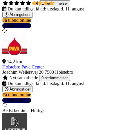
4,0
1 bedømmelser
Du kan tidligst få tid:
tirsdag d. 11. august
Åbningstider
Få tilbud online
Se detaljer
14,2 km
Holstebro Pava Center
Joachim Wellersvej 20
7500 Holstebro
Nyt samarbejde
0 bedømmelser
Du kan tidligst få tid:
tirsdag d. 11. august
Åbningstider
Få tilbud online
Se detaljer
Bedst bedømt | Hurtigst