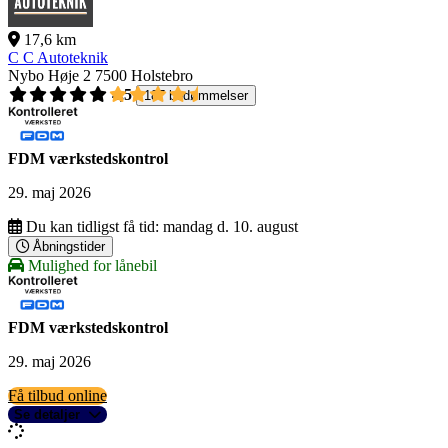
17,6 km
C C Autoteknik
Nybo Høje 2
7500 Holstebro
4,5
187 bedømmelser
FDM værkstedskontrol
29. maj 2026
Du kan tidligst få tid:
mandag d. 10. august
Åbningstider
Mulighed for lånebil
FDM værkstedskontrol
29. maj 2026
Få tilbud online
Se detaljer