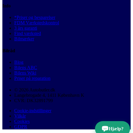
Info
*Priser og besparelser
FDM Værkstedskontrol
3 års garanti
Find værksted
Bilmærker
Bilråd
Blog
Bilens ABC
Bilens Wiki
Priser på reparation
© 2026 Autobutler.dk
Langebrogade 4, 1411 København K
CVR: DK32891799
Cookie-indstillinger
Vilkår
Cookies
GDPR
Hjælp?