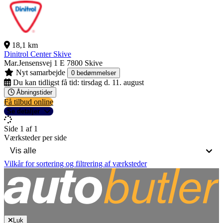
18,1 km
Dinitrol Center Skive
Mar.Jensensvej 1 E
7800 Skive
Nyt samarbejde
0 bedømmelser
Du kan tidligst få tid:
tirsdag d. 11. august
Åbningstider
Få tilbud online
Se detaljer
Side 1 af 1
Værksteder per side
Vilkår for sortering og filtrering af værksteder
Luk