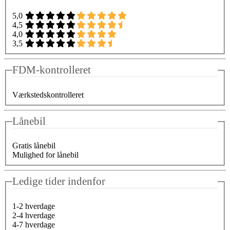
5,0
4,5
4,0
3,5
FDM-kontrolleret
Værkstedskontrolleret
Lånebil
Gratis lånebil
Mulighed for lånebil
Ledige tider indenfor
1-2 hverdage
2-4 hverdage
4-7 hverdage