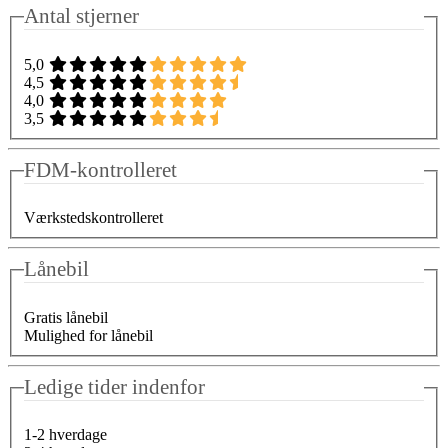
Antal stjerner
5,0
4,5
4,0
3,5
FDM-kontrolleret
Værkstedskontrolleret
Lånebil
Gratis lånebil
Mulighed for lånebil
Ledige tider indenfor
1-2 hverdage