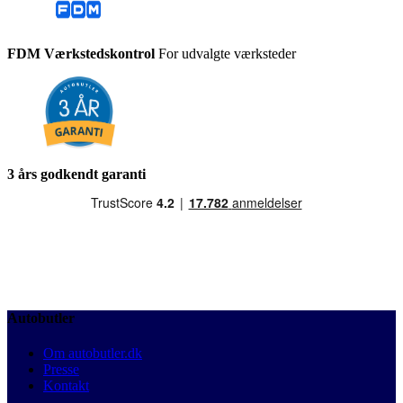
FDM Værkstedskontrol
For udvalgte værksteder
3 års godkendt garanti
Autobutler
Om autobutler.dk
Presse
Kontakt