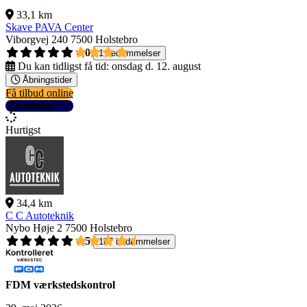
33,1 km
Skave PAVA Center
Viborgvej 240
7500 Holstebro
4,0
1 bedømmelser
Du kan tidligst få tid:
onsdag d. 12. august
Åbningstider
Få tilbud online
Se detaljer
Hurtigst
34,4 km
C C Autoteknik
Nybo Høje 2
7500 Holstebro
4,5
187 bedømmelser
FDM værkstedskontrol