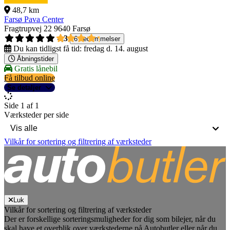
48,7 km
Farsø Pava Center
Fragtrupvej 22
9640 Farsø
4,3
6 bedømmelser
Du kan tidligst få tid:
fredag d. 14. august
Åbningstider
Gratis lånebil
Få tilbud online
Se detaljer
Side 1 af 1
Værksteder per side
Vilkår for sortering og filtrering af værksteder
Luk
Vilkår for sortering og filtrering af værksteder
Der er forskellige sorteringsmuligheder for dig som bilejer, når du
skal have et overblik over værkstederne på Autobutler eller når du