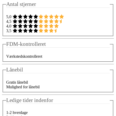
Antal stjerner
5,0
4,5
4,0
3,5
FDM-kontrolleret
Værkstedskontrolleret
Lånebil
Gratis lånebil
Mulighed for lånebil
Ledige tider indenfor
1-2 hverdage