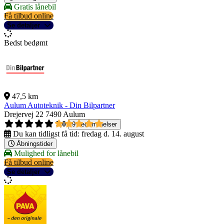
Gratis lånebil
Få tilbud online
Se detaljer
Bedst bedømt
47,5 km
Aulum Autoteknik - Din Bilpartner
Drejervej 22
7490 Aulum
5,0
9 bedømmelser
Du kan tidligst få tid:
fredag d. 14. august
Åbningstider
Mulighed for lånebil
Få tilbud online
Se detaljer