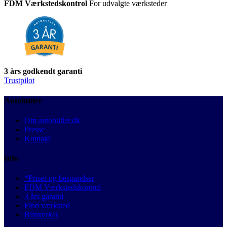
FDM Værkstedskontrol
For udvalgte værksteder
3 års godkendt garanti
Trustpilot
Autobutler
Om autobutler.dk
Presse
Kontakt
Info
*Priser og besparelser
FDM Værkstedskontrol
3 års garanti
Find værksted
Bilmærker