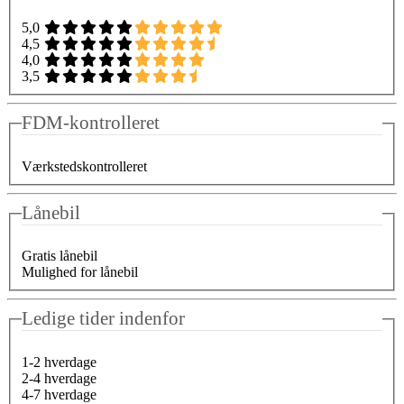
5,0
4,5
4,0
3,5
FDM-kontrolleret
Værkstedskontrolleret
Lånebil
Gratis lånebil
Mulighed for lånebil
Ledige tider indenfor
1-2 hverdage
2-4 hverdage
4-7 hverdage