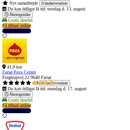
Nyt samarbejde
0 bedømmelser
Du kan tidligst få tid:
torsdag d. 13. august
Åbningstider
Gratis lånebil
Få tilbud online
Se detaljer
41,9 km
Farsø Pava Center
Fragtrupvej 22
9640 Farsø
4,3
6 bedømmelser
Du kan tidligst få tid:
mandag d. 17. august
Åbningstider
Gratis lånebil
Få tilbud online
Se detaljer