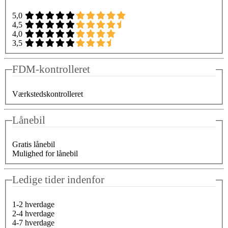
5,0
4,5
4,0
3,5
FDM-kontrolleret
Værkstedskontrolleret
Lånebil
Gratis lånebil
Mulighed for lånebil
Ledige tider indenfor
1-2 hverdage
2-4 hverdage
4-7 hverdage