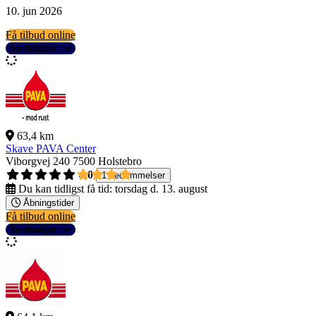
10. jun 2026
Få tilbud online
Se detaljer
63,4 km
Skave PAVA Center
Viborgvej 240
7500 Holstebro
4,0
1 bedømmelser
Du kan tidligst få tid:
torsdag d. 13. august
Åbningstider
Få tilbud online
Se detaljer