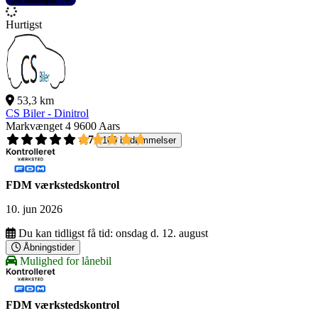
Hurtigst
53,3 km
CS Biler - Dinitrol
Markvænget 4
9600 Aars
4,7
109 bedømmelser
FDM værkstedskontrol
10. jun 2026
Du kan tidligst få tid:
onsdag d. 12. august
Åbningstider
Mulighed for lånebil
FDM værkstedskontrol