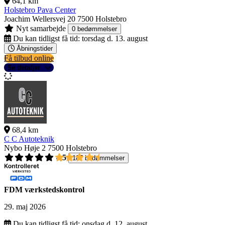
64,1 km
Holstebro Pava Center
Joachim Wellersvej 20
7500 Holstebro
Nyt samarbejde
0 bedømmelser
Du kan tidligst få tid:
torsdag d. 13. august
Åbningstider
Få tilbud online
Se detaljer
68,4 km
C C Autoteknik
Nybo Høje 2
7500 Holstebro
4,5
187 bedømmelser
FDM værkstedskontrol
29. maj 2026
Du kan tidligst få tid:
onsdag d. 12. august