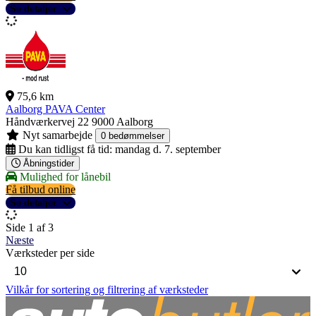
Se detaljer
75,6 km
Aalborg PAVA Center
Håndværkervej 22
9000 Aalborg
Nyt samarbejde
0 bedømmelser
Du kan tidligst få tid:
mandag d. 7. september
Åbningstider
Mulighed for lånebil
Få tilbud online
Se detaljer
Side 1 af 3
Næste
Værksteder per side
Vilkår for sortering og filtrering af værksteder