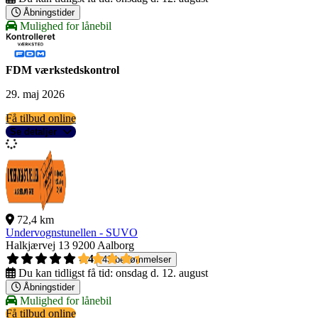
Åbningstider
Mulighed for lånebil
FDM værkstedskontrol
29. maj 2026
Få tilbud online
Se detaljer
72,4 km
Undervognstunellen - SUVO
Halkjærvej 13
9200 Aalborg
4,4
43 bedømmelser
Du kan tidligst få tid:
onsdag d. 12. august
Åbningstider
Mulighed for lånebil
Få tilbud online