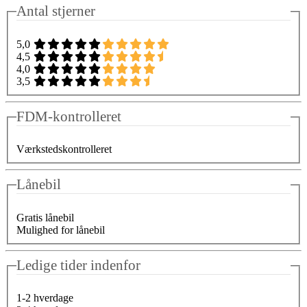
Antal stjerner
5,0
4,5
4,0
3,5
FDM-kontrolleret
Værkstedskontrolleret
Lånebil
Gratis lånebil
Mulighed for lånebil
Ledige tider indenfor
1-2 hverdage