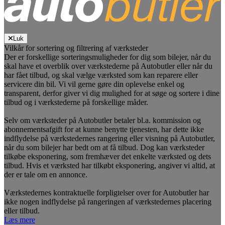
Luk
Vilkår for sortering og filtrering af værksteder
Der er forskellige sorteringsmuligheder for dig som bilejer, når du
skal have et overblik over værkstederne på Autobutler eller når du
har fået tilbud, og skal vælge værksted som kan reparere eller
servicere din bil. Vi vil gerne gøre din oplevelse enkel og
transparent, derfor giver vi dig mulighed for at søge og sortere i dine
tilbud og i værkstederne på forskellige måder.
Selv om værksteder på Autobutler betaler bl.a. kommission og
abonnementsafgift for at kunne benytte tjenesten, har dette ikke
indflydelse på værkstedernes rangering eller visning på Autobutler,
når du som bilejer har bedt om at få tilbud. Dog kan værksteder
tilkøbe eksponering, som fremhæver det enkelte værksted og dets
tilbud. Hvis et værksted har tilkøbt eksponering, angiver vi altid, at
der er tale om en annonce.
Værkstedernes kontraktuelle forpligtelser over for Autobutler har
ikke nogen indflydelse på rangeringen af værkstedernes placering
eller tilbud.
Læs mere