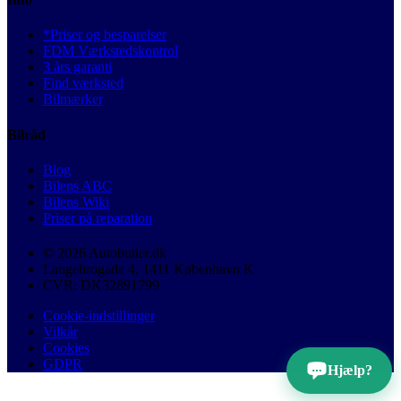
*Priser og besparelser
FDM Værkstedskontrol
3 års garanti
Find værksted
Bilmærker
Bilråd
Blog
Bilens ABC
Bilens Wiki
Priser på reparation
© 2026 Autobutler.dk
Langebrogade 4, 1411 København K
CVR: DK32891799
Cookie-indstillinger
Vilkår
Cookies
GDPR
Hjælp?