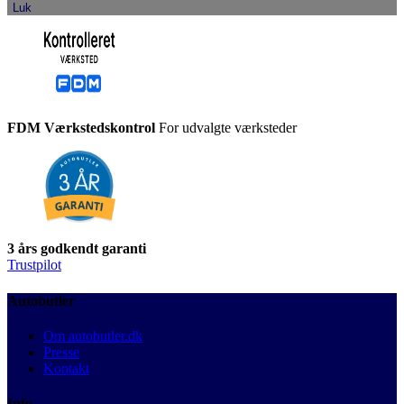
Luk
FDM Værkstedskontrol
For udvalgte værksteder
3 års godkendt garanti
Trustpilot
Autobutler
Om autobutler.dk
Presse
Kontakt
Info