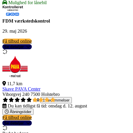
Mulighed for lånebil
FDM værkstedskontrol
29. maj 2026
Få tilbud online
Se detaljer
11,7 km
Skave PAVA Center
Viborgvej 240
7500 Holstebro
4,0
1 bedømmelser
Du kan tidligst få tid:
onsdag d. 12. august
Åbningstider
Få tilbud online
Se detaljer