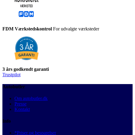
FDM Værkstedskontrol
For udvalgte værksteder
3 års godkendt garanti
Trustpilot
Autobutler
Om autobutler.dk
Presse
Kontakt
Info
*Priser og besparelser