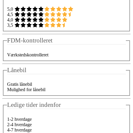
5,0
4,5
4,0
3,5
FDM-kontrolleret
Værkstedskontrolleret
Lånebil
Gratis lånebil
Mulighed for lånebil
Ledige tider indenfor
1-2 hverdage
2-4 hverdage
4-7 hverdage