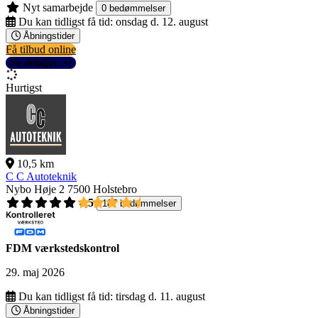
Nyt samarbejde
0 bedømmelser
Du kan tidligst få tid:
onsdag d. 12. august
Åbningstider
Få tilbud online
Se detaljer
Hurtigst
10,5 km
C C Autoteknik
Nybo Høje 2
7500 Holstebro
4,5
187 bedømmelser
FDM værkstedskontrol
29. maj 2026
Du kan tidligst få tid:
tirsdag d. 11. august
Åbningstider