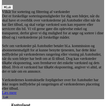
Luk
Vilkår for sortering og filtrering af værksteder
Der er forskellige sorteringsmuligheder for dig som bilejer, når du
skal have et overblik over værkstederne på Autobutler eller når du
har fået tilbud, og skal vælge værksted som kan reparere eller
servicere din bil. Vi vil gerne gøre din oplevelse enkel og
transparent, derfor giver vi dig mulighed for at søge og sortere i dine
tilbud og i værkstederne på forskellige måder.
Selv om værksteder på Autobutler betaler bl.a. kommission og
abonnementsafgift for at kunne benytte tjenesten, har dette ikke
indflydelse på værkstedernes rangering eller visning på Autobutler,
når du som bilejer har bedt om at få tilbud. Dog kan værksteder
tilkøbe eksponering, som fremhæver det enkelte værksted og dets
tilbud. Hvis et værksted har tilkøbt eksponering, angiver vi altid, at
der er tale om en annonce.
Værkstedernes kontraktuelle forpligtelser over for Autobutler har
ikke nogen indflydelse på rangeringen af værkstedernes placering
eller tilbud.
Læs mere
Luk