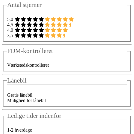
Antal stjerner
5,0
4,5
4,0
3,5
FDM-kontrolleret
Værkstedskontrolleret
Lånebil
Gratis lånebil
Mulighed for lånebil
Ledige tider indenfor
1-2 hverdage