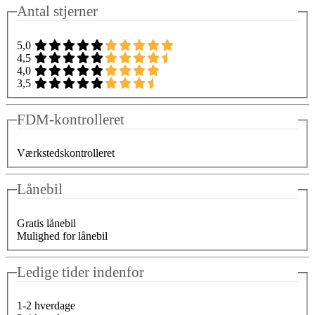
Antal stjerner
5,0
4,5
4,0
3,5
FDM-kontrolleret
Værkstedskontrolleret
Lånebil
Gratis lånebil
Mulighed for lånebil
Ledige tider indenfor
1-2 hverdage