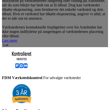
indflydelse på værkstedernes rangering eller visning på Autobutler,
når du som bilejer har bedt om at få tilbud. Dog kan værksteder
tilkøbe eksponering, som fremhæver det enkelte værksted og dets
tilbud. Hvis et værksted har tilkøbt eksponering, angiver vi altid, at
der er tale om en annonce.
Værkstedernes kontraktuelle forpligtelser over for Autobutler har
ikke nogen indflydelse på rangeringen af værkstedernes placering
eller tilbud.
Læs mere
Luk
FDM Værkstedskontrol
For udvalgte værksteder