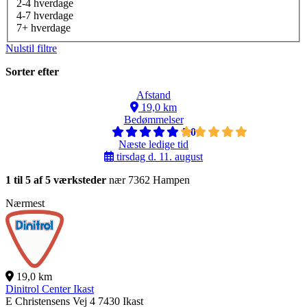
2-4 hverdage
4-7 hverdage
7+ hverdage
Nulstil filtre
Sorter efter
Afstand
19,0 km
Bedømmelser
5,0
Næste ledige tid
tirsdag d. 11. august
1 til 5 af 5 værksteder
nær 7362 Hampen
Nærmest
19,0 km
Dinitrol Center Ikast
E Christensens Vej 4
7430 Ikast