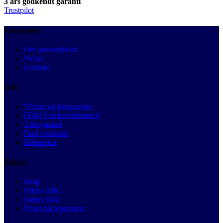
3 års godkendt garanti
Trustpilot
Autobutler
Om autobutler.dk
Presse
Kontakt
Info
*Priser og besparelser
FDM Værkstedskontrol
3 års garanti
Find værksted
Bilmærker
Bilråd
Blog
Bilens ABC
Bilens Wiki
Priser på reparation