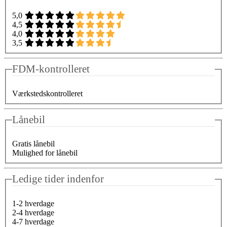
5,0
4,5
4,0
3,5
FDM-kontrolleret
Værkstedskontrolleret
Lånebil
Gratis lånebil
Mulighed for lånebil
Ledige tider indenfor
1-2 hverdage
2-4 hverdage
4-7 hverdage