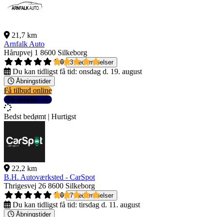
21,7 km
Arnfalk Auto
Hårupvej 1
8600 Silkeborg
5,0
3 bedømmelser
Du kan tidligst få tid:
onsdag d. 19. august
Åbningstider
Få tilbud online
Se detaljer
Bedst bedømt | Hurtigst
22,2 km
B.H. Autoværksted - CarSpot
Thrigesvej 26
8600 Silkeborg
5,0
7 bedømmelser
Du kan tidligst få tid:
tirsdag d. 11. august
Åbningstider