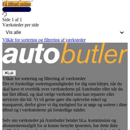
Få tilbud online
Se detaljer
Side 1 af 1
Værksteder per side
Vilkår for sortering og filtrering af værksteder
Luk
Vilkår for sortering og filtrering af værksteder
Der er forskellige sorteringsmuligheder for dig som bilejer, når du
skal have et overblik over værkstederne på Autobutler eller når du
har fået tilbud, og skal vælge værksted som kan reparere eller
servicere din bil. Vi vil gerne gøre din oplevelse enkel og
transparent, derfor giver vi dig mulighed for at søge og sortere i dine
tilbud og i værkstederne på forskellige måder.
Selv om værksteder på Autobutler betaler bl.a. kommission og
abonnementsafgift for at kunne benytte tjenesten, har dette ikke