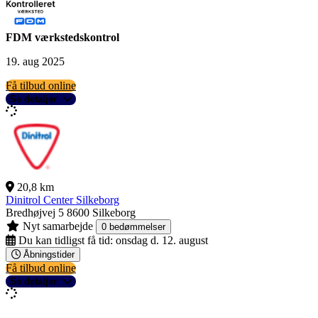
FDM værkstedskontrol
19. aug 2025
Få tilbud online
Se detaljer
20,8 km
Dinitrol Center Silkeborg
Bredhøjvej 5
8600 Silkeborg
Nyt samarbejde
0 bedømmelser
Du kan tidligst få tid:
onsdag d. 12. august
Åbningstider
Få tilbud online
Se detaljer