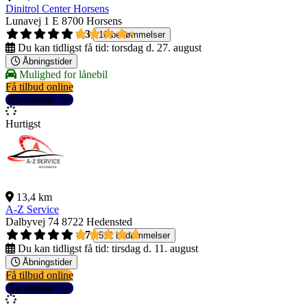
Dinitrol Center Horsens
Lunavej 1 E
8700 Horsens
4,3
10 bedømmelser
Du kan tidligst få tid:
torsdag d. 27. august
Åbningstider
Mulighed for lånebil
Få tilbud online
Se detaljer
Hurtigst
13,4 km
A-Z Service
Dalbyvej 74
8722 Hedensted
4,7
512 bedømmelser
Du kan tidligst få tid:
tirsdag d. 11. august
Åbningstider
Få tilbud online
Se detaljer