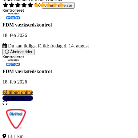
5,0
6 bedømmelser
FDM værkstedskontrol
18. feb 2026
Du kan tidligst få tid:
fredag d. 14. august
Åbningstider
FDM værkstedskontrol
18. feb 2026
Få tilbud online
Se detaljer
13,1 km