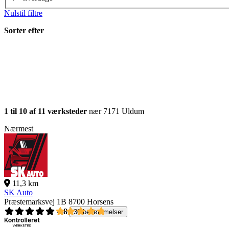
Nulstil filtre
Sorter efter
1 til 10 af 11 værksteder
nær 7171 Uldum
Nærmest
11,3 km
SK Auto
Præstemarksvej 1B
8700 Horsens
4,8
30 bedømmelser