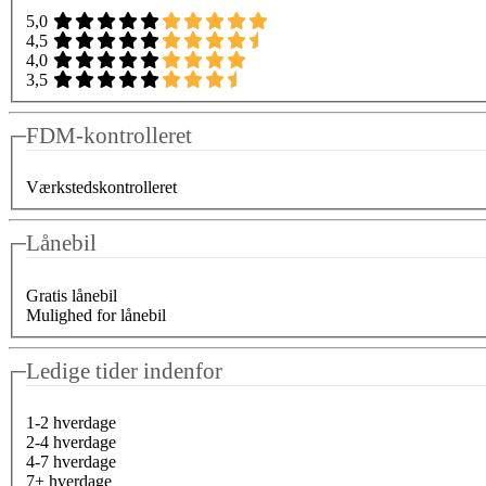
5,0
4,5
4,0
3,5
FDM-kontrolleret
Værkstedskontrolleret
Lånebil
Gratis lånebil
Mulighed for lånebil
Ledige tider indenfor
1-2 hverdage
2-4 hverdage
4-7 hverdage
7+ hverdage