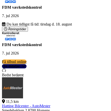
FDM værkstedskontrol
7. jul 2026
Du kan tidligst få tid:
tirsdag d. 18. august
Åbningstider
FDM værkstedskontrol
7. jul 2026
Få tilbud online
Se detaljer
Bedst bedømt
11,5 km
Hatting Bilcenter - AutoMester
Smedebakken 2
8700 Horsens