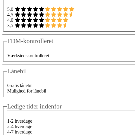
5,0
4,5
4,0
3,5
FDM-kontrolleret
Værkstedskontrolleret
Lånebil
Gratis lånebil
Mulighed for lånebil
Ledige tider indenfor
1-2 hverdage
2-4 hverdage
4-7 hverdage