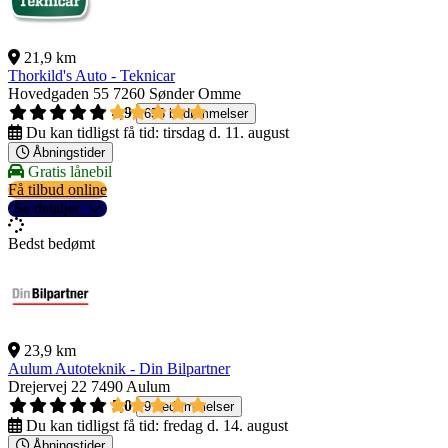
21,9 km
Thorkild's Auto - Teknicar
Hovedgaden 55
7260 Sønder Omme
4,9
656 bedømmelser
Du kan tidligst få tid:
tirsdag d. 11. august
Åbningstider
Gratis lånebil
Få tilbud online
Se detaljer
Bedst bedømt
23,9 km
Aulum Autoteknik - Din Bilpartner
Drejervej 22
7490 Aulum
5,0
9 bedømmelser
Du kan tidligst få tid:
fredag d. 14. august
Åbningstider