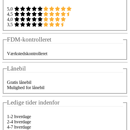
5,0
4,5
4,0
3,5
FDM-kontrolleret
Værkstedskontrolleret
Lånebil
Gratis lånebil
Mulighed for lånebil
Ledige tider indenfor
1-2 hverdage
2-4 hverdage
4-7 hverdage