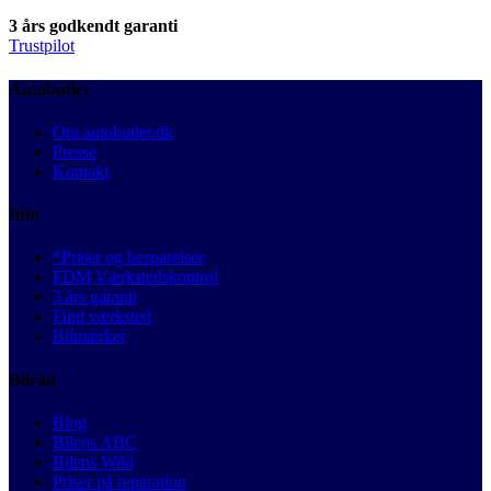
3 års godkendt garanti
Trustpilot
Autobutler
Om autobutler.dk
Presse
Kontakt
Info
*Priser og besparelser
FDM Værkstedskontrol
3 års garanti
Find værksted
Bilmærker
Bilråd
Blog
Bilens ABC
Bilens Wiki
Priser på reparation