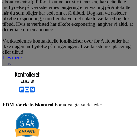
abonnementsafgift for at kunne benytte tjenesten, har dette ikke
indflydelse på værkstedernes rangering eller visning på Autobutler,
når du som bilejer har bedt om at få tilbud. Dog kan værksteder
tilkøbe eksponering, som fremhæver det enkelte værksted og dets
tilbud. Hvis et værksted har tilkøbt eksponering, angiver vi altid, at
der er tale om en annonce.
Værkstedernes kontraktuelle forpligtelser over for Autobutler har
ikke nogen indflydelse på rangeringen af værkstedernes placering
eller tilbud.
Læs mere
Luk
FDM Værkstedskontrol
For udvalgte værksteder