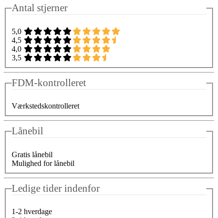
Antal stjerner
5,0
4,5
4,0
3,5
FDM-kontrolleret
Værkstedskontrolleret
Lånebil
Gratis lånebil
Mulighed for lånebil
Ledige tider indenfor
1-2 hverdage