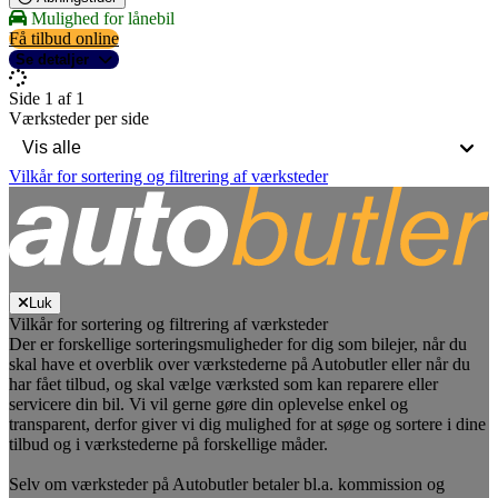
Mulighed for lånebil
Få tilbud online
Se detaljer
Side 1 af 1
Værksteder per side
Vilkår for sortering og filtrering af værksteder
Luk
Vilkår for sortering og filtrering af værksteder
Der er forskellige sorteringsmuligheder for dig som bilejer, når du
skal have et overblik over værkstederne på Autobutler eller når du
har fået tilbud, og skal vælge værksted som kan reparere eller
servicere din bil. Vi vil gerne gøre din oplevelse enkel og
transparent, derfor giver vi dig mulighed for at søge og sortere i dine
tilbud og i værkstederne på forskellige måder.
Selv om værksteder på Autobutler betaler bl.a. kommission og