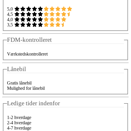
5,0
4,5
4,0
3,5
FDM-kontrolleret
Værkstedskontrolleret
Lånebil
Gratis lånebil
Mulighed for lånebil
Ledige tider indenfor
1-2 hverdage
2-4 hverdage
4-7 hverdage