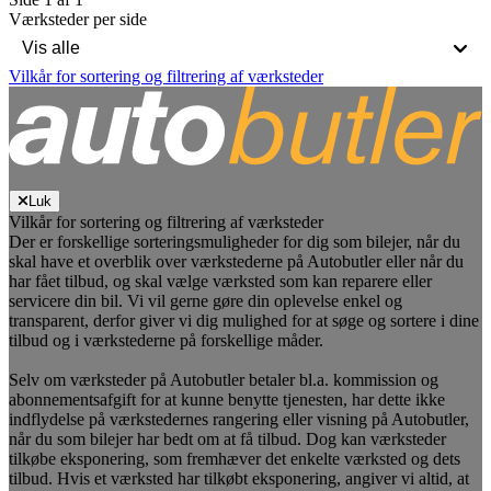
Værksteder per side
Vilkår for sortering og filtrering af værksteder
Luk
Vilkår for sortering og filtrering af værksteder
Der er forskellige sorteringsmuligheder for dig som bilejer, når du
skal have et overblik over værkstederne på Autobutler eller når du
har fået tilbud, og skal vælge værksted som kan reparere eller
servicere din bil. Vi vil gerne gøre din oplevelse enkel og
transparent, derfor giver vi dig mulighed for at søge og sortere i dine
tilbud og i værkstederne på forskellige måder.
Selv om værksteder på Autobutler betaler bl.a. kommission og
abonnementsafgift for at kunne benytte tjenesten, har dette ikke
indflydelse på værkstedernes rangering eller visning på Autobutler,
når du som bilejer har bedt om at få tilbud. Dog kan værksteder
tilkøbe eksponering, som fremhæver det enkelte værksted og dets
tilbud. Hvis et værksted har tilkøbt eksponering, angiver vi altid, at