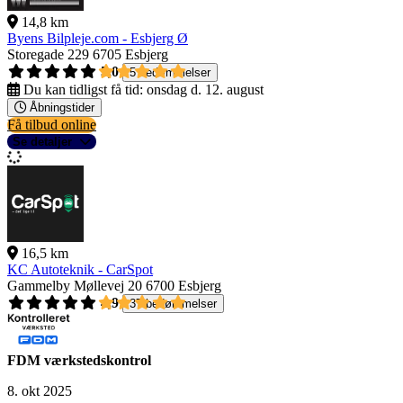
14,8 km
Byens Bilpleje.com - Esbjerg Ø
Storegade 229
6705 Esbjerg
5,0
5 bedømmelser
Du kan tidligst få tid:
onsdag d. 12. august
Åbningstider
Få tilbud online
Se detaljer
16,5 km
KC Autoteknik - CarSpot
Gammelby Møllevej 20
6700 Esbjerg
4,9
37 bedømmelser
FDM værkstedskontrol
8. okt 2025