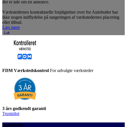
der er tale om en annonce.
Værkstedernes kontraktuelle forpligtelser over for Autobutler har
ikke nogen indflydelse på rangeringen af værkstedernes placering
eller tilbud.
Læs mere
Luk
FDM Værkstedskontrol
For udvalgte værksteder
3 års godkendt garanti
Trustpilot
Autobutler