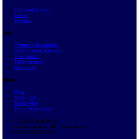
Om autobutler.dk
Presse
Kontakt
Info
*Priser og besparelser
FDM Værkstedskontrol
3 års garanti
Find værksted
Bilmærker
Bilråd
Blog
Bilens ABC
Bilens Wiki
Priser på reparation
© 2026 Autobutler.dk
Langebrogade 4, 1411 København K
CVR: DK32891799