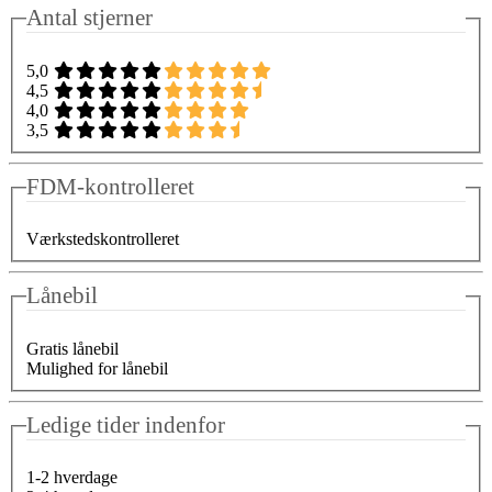
Antal stjerner
5,0
4,5
4,0
3,5
FDM-kontrolleret
Værkstedskontrolleret
Lånebil
Gratis lånebil
Mulighed for lånebil
Ledige tider indenfor
1-2 hverdage