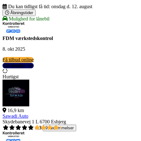
Du kan tidligst få tid:
onsdag d. 12. august
Åbningstider
Mulighed for lånebil
FDM værkstedskontrol
8. okt 2025
Få tilbud online
Se detaljer
Hurtigst
16,9 km
Sawadi Auto
Skydebanevej 1 L
6700 Esbjerg
4,3
9 bedømmelser