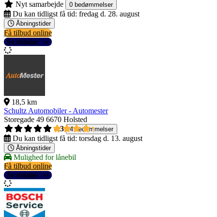
Nyt samarbejde
0 bedømmelser
Du kan tidligst få tid:
fredag d. 28. august
Åbningstider
Få tilbud online
Se detaljer
18,5 km
Schultz Automobiler - Automester
Storegade 49
6670 Holsted
4,3
4 bedømmelser
Du kan tidligst få tid:
torsdag d. 13. august
Åbningstider
Mulighed for lånebil
Få tilbud online
Se detaljer