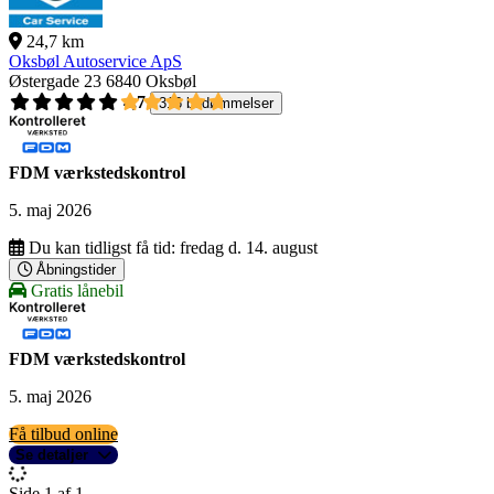
24,7 km
Oksbøl Autoservice ApS
Østergade 23
6840 Oksbøl
4,7
316 bedømmelser
FDM værkstedskontrol
5. maj 2026
Du kan tidligst få tid:
fredag d. 14. august
Åbningstider
Gratis lånebil
FDM værkstedskontrol
5. maj 2026
Få tilbud online
Se detaljer
Side 1 af 1