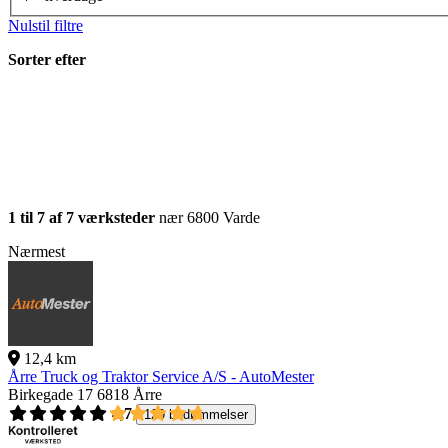
Nulstil filtre
Sorter efter
1 til 7 af 7 værksteder
nær 6800 Varde
Nærmest
12,4 km
Årre Truck og Traktor Service A/S - AutoMester
Birkegade 17
6818 Årre
4,7
129 bedømmelser