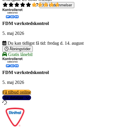
4,7
316 bedømmelser
FDM værkstedskontrol
5. maj 2026
Du kan tidligst få tid:
fredag d. 14. august
Åbningstider
Gratis lånebil
FDM værkstedskontrol
5. maj 2026
Få tilbud online
Se detaljer