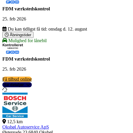
FDM værkstedskontrol
25. feb 2026
Du kan tidligst få tid:
onsdag d. 12. august
Åbningstider
Mulighed for lånebil
FDM værkstedskontrol
25. feb 2026
Få tilbud online
Se detaljer
12,5 km
Oksbøl Autoservice ApS
Østergade 23
6840 Oksbøl