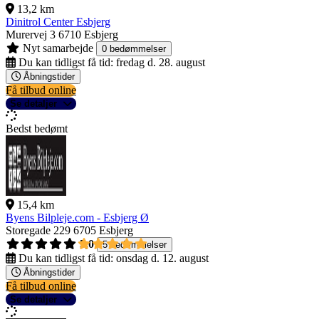
13,2 km
Dinitrol Center Esbjerg
Murervej 3
6710 Esbjerg
Nyt samarbejde
0 bedømmelser
Du kan tidligst få tid:
fredag d. 28. august
Åbningstider
Få tilbud online
Se detaljer
Bedst bedømt
15,4 km
Byens Bilpleje.com - Esbjerg Ø
Storegade 229
6705 Esbjerg
5,0
5 bedømmelser
Du kan tidligst få tid:
onsdag d. 12. august
Åbningstider
Få tilbud online
Se detaljer