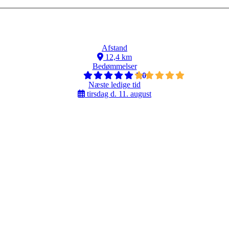
Afstand
12,4 km
Bedømmelser
5,0
Næste ledige tid
tirsdag d. 11. august