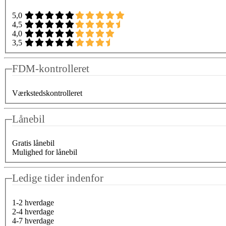
5,0
4,5
4,0
3,5
FDM-kontrolleret
Værkstedskontrolleret
Lånebil
Gratis lånebil
Mulighed for lånebil
Ledige tider indenfor
1-2 hverdage
2-4 hverdage
4-7 hverdage