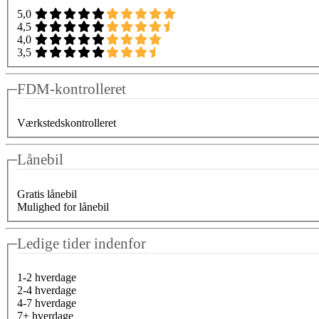
5,0
4,5
4,0
3,5
FDM-kontrolleret
Værkstedskontrolleret
Lånebil
Gratis lånebil
Mulighed for lånebil
Ledige tider indenfor
1-2 hverdage
2-4 hverdage
4-7 hverdage
7+ hverdage