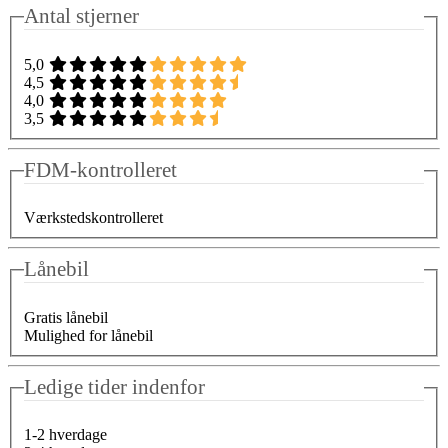
Antal stjerner
5,0
4,5
4,0
3,5
FDM-kontrolleret
Værkstedskontrolleret
Lånebil
Gratis lånebil
Mulighed for lånebil
Ledige tider indenfor
1-2 hverdage