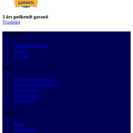
3 års godkendt garanti
Trustpilot
Autobutler
Om autobutler.dk
Presse
Kontakt
Info
*Priser og besparelser
FDM Værkstedskontrol
3 års garanti
Find værksted
Bilmærker
Bilråd
Blog
Bilens ABC