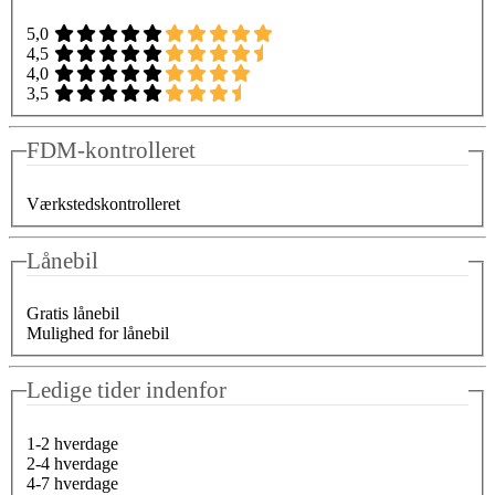
5,0
4,5
4,0
3,5
FDM-kontrolleret
Værkstedskontrolleret
Lånebil
Gratis lånebil
Mulighed for lånebil
Ledige tider indenfor
1-2 hverdage
2-4 hverdage
4-7 hverdage