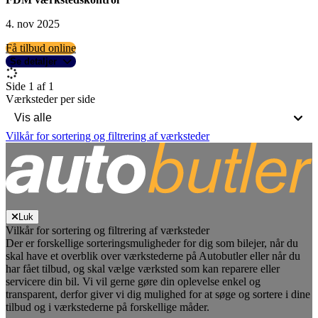
4. nov 2025
Få tilbud online
Se detaljer
Side 1 af 1
Værksteder per side
Vilkår for sortering og filtrering af værksteder
Luk
Vilkår for sortering og filtrering af værksteder
Der er forskellige sorteringsmuligheder for dig som bilejer, når du
skal have et overblik over værkstederne på Autobutler eller når du
har fået tilbud, og skal vælge værksted som kan reparere eller
servicere din bil. Vi vil gerne gøre din oplevelse enkel og
transparent, derfor giver vi dig mulighed for at søge og sortere i dine
tilbud og i værkstederne på forskellige måder.