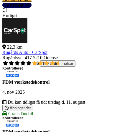
Se detaljer
Hurtigst
22,3 km
Rugårds Auto - CarSpot
Rugårdsvej 417
5210 Odense
4,6
109 bedømmelser
FDM værkstedskontrol
4. nov 2025
Du kan tidligst få tid:
tirsdag d. 11. august
Åbningstider
Gratis lånebil
FDM værkstedskontrol