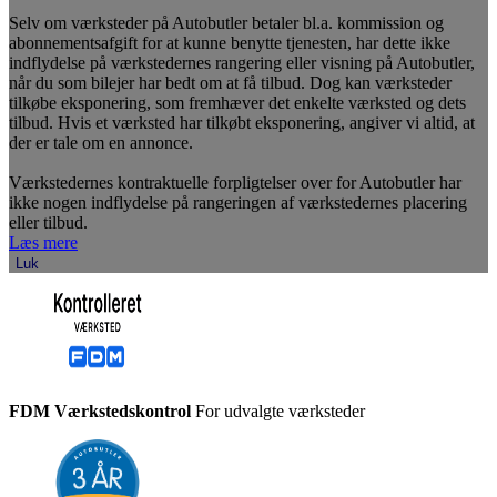
Selv om værksteder på Autobutler betaler bl.a. kommission og
abonnementsafgift for at kunne benytte tjenesten, har dette ikke
indflydelse på værkstedernes rangering eller visning på Autobutler,
når du som bilejer har bedt om at få tilbud. Dog kan værksteder
tilkøbe eksponering, som fremhæver det enkelte værksted og dets
tilbud. Hvis et værksted har tilkøbt eksponering, angiver vi altid, at
der er tale om en annonce.
Værkstedernes kontraktuelle forpligtelser over for Autobutler har
ikke nogen indflydelse på rangeringen af værkstedernes placering
eller tilbud.
Læs mere
Luk
FDM Værkstedskontrol
For udvalgte værksteder