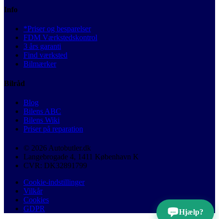
Info
*Priser og besparelser
FDM Værkstedskontrol
3 års garanti
Find værksted
Bilmærker
Bilråd
Blog
Bilens ABC
Bilens Wiki
Priser på reparation
© 2026 Autobutler.dk
Langebrogade 4, 1411 København K
CVR: DK32891799
Cookie-indstillinger
Vilkår
Cookies
GDPR
Hjælp?