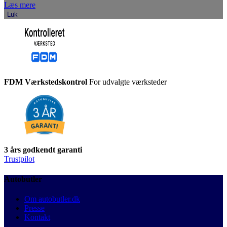
Læs mere
Luk
FDM Værkstedskontrol
For udvalgte værksteder
3 års godkendt garanti
Trustpilot
Autobutler
Om autobutler.dk
Presse
Kontakt