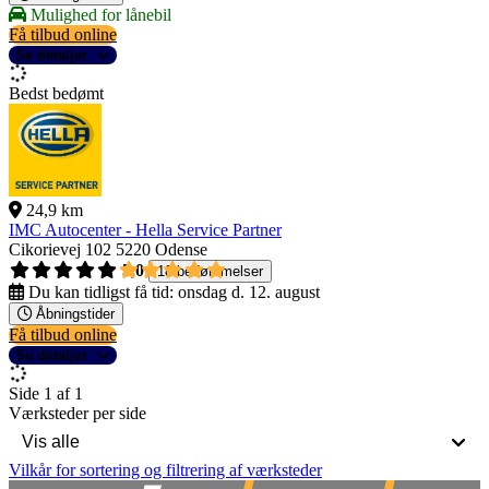
Mulighed for lånebil
Få tilbud online
Se detaljer
Bedst bedømt
24,9 km
IMC Autocenter - Hella Service Partner
Cikorievej 102
5220 Odense
5,0
18 bedømmelser
Du kan tidligst få tid:
onsdag d. 12. august
Åbningstider
Få tilbud online
Se detaljer
Side 1 af 1
Værksteder per side
Vilkår for sortering og filtrering af værksteder