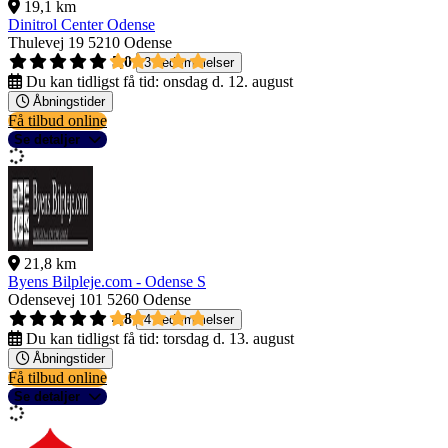
19,1 km
Dinitrol Center Odense
Thulevej 19
5210 Odense
5,0
3 bedømmelser
Du kan tidligst få tid:
onsdag d. 12. august
Åbningstider
Få tilbud online
Se detaljer
21,8 km
Byens Bilpleje.com - Odense S
Odensevej 101
5260 Odense
4,8
4 bedømmelser
Du kan tidligst få tid:
torsdag d. 13. august
Åbningstider
Få tilbud online
Se detaljer