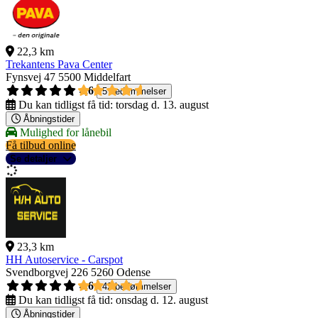
22,3 km
Trekantens Pava Center
Fynsvej 47
5500 Middelfart
4,6
5 bedømmelser
Du kan tidligst få tid:
torsdag d. 13. august
Åbningstider
Mulighed for lånebil
Få tilbud online
Se detaljer
23,3 km
HH Autoservice - Carspot
Svendborgvej 226
5260 Odense
4,6
42 bedømmelser
Du kan tidligst få tid:
onsdag d. 12. august
Åbningstider