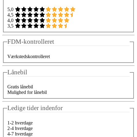
5,0
4,5
4,0
3,5
FDM-kontrolleret
Værkstedskontrolleret
Lånebil
Gratis lånebil
Mulighed for lånebil
Ledige tider indenfor
1-2 hverdage
2-4 hverdage
4-7 hverdage