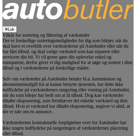
Luk
Vilkår for sortering og filtrering af værksteder
Der er forskellige sorteringsmuligheder for dig som bilejer, når du
skal have et overblik over værkstederne på Autobutler eller når du
har fået tilbud, og skal vælge værksted som kan reparere eller
servicere din bil. Vi vil gerne gøre din oplevelse enkel og
transparent, derfor giver vi dig mulighed for at søge og sortere i dine
tilbud og i værkstederne på forskellige måder.
Selv om værksteder på Autobutler betaler bl.a. kommission og
abonnementsafgift for at kunne benytte tjenesten, har dette ikke
indflydelse på værkstedernes rangering eller visning på Autobutler,
når du som bilejer har bedt om at få tilbud. Dog kan værksteder
tilkøbe eksponering, som fremhæver det enkelte værksted og dets
tilbud. Hvis et værksted har tilkøbt eksponering, angiver vi altid, at
der er tale om en annonce.
Værkstedernes kontraktuelle forpligtelser over for Autobutler har
ikke nogen indflydelse på rangeringen af værkstedernes placering
eller tilbud.