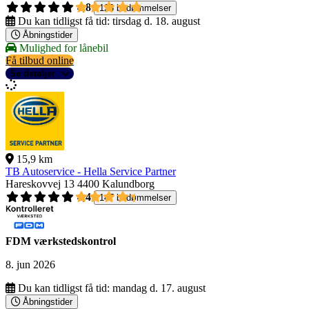
4,8
123 bedømmelser
Du kan tidligst få tid:
tirsdag d. 18. august
Åbningstider
Mulighed for lånebil
Få tilbud online
Se detaljer
15,9 km
TB Autoservice - Hella Service Partner
Hareskovvej 13
4400 Kalundborg
4,4
147 bedømmelser
FDM værkstedskontrol
8. jun 2026
Du kan tidligst få tid:
mandag d. 17. august
Åbningstider