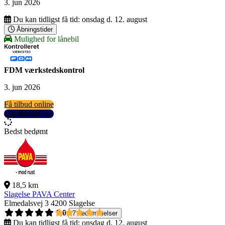
3. jun 2026
Du kan tidligst få tid:
onsdag d. 12. august
Åbningstider
Mulighed for lånebil
FDM værkstedskontrol
3. jun 2026
Få tilbud online
Se detaljer
Bedst bedømt
18,5 km
Slagelse PAVA Center
Elmedalsvej 3
4200 Slagelse
5,0
7 bedømmelser
Du kan tidligst få tid:
onsdag d. 12. august