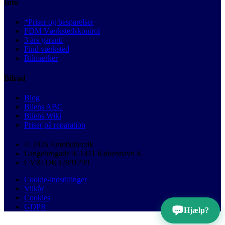
Info
*Priser og besparelser
FDM Værkstedskontrol
3 års garanti
Find værksted
Bilmærker
Bilråd
Blog
Bilens ABC
Bilens Wiki
Priser på reparation
© 2026 Autobutler.dk
Langebrogade 4, 1411 København K
CVR: DK32891799
Cookie-indstillinger
Vilkår
Cookies
GDPR
Hjælp?