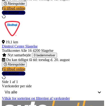
Åbningstider
Få tilbud online
Se detaljer
19,1 km
Dinitrol Center Slagelse
Trafikcenter Alle 16
4200 Slagelse
Nyt samarbejde
0 bedømmelser
Du kan tidligst få tid:
torsdag d. 20. august
Åbningstider
Få tilbud online
Se detaljer
Side 1 af 1
Værksteder per side
Vilkår for sortering og filtrering af værksteder