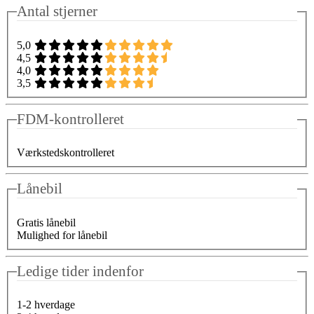
Antal stjerner
5,0
4,5
4,0
3,5
FDM-kontrolleret
Værkstedskontrolleret
Lånebil
Gratis lånebil
Mulighed for lånebil
Ledige tider indenfor
1-2 hverdage