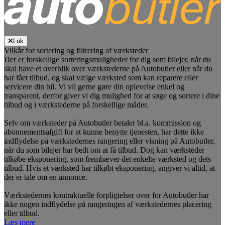
Luk
Vilkår for sortering og filtrering af værksteder
Der er forskellige sorteringsmuligheder for dig som bilejer, når du
skal have et overblik over værkstederne på Autobutler eller når du
har fået tilbud, og skal vælge værksted som kan reparere eller
servicere din bil. Vi vil gerne gøre din oplevelse enkel og
transparent, derfor giver vi dig mulighed for at søge og sortere i dine
tilbud og i værkstederne på forskellige måder.
Selv om værksteder på Autobutler betaler bl.a. kommission og
abonnementsafgift for at kunne benytte tjenesten, har dette ikke
indflydelse på værkstedernes rangering eller visning på Autobutler,
når du som bilejer har bedt om at få tilbud. Dog kan værksteder
tilkøbe eksponering, som fremhæver det enkelte værksted og dets
tilbud. Hvis et værksted har tilkøbt eksponering, angiver vi altid, at
der er tale om en annonce.
Værkstedernes kontraktuelle forpligtelser over for Autobutler har
ikke nogen indflydelse på rangeringen af værkstedernes placering
eller tilbud.
Læs mere