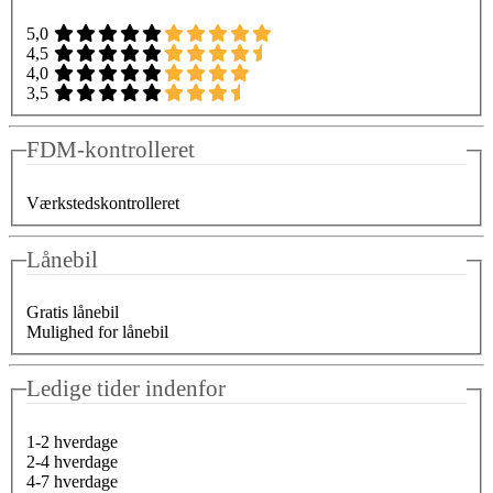
5,0
4,5
4,0
3,5
FDM-kontrolleret
Værkstedskontrolleret
Lånebil
Gratis lånebil
Mulighed for lånebil
Ledige tider indenfor
1-2 hverdage
2-4 hverdage
4-7 hverdage