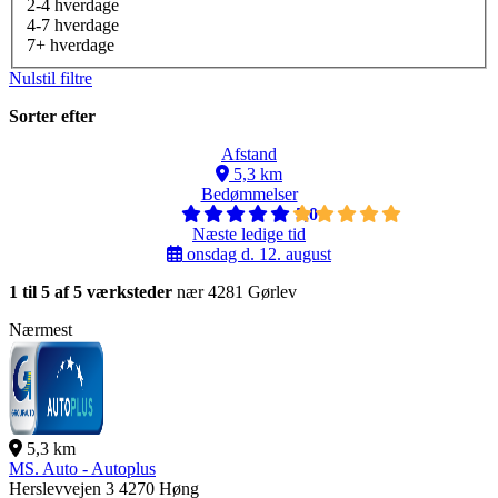
2-4 hverdage
4-7 hverdage
7+ hverdage
Nulstil filtre
Sorter efter
Afstand
5,3 km
Bedømmelser
5,0
Næste ledige tid
onsdag d. 12. august
1 til 5 af 5 værksteder
nær 4281 Gørlev
Nærmest
5,3 km
MS. Auto - Autoplus
Herslevvejen 3
4270 Høng