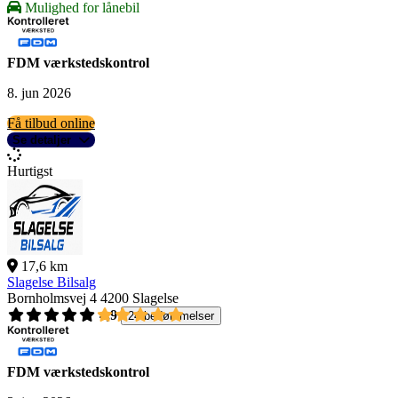
Mulighed for lånebil
FDM værkstedskontrol
8. jun 2026
Få tilbud online
Se detaljer
Hurtigst
17,6 km
Slagelse Bilsalg
Bornholmsvej 4
4200 Slagelse
4,9
24 bedømmelser
FDM værkstedskontrol