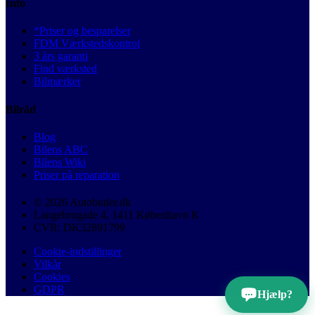
Info
*Priser og besparelser
FDM Værkstedskontrol
3 års garanti
Find værksted
Bilmærker
Bilråd
Blog
Bilens ABC
Bilens Wiki
Priser på reparation
© 2026 Autobutler.dk
Langebrogade 4, 1411 København K
CVR: DK32891799
Cookie-indstillinger
Vilkår
Cookies
GDPR
Hjælp?