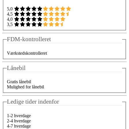
5,0
4,5
4,0
3,5
FDM-kontrolleret
Værkstedskontrolleret
Lånebil
Gratis lånebil
Mulighed for lånebil
Ledige tider indenfor
1-2 hverdage
2-4 hverdage
4-7 hverdage