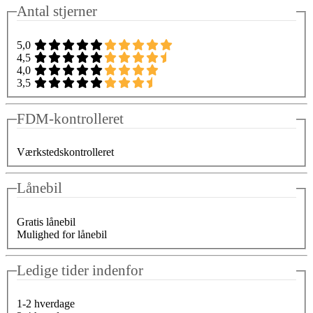
Antal stjerner
5,0
4,5
4,0
3,5
FDM-kontrolleret
Værkstedskontrolleret
Lånebil
Gratis lånebil
Mulighed for lånebil
Ledige tider indenfor
1-2 hverdage