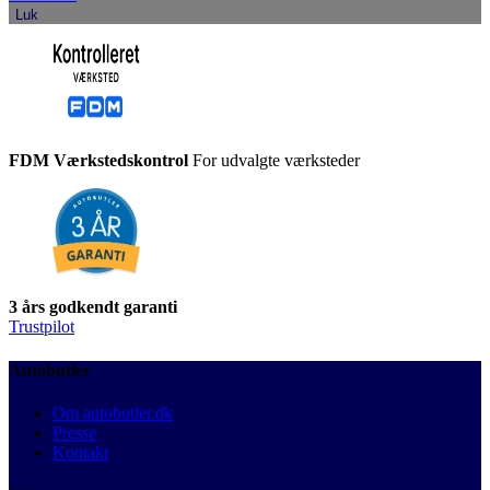
Luk
FDM Værkstedskontrol
For udvalgte værksteder
3 års godkendt garanti
Trustpilot
Autobutler
Om autobutler.dk
Presse
Kontakt