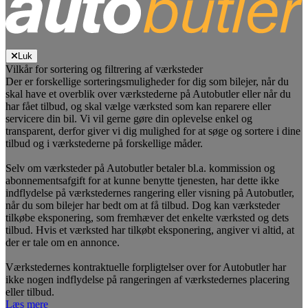
Luk
Vilkår for sortering og filtrering af værksteder
Der er forskellige sorteringsmuligheder for dig som bilejer, når du
skal have et overblik over værkstederne på Autobutler eller når du
har fået tilbud, og skal vælge værksted som kan reparere eller
servicere din bil. Vi vil gerne gøre din oplevelse enkel og
transparent, derfor giver vi dig mulighed for at søge og sortere i dine
tilbud og i værkstederne på forskellige måder.
Selv om værksteder på Autobutler betaler bl.a. kommission og
abonnementsafgift for at kunne benytte tjenesten, har dette ikke
indflydelse på værkstedernes rangering eller visning på Autobutler,
når du som bilejer har bedt om at få tilbud. Dog kan værksteder
tilkøbe eksponering, som fremhæver det enkelte værksted og dets
tilbud. Hvis et værksted har tilkøbt eksponering, angiver vi altid, at
der er tale om en annonce.
Værkstedernes kontraktuelle forpligtelser over for Autobutler har
ikke nogen indflydelse på rangeringen af værkstedernes placering
eller tilbud.
Læs mere