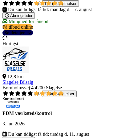
4,8
122 bedømmelser
Du kan tidligst få tid:
mandag d. 17. august
Åbningstider
Mulighed for lånebil
Få tilbud online
Se detaljer
Hurtigst
12,8 km
Slagelse Bilsalg
Bornholmsvej 4
4200 Slagelse
4,9
23 bedømmelser
FDM værkstedskontrol
3. jun 2026
Du kan tidligst få tid:
tirsdag d. 11. august