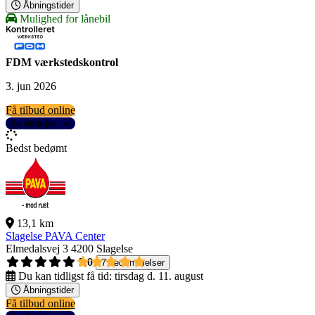
Åbningstider
Mulighed for lånebil
FDM værkstedskontrol
3. jun 2026
Få tilbud online
Se detaljer
Bedst bedømt
13,1 km
Slagelse PAVA Center
Elmedalsvej 3
4200 Slagelse
5,0
7 bedømmelser
Du kan tidligst få tid:
tirsdag d. 11. august
Åbningstider
Få tilbud online