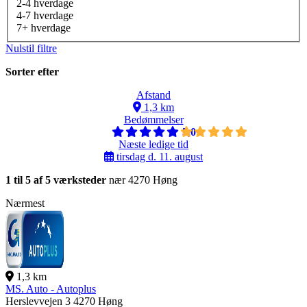
2-4 hverdage
4-7 hverdage
7+ hverdage
Nulstil filtre
Sorter efter
Afstand
1,3 km
Bedømmelser
5,0
Næste ledige tid
tirsdag d. 11. august
1 til 5 af 5 værksteder
nær 4270 Høng
Nærmest
1,3 km
MS. Auto - Autoplus
Herslevvejen 3
4270 Høng