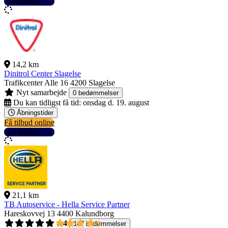
Se detaljer
14,2 km
Dinitrol Center Slagelse
Trafikcenter Alle 16
4200 Slagelse
Nyt samarbejde
0 bedømmelser
Du kan tidligst få tid:
onsdag d. 19. august
Åbningstider
Få tilbud online
Se detaljer
21,1 km
TB Autoservice - Hella Service Partner
Hareskovvej 13
4400 Kalundborg
4,4
147 bedømmelser