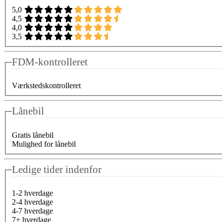
5,0
4,5
4,0
3,5
FDM-kontrolleret
Værkstedskontrolleret
Lånebil
Gratis lånebil
Mulighed for lånebil
Ledige tider indenfor
1-2 hverdage
2-4 hverdage
4-7 hverdage
7+ hverdage