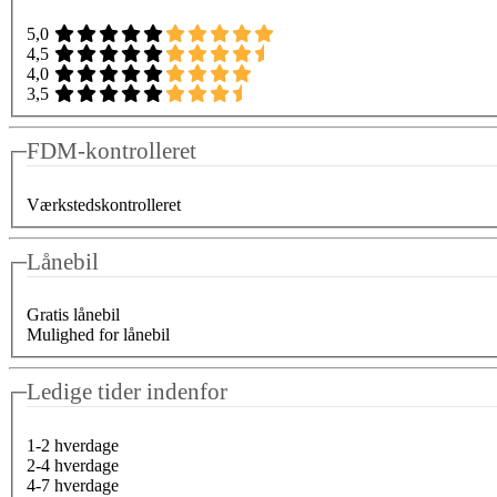
5,0
4,5
4,0
3,5
FDM-kontrolleret
Værkstedskontrolleret
Lånebil
Gratis lånebil
Mulighed for lånebil
Ledige tider indenfor
1-2 hverdage
2-4 hverdage
4-7 hverdage