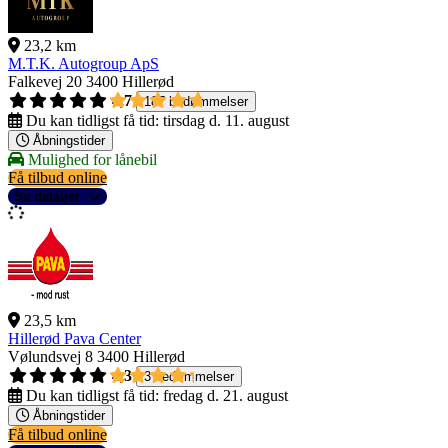
23,2 km
M.T.K. Autogroup ApS
Falkevej 20
3400 Hillerød
4,7
187 bedømmelser
Du kan tidligst få tid:
tirsdag d. 11. august
Åbningstider
Mulighed for lånebil
Få tilbud online
Se detaljer
23,5 km
Hillerød Pava Center
Vølundsvej 8
3400 Hillerød
4,3
3 bedømmelser
Du kan tidligst få tid:
fredag d. 21. august
Åbningstider
Få tilbud online