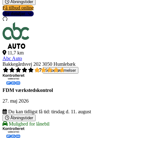
Åbningstider
Få tilbud online
Se detaljer
11,7 km
Abc Auto
Bakkegårdsvej 202
3050 Humlebæk
4,7
56 bedømmelser
FDM værkstedskontrol
27. maj 2026
Du kan tidligst få tid:
tirsdag d. 11. august
Åbningstider
Mulighed for lånebil