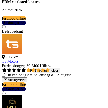
FDM værkstedskontrol
27. maj 2026
Få tilbud online
Se detaljer
Bedst bedømt
20,2 km
TS Motors
Fredensborgvej 69
3400 Hillerød
4,9
13 bedømmelser
Du kan tidligst få tid:
onsdag d. 12. august
Åbningstider
Få tilbud online
Se detaljer