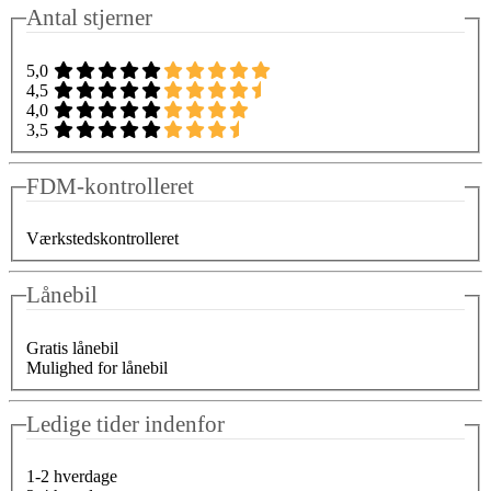
Antal stjerner
5,0
4,5
4,0
3,5
FDM-kontrolleret
Værkstedskontrolleret
Lånebil
Gratis lånebil
Mulighed for lånebil
Ledige tider indenfor
1-2 hverdage