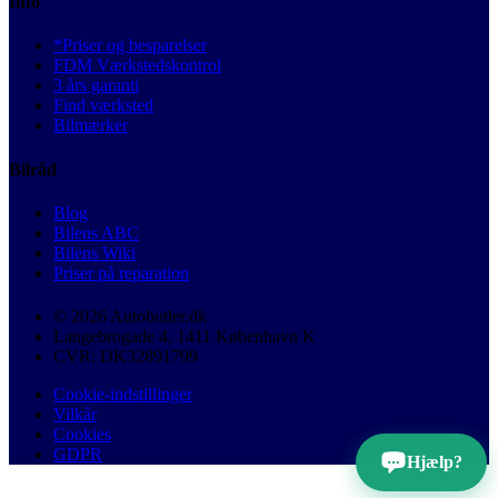
Info
*Priser og besparelser
FDM Værkstedskontrol
3 års garanti
Find værksted
Bilmærker
Bilråd
Blog
Bilens ABC
Bilens Wiki
Priser på reparation
© 2026 Autobutler.dk
Langebrogade 4, 1411 København K
CVR: DK32891799
Cookie-indstillinger
Vilkår
Cookies
GDPR
Hjælp?