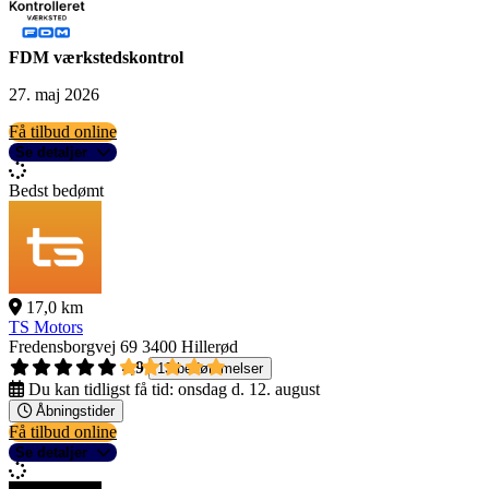
FDM værkstedskontrol
27. maj 2026
Få tilbud online
Se detaljer
Bedst bedømt
17,0 km
TS Motors
Fredensborgvej 69
3400 Hillerød
4,9
13 bedømmelser
Du kan tidligst få tid:
onsdag d. 12. august
Åbningstider
Få tilbud online
Se detaljer