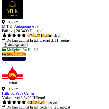
18,5 km
M.T.K. Autogroup ApS
Falkevej 20
3400 Hillerød
4,7
187 bedømmelser
Du kan tidligst få tid:
tirsdag d. 11. august
Åbningstider
Mulighed for lånebil
Få tilbud online
Se detaljer
19,6 km
Hillerød Pava Center
Vølundsvej 8
3400 Hillerød
4,3
3 bedømmelser
Du kan tidligst få tid:
fredag d. 21. august