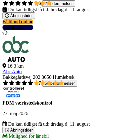
3,0
2 bedømmelser
Du kan tidligst få tid:
tirsdag d. 11. august
Åbningstider
Få tilbud online
Se detaljer
16,3 km
Abc Auto
Bakkegårdsvej 202
3050 Humlebæk
4,7
56 bedømmelser
FDM værkstedskontrol
27. maj 2026
Du kan tidligst få tid:
tirsdag d. 11. august
Åbningstider
Mulighed for lånebil