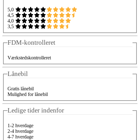
5,0
4,5
4,0
3,5
FDM-kontrolleret
Værkstedskontrolleret
Lånebil
Gratis lånebil
Mulighed for lånebil
Ledige tider indenfor
1-2 hverdage
2-4 hverdage
4-7 hverdage