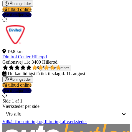
Åbningstider
Få tilbud online
Se detaljer
19,8 km
Dinitrol Center Hillerød
Gefionsvej 11c
3400 Hillerød
4,8
5 bedømmelser
Du kan tidligst få tid:
tirsdag d. 11. august
Åbningstider
Få tilbud online
Se detaljer
Side 1 af 1
Værksteder per side
Vilkår for sortering og filtrering af værksteder