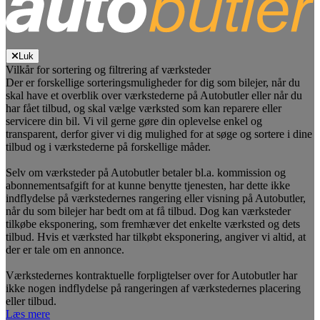
Luk
Vilkår for sortering og filtrering af værksteder
Der er forskellige sorteringsmuligheder for dig som bilejer, når du
skal have et overblik over værkstederne på Autobutler eller når du
har fået tilbud, og skal vælge værksted som kan reparere eller
servicere din bil. Vi vil gerne gøre din oplevelse enkel og
transparent, derfor giver vi dig mulighed for at søge og sortere i dine
tilbud og i værkstederne på forskellige måder.
Selv om værksteder på Autobutler betaler bl.a. kommission og
abonnementsafgift for at kunne benytte tjenesten, har dette ikke
indflydelse på værkstedernes rangering eller visning på Autobutler,
når du som bilejer har bedt om at få tilbud. Dog kan værksteder
tilkøbe eksponering, som fremhæver det enkelte værksted og dets
tilbud. Hvis et værksted har tilkøbt eksponering, angiver vi altid, at
der er tale om en annonce.
Værkstedernes kontraktuelle forpligtelser over for Autobutler har
ikke nogen indflydelse på rangeringen af værkstedernes placering
eller tilbud.
Læs mere