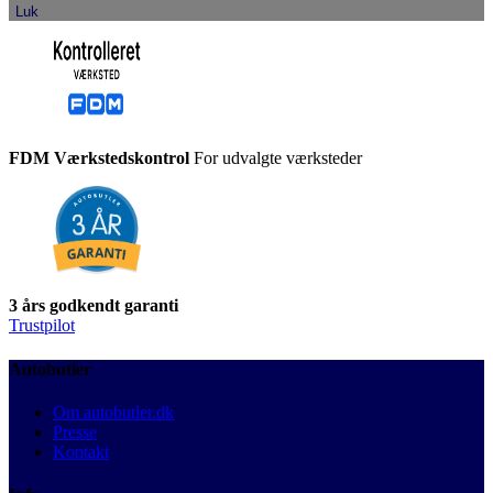
Luk
FDM Værkstedskontrol
For udvalgte værksteder
3 års godkendt garanti
Trustpilot
Autobutler
Om autobutler.dk
Presse
Kontakt