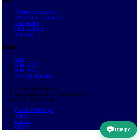
*Priser og besparelser
FDM Værkstedskontrol
3 års garanti
Find værksted
Bilmærker
Bilråd
Blog
Bilens ABC
Bilens Wiki
Priser på reparation
© 2026 Autobutler.dk
Langebrogade 4, 1411 København K
CVR: DK32891799
Cookie-indstillinger
Vilkår
Cookies
GDPR
Hjælp?