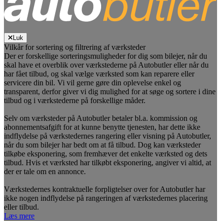
Luk
Vilkår for sortering og filtrering af værksteder
Der er forskellige sorteringsmuligheder for dig som bilejer, når du
skal have et overblik over værkstederne på Autobutler eller når du
har fået tilbud, og skal vælge værksted som kan reparere eller
servicere din bil. Vi vil gerne gøre din oplevelse enkel og
transparent, derfor giver vi dig mulighed for at søge og sortere i dine
tilbud og i værkstederne på forskellige måder.
Selv om værksteder på Autobutler betaler bl.a. kommission og
abonnementsafgift for at kunne benytte tjenesten, har dette ikke
indflydelse på værkstedernes rangering eller visning på Autobutler,
når du som bilejer har bedt om at få tilbud. Dog kan værksteder
tilkøbe eksponering, som fremhæver det enkelte værksted og dets
tilbud. Hvis et værksted har tilkøbt eksponering, angiver vi altid, at
der er tale om en annonce.
Værkstedernes kontraktuelle forpligtelser over for Autobutler har
ikke nogen indflydelse på rangeringen af værkstedernes placering
eller tilbud.
Læs mere