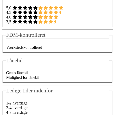
5,0
4,5
4,0
3,5
FDM-kontrolleret
Værkstedskontrolleret
Lånebil
Gratis lånebil
Mulighed for lånebil
Ledige tider indenfor
1-2 hverdage
2-4 hverdage
4-7 hverdage