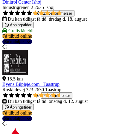
Dinitrol Center Ishøj
Industrigrenen 2
2635 Ishøj
4,8
11 bedømmelser
Du kan tidligst få tid:
tirsdag d. 18. august
Åbningstider
Gratis lånebil
Få tilbud online
Se detaljer
15,5 km
Byens Bilpleje.com - Taastrup
Roskildevej 323
2630 Taastrup
4,6
7 bedømmelser
Du kan tidligst få tid:
onsdag d. 12. august
Åbningstider
Få tilbud online
Se detaljer