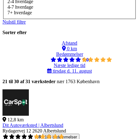
2-4 hverdage
4-7 hverdage
7+ hverdage
Nulstil filtre
Sorter efter
Afstand
0 km
Bedømmelser
5,0
Næste ledige tid
tirsdag d. 11. august
21 til 30 af 31 værksteder
nær 1763 København
12,8 km
Dit Autoværksted | Albertslund
Rydagervej 12
2620 Albertslund
4,8
106 bedømmelser