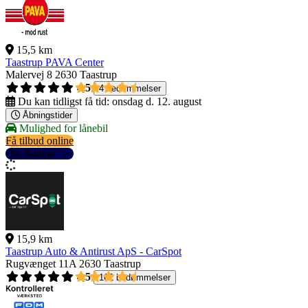
15,5 km
Taastrup PAVA Center
Malervej 8
2630 Taastrup
4,5
4 bedømmelser
Du kan tidligst få tid:
onsdag d. 12. august
Åbningstider
Mulighed for lånebil
Få tilbud online
Se detaljer
15,9 km
Taastrup Auto & Antirust ApS - CarSpot
Rugvænget 11A
2630 Taastrup
4,5
162 bedømmelser