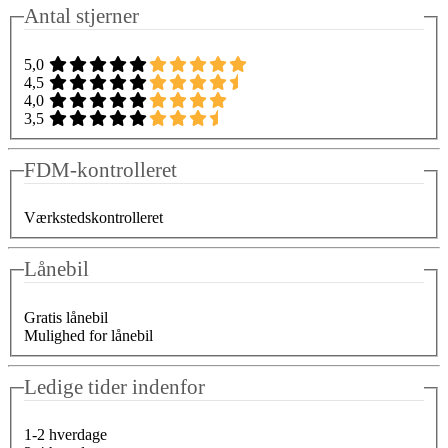
Antal stjerner
5,0
4,5
4,0
3,5
FDM-kontrolleret
Værkstedskontrolleret
Lånebil
Gratis lånebil
Mulighed for lånebil
Ledige tider indenfor
1-2 hverdage