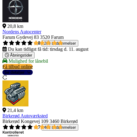
20,8 km
Nordens Autocenter
Farum Gydevej 83
3520 Farum
4,8
288 bedømmelser
Du kan tidligst få tid:
tirsdag d. 11. august
Åbningstider
Mulighed for lånebil
Få tilbud online
Se detaljer
21,4 km
Birkerød Autoværksted
Birkerød Kongevej 109
3460 Birkerød
4,7
404 bedømmelser