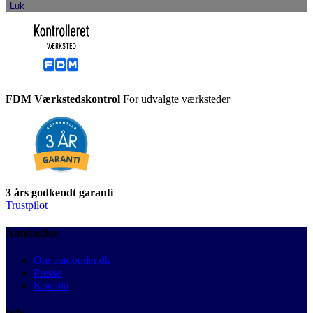
Luk
FDM Værkstedskontrol
For udvalgte værksteder
3 års godkendt garanti
Trustpilot
Autobutler
Om autobutler.dk
Presse
Kontakt
Info