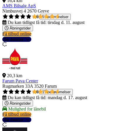
16,4 km
AMS Bilsalg ApS
Nimbusvej 4
2670 Greve
4,6
5 bedømmelser
Du kan tidligst få tid:
tirsdag d. 11. august
Åbningstider
Få tilbud online
Se detaljer
20,3 km
Farum Pava Center
Rugmarken 33A
3520 Farum
4,6
17 bedømmelser
Du kan tidligst få tid:
mandag d. 17. august
Åbningstider
Mulighed for lånebil
Få tilbud online
Se detaljer