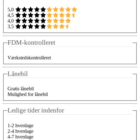
5,0
4,5
4,0
3,5
FDM-kontrolleret
Værkstedskontrolleret
Lånebil
Gratis lånebil
Mulighed for lånebil
Ledige tider indenfor
1-2 hverdage
2-4 hverdage
4-7 hverdage