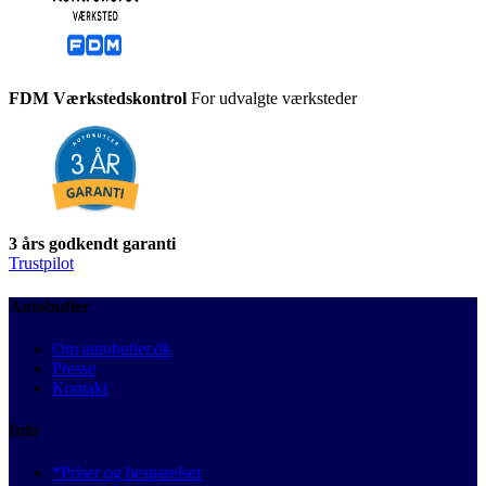
FDM Værkstedskontrol
For udvalgte værksteder
3 års godkendt garanti
Trustpilot
Autobutler
Om autobutler.dk
Presse
Kontakt
Info
*Priser og besparelser