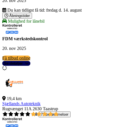
20. nov 2025
Du kan tidligst få tid:
fredag d. 14. august
Åbningstider
Mulighed for lånebil
FDM værkstedskontrol
20. nov 2025
Få tilbud online
Se detaljer
19,4 km
Sjællands Autoteknik
Rugvænget 11A
2630 Taastrup
4,8
73 bedømmelser