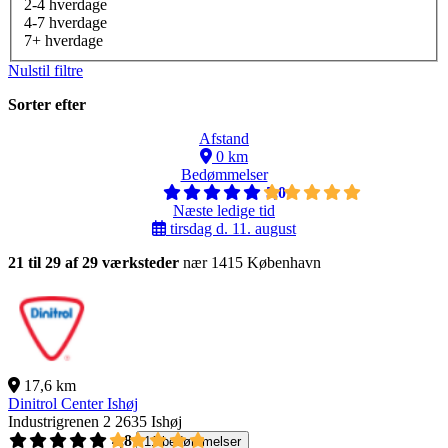
2-4 hverdage
4-7 hverdage
7+ hverdage
Nulstil filtre
Sorter efter
Afstand
0 km
Bedømmelser
5,0
Næste ledige tid
tirsdag d. 11. august
21 til 29 af 29 værksteder
nær 1415 København
17,6 km
Dinitrol Center Ishøj
Industrigrenen 2
2635 Ishøj
4,8
11 bedømmelser