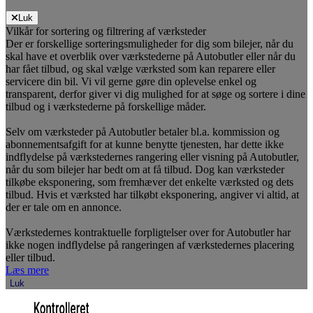
Luk
Vilkår for sortering og filtrering af værksteder
Der er forskellige sorteringsmuligheder for dig som bilejer, når du
skal have et overblik over værkstederne på Autobutler eller når du
har fået tilbud, og skal vælge værksted som kan reparere eller
servicere din bil. Vi vil gerne gøre din oplevelse enkel og
transparent, derfor giver vi dig mulighed for at søge og sortere i dine
tilbud og i værkstederne på forskellige måder.
Selv om værksteder på Autobutler betaler bl.a. kommission og
abonnementsafgift for at kunne benytte tjenesten, har dette ikke
indflydelse på værkstedernes rangering eller visning på Autobutler,
når du som bilejer har bedt om at få tilbud. Dog kan værksteder
tilkøbe eksponering, som fremhæver det enkelte værksted og dets
tilbud. Hvis et værksted har tilkøbt eksponering, angiver vi altid, at
der er tale om en annonce.
Værkstedernes kontraktuelle forpligtelser over for Autobutler har
ikke nogen indflydelse på rangeringen af værkstedernes placering
eller tilbud.
Læs mere
Luk