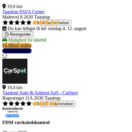
19,0 km
Taastrup PAVA Center
Malervej 8
2630 Taastrup
4,5
4 bedømmelser
Du kan tidligst få tid:
onsdag d. 12. august
Åbningstider
Mulighed for lånebil
Få tilbud online
Se detaljer
19,4 km
Taastrup Auto & Antirust ApS - CarSpot
Rugvænget 11A
2630 Taastrup
4,5
162 bedømmelser
FDM værkstedskontrol