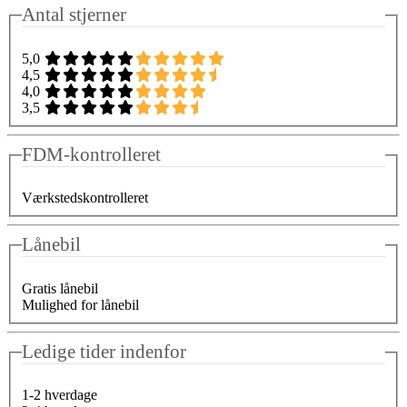
Antal stjerner
5,0
4,5
4,0
3,5
FDM-kontrolleret
Værkstedskontrolleret
Lånebil
Gratis lånebil
Mulighed for lånebil
Ledige tider indenfor
1-2 hverdage