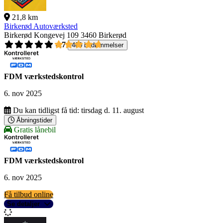
21,8 km
Birkerød Autoværksted
Birkerød Kongevej 109
3460 Birkerød
4,7
400 bedømmelser
FDM værkstedskontrol
6. nov 2025
Du kan tidligst få tid:
tirsdag d. 11. august
Åbningstider
Gratis lånebil
FDM værkstedskontrol
6. nov 2025
Få tilbud online
Se detaljer