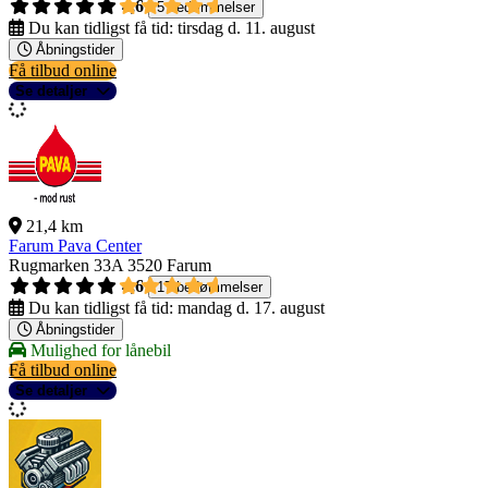
4,6
5 bedømmelser
Du kan tidligst få tid:
tirsdag d. 11. august
Åbningstider
Få tilbud online
Se detaljer
21,4 km
Farum Pava Center
Rugmarken 33A
3520 Farum
4,6
17 bedømmelser
Du kan tidligst få tid:
mandag d. 17. august
Åbningstider
Mulighed for lånebil
Få tilbud online
Se detaljer