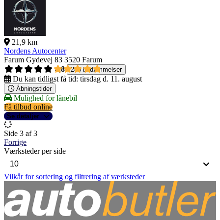
21,9 km
Nordens Autocenter
Farum Gydevej 83
3520 Farum
4,8
286 bedømmelser
Du kan tidligst få tid:
tirsdag d. 11. august
Åbningstider
Mulighed for lånebil
Få tilbud online
Se detaljer
Side 3 af 3
Forrige
Værksteder per side
Vilkår for sortering og filtrering af værksteder